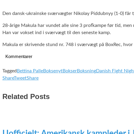
Den dansk-ukrainske sværvægter Nikolay Piddubnyy (1-0) får 
28-årige Makula har vundet alle sine 3 profkampe før tid, me
Han var vokset ind i sværvægt til den seneste kamp.
Makula er skrivende stund nr. 748 i sværvægt på BoxRec, hvor 
Kommentarer
Tagged
Bettina Palle
Boksenyt
Bokser
Boksning
Danish Fight Nigh
Share
Tweet
Share
Related Posts
Uofficielt: Amerikansk kampleder i