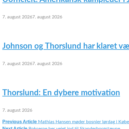
7. august 2026
7. august 2026
Johnson og Thorslund har klaret væ
7. august 2026
7. august 2026
Thorslund: En dybere motivation
7. august 2026
Previous Article
Mathias Hansen møder bosnier lørdag i Køb
Indlægsnavigation
Next Article
Bokserne her vejet ind til Skanderborgstævne