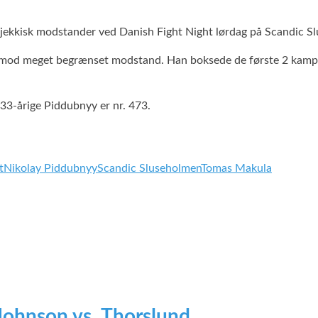
tjekkisk modstander ved Danish Fight Night lørdag på Scandic 
n mod meget begrænset modstand. Han boksede de første 2 kampe 
33-årige Piddubnyy er nr. 473.
t
Nikolay Piddubnyy
Scandic Sluseholmen
Tomas Makula
 Johnson vs. Thorslund