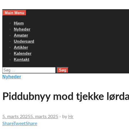
Skip
to
Main Menu
content
Hjem
Nyheder
Amatør
Undercard
Artikler
Kalender
Kontakt
Søg
efter:
Nyheder
Piddubnyy mod tjekke lørd
5. marts 2025
5. marts 2025
-
by
Hr
Share
Tweet
Share