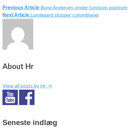
Previous Article
Bone Andersen vinder tvivlsom pointsejr
Indlægsnavigation
Next Article
Lundgaard stopper colombianer
About Hr
View all posts by Hr
→
Seneste indlæg