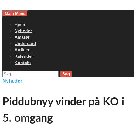
Skip
to
Main Menu
content
Hjem
Nyheder
Amatør
Undercard
Artikler
Kalender
Kontakt
Søg
efter:
Nyheder
Piddubnyy vinder på KO i
5. omgang