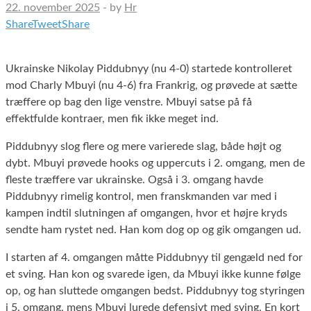
22. november 2025
-
by
Hr
Share
Tweet
Share
Ukrainske Nikolay Piddubnyy (nu 4-0) startede kontrolleret
mod Charly Mbuyi (nu 4-6) fra Frankrig, og prøvede at sætte
træffere op bag den lige venstre. Mbuyi satse på få
effektfulde kontraer, men fik ikke meget ind.
Piddubnyy slog flere og mere varierede slag, både højt og
dybt. Mbuyi prøvede hooks og uppercuts i 2. omgang, men de
fleste træffere var ukrainske. Også i 3. omgang havde
Piddubnyy rimelig kontrol, men franskmanden var med i
kampen indtil slutningen af omgangen, hvor et højre kryds
sendte ham rystet ned. Han kom dog op og gik omgangen ud.
I starten af 4. omgangen måtte Piddubnyy til gengæld ned for
et sving. Han kon og svarede igen, da Mbuyi ikke kunne følge
op, og han sluttede omgangen bedst. Piddubnyy tog styringen
i 5. omgang, mens Mbuyi lurede defensivt med sving. En kort