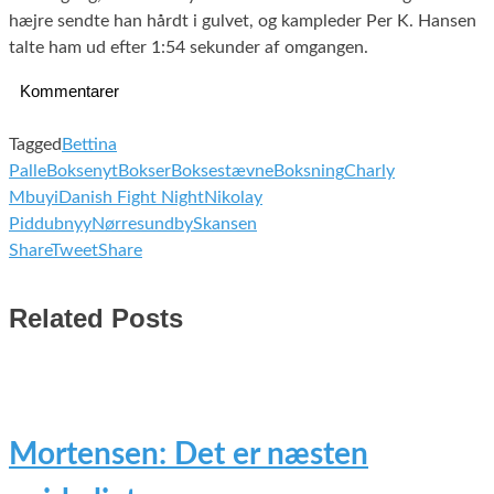
hæjre sendte han hårdt i gulvet, og kampleder Per K. Hansen
talte ham ud efter 1:54 sekunder af omgangen.
Kommentarer
Tagged
Bettina
Palle
Boksenyt
Bokser
Boksestævne
Boksning
Charly
Mbuyi
Danish Fight Night
Nikolay
Piddubnyy
Nørresundby
Skansen
Share
Tweet
Share
Related Posts
Mortensen: Det er næsten