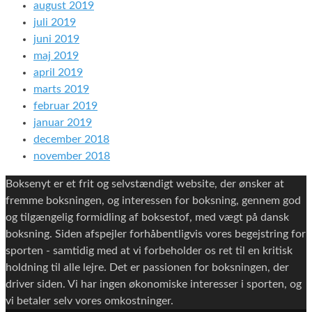
august 2019
juli 2019
juni 2019
maj 2019
april 2019
marts 2019
februar 2019
januar 2019
december 2018
november 2018
Boksenyt er et frit og selvstændigt website, der ønsker at
fremme boksningen, og interessen for boksning, gennem god
og tilgængelig formidling af boksestof, med vægt på dansk
boksning. Siden afspejler forhåbentligvis vores begejstring for
sporten - samtidig med at vi forbeholder os ret til en kritisk
holdning til alle lejre. Det er passionen for boksningen, der
driver siden. Vi har ingen økonomiske interesser i sporten, og
vi betaler selv vores omkostninger.