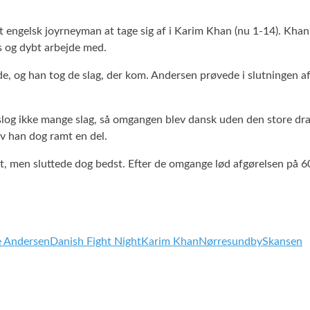
 engelsk joyrneyman at tage sig af i Karim Khan (nu 1-14). Khan
s og dybt arbejde med.
e, og han tog de slag, der kom. Andersen prøvede i slutningen af 
slog ikke mange slag, så omgangen blev dansk uden den store dra
v han dog ramt en del.
t, men sluttede dog bedst. Efter de omgange lød afgørelsen på 
 Andersen
Danish Fight Night
Karim Khan
Nørresundby
Skansen