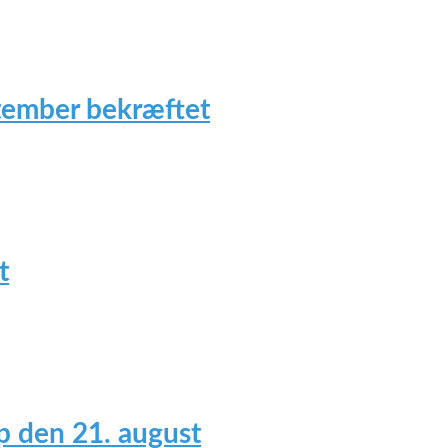
tember bekræftet
t
 den 21. august