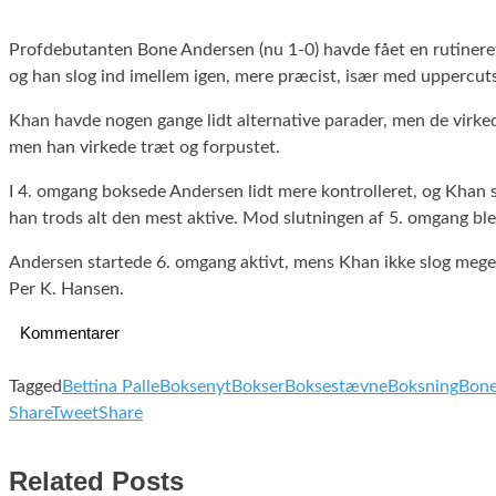
Profdebutanten Bone Andersen (nu 1-0) havde fået en rutineret
og han slog ind imellem igen, mere præcist, især med uppercut
Khan havde nogen gange lidt alternative parader, men de virked
men han virkede træt og forpustet.
I 4. omgang boksede Andersen lidt mere kontrolleret, og Khan 
han trods alt den mest aktive. Mod slutningen af 5. omgang ble
Andersen startede 6. omgang aktivt, mens Khan ikke slog mege
Per K. Hansen.
Kommentarer
Tagged
Bettina Palle
Boksenyt
Bokser
Boksestævne
Boksning
Bone
Share
Tweet
Share
Related Posts