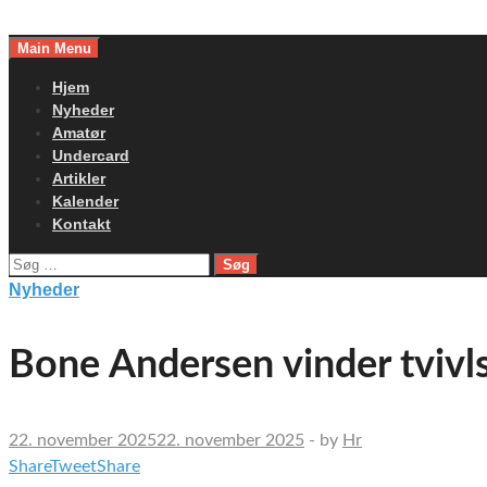
Skip
to
Main Menu
content
Hjem
Nyheder
Amatør
Undercard
Artikler
Kalender
Kontakt
Søg
efter:
Nyheder
Bone Andersen vinder tvivl
22. november 2025
22. november 2025
-
by
Hr
Share
Tweet
Share