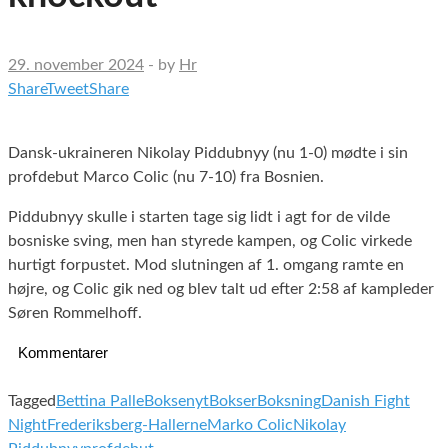
29. november 2024
-
by
Hr
Share
Tweet
Share
Dansk-ukraineren Nikolay Piddubnyy (nu 1-0) mødte i sin
profdebut Marco Colic (nu 7-10) fra Bosnien.
Piddubnyy skulle i starten tage sig lidt i agt for de vilde
bosniske sving, men han styrede kampen, og Colic virkede
hurtigt forpustet. Mod slutningen af 1. omgang ramte en
højre, og Colic gik ned og blev talt ud efter 2:58 af kampleder
Søren Rommelhoff.
Kommentarer
Tagged
Bettina Palle
Boksenyt
Bokser
Boksning
Danish Fight
Night
Frederiksberg-Hallerne
Marko Colic
Nikolay