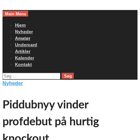
Skip
to
Main Menu
content
Hjem
Nyheder
Amatør
Undercard
Artikler
Kalender
Kontakt
Søg
efter:
Nyheder
Piddubnyy vinder
profdebut på hurtig
knockout