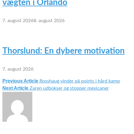
vægten i Orlando
7. august 2026
8. august 2026
Thorslund: En dybere motivation
7. august 2026
Previous Article
Rosshaug vinder på points i hård kamp
Indlægsnavigation
Next Article
Zaren udbokser og stopper mexicaner