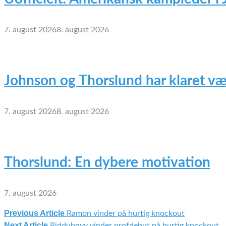
7. august 2026
8. august 2026
Johnson og Thorslund har klaret væ
7. august 2026
8. august 2026
Thorslund: En dybere motivation
7. august 2026
Previous Article
Ramon vinder på hurtig knockout
Indlægsnavigation
Next Article
Piddubnyy vinder profdebut på hurtig knockout