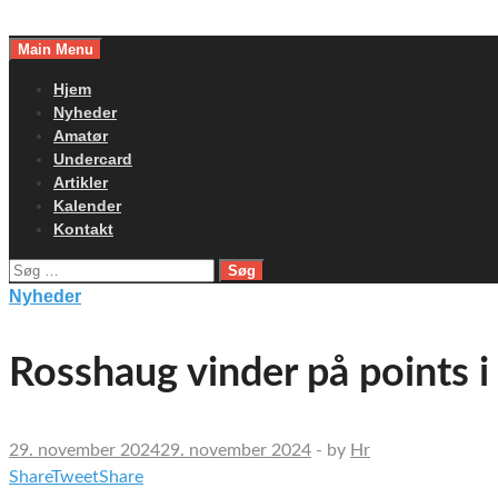
Skip
to
Main Menu
content
Hjem
Nyheder
Amatør
Undercard
Artikler
Kalender
Kontakt
Søg
efter:
Nyheder
Rosshaug vinder på points 
29. november 2024
29. november 2024
-
by
Hr
Share
Tweet
Share