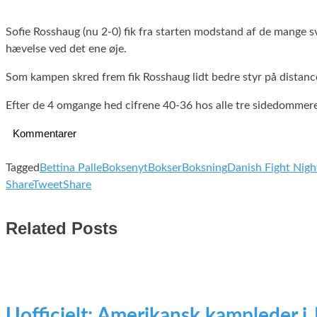
Sofie Rosshaug (nu 2-0) fik fra starten modstand af de mange sv
hævelse ved det ene øje.
Som kampen skred frem fik Rosshaug lidt bedre styr på distancen
Efter de 4 omgange hed cifrene 40-36 hos alle tre sidedomme
Kommentarer
Tagged
Bettina Palle
Boksenyt
Bokser
Boksning
Danish Fight Nigh
Share
Tweet
Share
Related Posts
Uofficielt: Amerikansk kampleder i