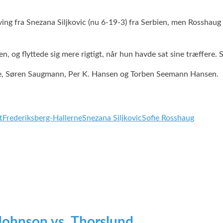
ing fra Snezana Siljkovic (nu 6-19-3) fra Serbien, men Rosshaug 
, og flyttede sig mere rigtigt, når hun havde sat sine træffere. 
re, Søren Saugmann, Per K. Hansen og Torben Seemann Hansen.
t
Frederiksberg-Hallerne
Snezana Siljkovic
Sofie Rosshaug
 Johnson vs. Thorslund