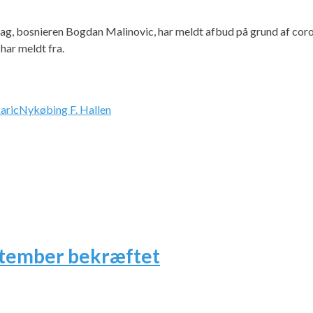
g, bosnieren Bogdan Malinovic, har meldt afbud på grund af coron
har meldt fra.
aric
Nykøbing F. Hallen
ptember bekræftet