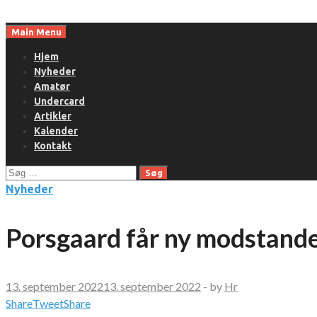
Skip
to
Main Menu
content
Hjem
Nyheder
Amatør
Undercard
Artikler
Kalender
Kontakt
Søg
efter:
Nyheder
Porsgaard får ny modstande
13. september 2022
13. september 2022
-
by
Hr
Share
Tweet
Share