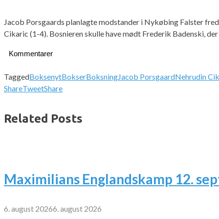
Jacob Porsgaards planlagte modstander i Nykøbing Falster freda
Cikaric (1-4). Bosnieren skulle have mødt Frederik Badenski, der 
Kommentarer
Tagged
Boksenyt
Bokser
Boksning
Jacob Porsgaard
Nehrudin Cik
Share
Tweet
Share
Related Posts
Maximilians Englandskamp 12. se
6. august 2026
6. august 2026