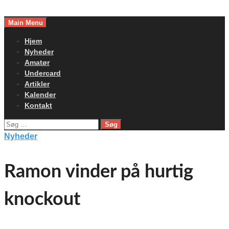
Skip
to
Main Menu
content
Hjem
Nyheder
Amatør
Undercard
Artikler
Kalender
Kontakt
Søg
efter:
Nyheder
Ramon vinder på hurtig
knockout