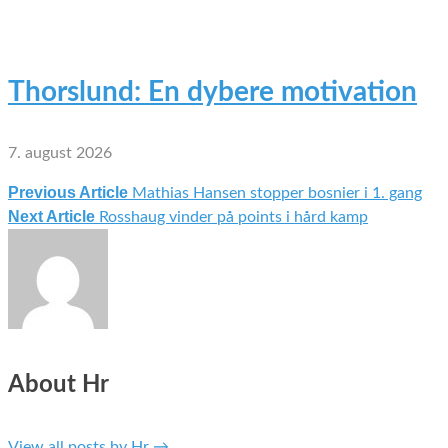
Thorslund: En dybere motivation
7. august 2026
Previous Article
Mathias Hansen stopper bosnier i 1. gang
Indlægsnavigation
Next Article
Rosshaug vinder på points i hård kamp
About Hr
View all posts by Hr
→