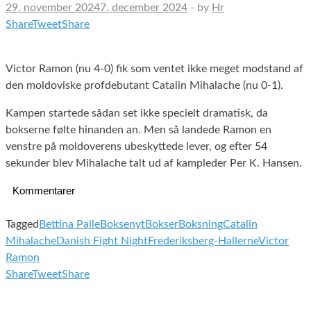
29. november 2024
7. december 2024
-
by
Hr
Share
Tweet
Share
Victor Ramon (nu 4-0) fik som ventet ikke meget modstand af
den moldoviske profdebutant Catalin Mihalache (nu 0-1).
Kampen startede sådan set ikke specielt dramatisk, da
bokserne følte hinanden an. Men så landede Ramon en
venstre på moldoverens ubeskyttede lever, og efter 54
sekunder blev Mihalache talt ud af kampleder Per K. Hansen.
Kommentarer
Tagged
Bettina Palle
Boksenyt
Bokser
Boksning
Catalin
Mihalache
Danish Fight Night
Frederiksberg-Hallerne
Victor
Ramon
Share
Tweet
Share