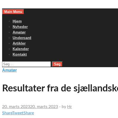
Skip
to
Main Menu
content
Hjem
Nyheder
Amatør
Undercard
Artikler
Kalender
Kontakt
Søg
efter:
Amatør
Resultater fra de sjællands
20. marts 2023
20. marts 2023
-
by
Hr
Share
Tweet
Share