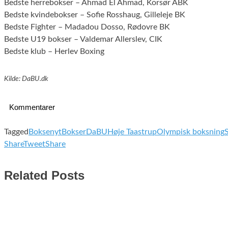
Bedste herrebokser – Ahmad El Ahmad, Korsør ABK
Bedste kvindebokser – Sofie Rosshaug, Gilleleje BK
Bedste Fighter – Madadou Dosso, Rødovre BK
Bedste U19 bokser – Valdemar Allerslev, CIK
Bedste klub – Herlev Boxing
Kilde: DaBU.dk
Kommentarer
Tagged
Boksenyt
Bokser
DaBU
Høje Taastrup
Olympisk boksning
Share
Tweet
Share
Related Posts