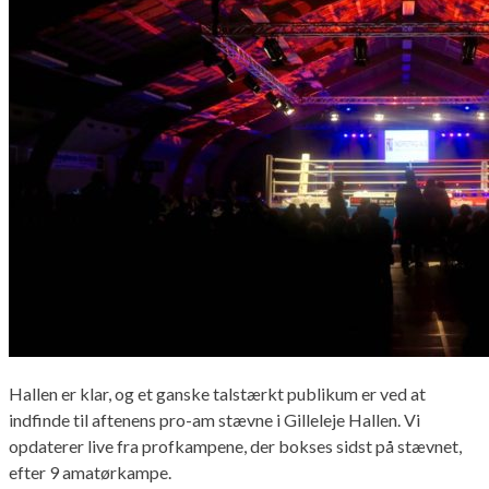
Hallen er klar, og et ganske talstærkt publikum er ved at
indfinde til aftenens pro-am stævne i Gilleleje Hallen. Vi
opdaterer live fra profkampene, der bokses sidst på stævnet,
efter 9 amatørkampe.