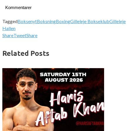
Kommentarer
Tagged
Boksenyt
Boksning
Boxing
Gilleleje Bokseklub
Gilleleje
Hallen
Share
Tweet
Share
Related Posts