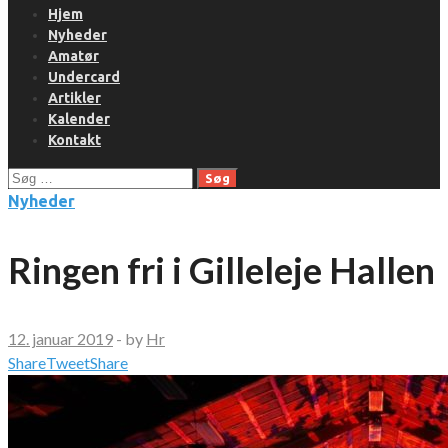
Hjem
Nyheder
Amatør
Undercard
Artikler
Kalender
Kontakt
Søg
efter:
Nyheder
Ringen fri i Gilleleje Hallen
12. januar 2019
-
by
Hr
Share
Tweet
Share