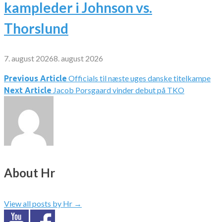
kampleder i Johnson vs.
Thorslund
7. august 2026
8. august 2026
Officials til næste uges danske titelkampe
Indlægsnavigation
Previous Article
Jacob Porsgaard vinder debut på TKO
Next Article
About Hr
View all posts by Hr
→