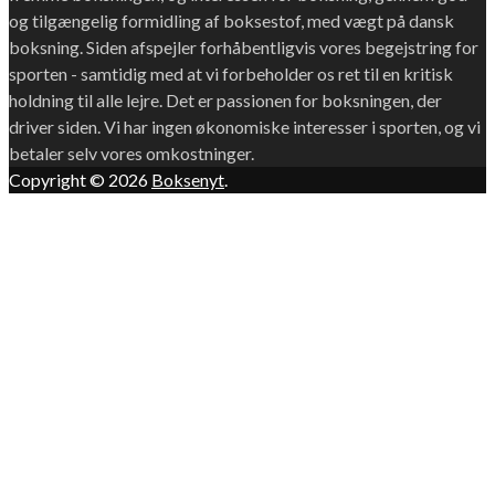
og tilgængelig formidling af boksestof, med vægt på dansk
boksning. Siden afspejler forhåbentligvis vores begejstring for
sporten - samtidig med at vi forbeholder os ret til en kritisk
holdning til alle lejre. Det er passionen for boksningen, der
driver siden. Vi har ingen økonomiske interesser i sporten, og vi
betaler selv vores omkostninger.
Copyright © 2026
Boksenyt
.