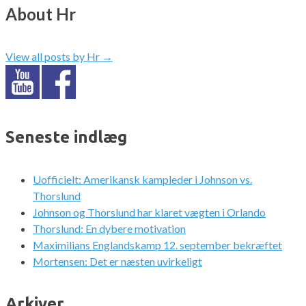
About Hr
View all posts by Hr
→
Seneste indlæg
Uofficielt: Amerikansk kampleder i Johnson vs.
Thorslund
Johnson og Thorslund har klaret vægten i Orlando
Thorslund: En dybere motivation
Maximilians Englandskamp 12. september bekræftet
Mortensen: Det er næsten uvirkeligt
Arkiver