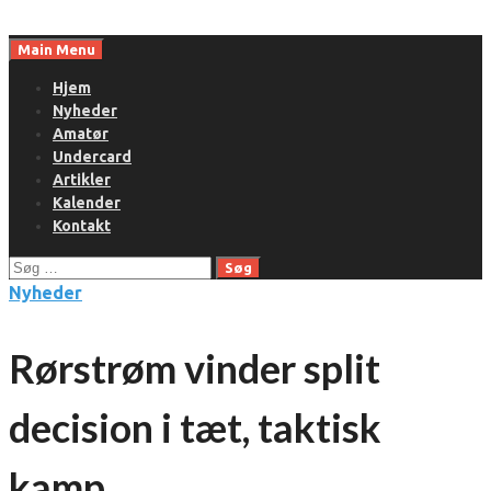
Skip
to
Main Menu
content
Hjem
Nyheder
Amatør
Undercard
Artikler
Kalender
Kontakt
Søg
efter:
Nyheder
Rørstrøm vinder split
decision i tæt, taktisk
kamp