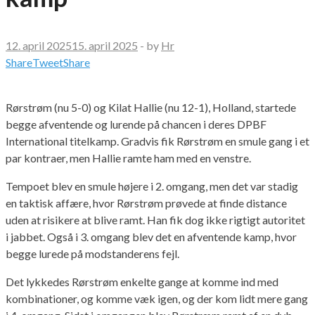
12. april 2025
15. april 2025
-
by
Hr
Share
Tweet
Share
Rørstrøm (nu 5-0) og Kilat Hallie (nu 12-1), Holland, startede
begge afventende og lurende på chancen i deres DPBF
International titelkamp. Gradvis fik Rørstrøm en smule gang i et
par kontraer, men Hallie ramte ham med en venstre.
Tempoet blev en smule højere i 2. omgang, men det var stadig
en taktisk affære, hvor Rørstrøm prøvede at finde distance
uden at risikere at blive ramt. Han fik dog ikke rigtigt autoritet
i jabbet. Også i 3. omgang blev det en afventende kamp, hvor
begge lurede på modstanderens fejl.
Det lykkedes Rørstrøm enkelte gange at komme ind med
kombinationer, og komme væk igen, og der kom lidt mere gang