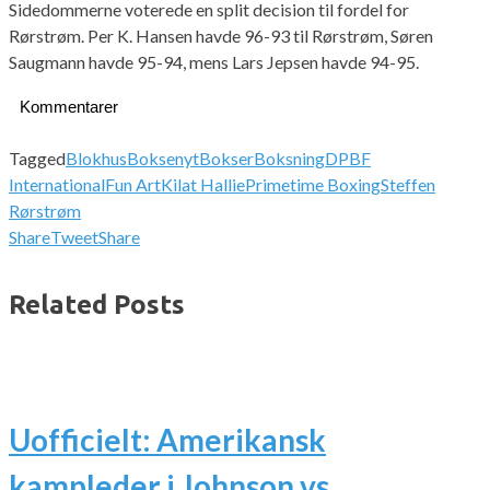
Sidedommerne voterede en split decision til fordel for
Rørstrøm. Per K. Hansen havde 96-93 til Rørstrøm, Søren
Saugmann havde 95-94, mens Lars Jepsen havde 94-95.
Kommentarer
Tagged
Blokhus
Boksenyt
Bokser
Boksning
DPBF
International
Fun Art
Kilat Hallie
Primetime Boxing
Steffen
Rørstrøm
Share
Tweet
Share
Related Posts
Uofficielt: Amerikansk
kampleder i Johnson vs.