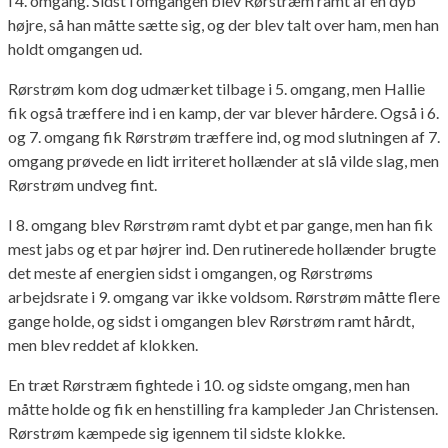
i 4. omgang. Sidst i omgangen blev Rørstræm ramt af en dyb
højre, så han måtte sætte sig, og der blev talt over ham, men han
holdt omgangen ud.
Rørstrøm kom dog udmærket tilbage i 5. omgang, men Hallie
fik også træffere ind i en kamp, der var blever hårdere. Også i 6.
og 7. omgang fik Rørstrøm træffere ind, og mod slutningen af 7.
omgang prøvede en lidt irriteret hollænder at slå vilde slag, men
Rørstrøm undveg fint.
I 8. omgang blev Rørstrøm ramt dybt et par gange, men han fik
mest jabs og et par højrer ind. Den rutinerede hollænder brugte
det meste af energien sidst i omgangen, og Rørstrøms
arbejdsrate i 9. omgang var ikke voldsom. Rørstrøm måtte flere
gange holde, og sidst i omgangen blev Rørstrøm ramt hårdt,
men blev reddet af klokken.
En træt Rørstræm fightede i 10. og sidste omgang, men han
måtte holde og fik en henstilling fra kampleder Jan Christensen.
Rørstrøm kæmpede sig igennem til sidste klokke.