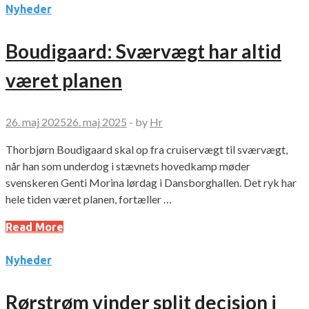
Nyheder
Boudigaard: Sværvægt har altid
været planen
26. maj 2025
26. maj 2025
-
by
Hr
Thorbjørn Boudigaard skal op fra cruiservægt til sværvægt,
når han som underdog i stævnets hovedkamp møder
svenskeren Genti Morina lørdag i Dansborghallen. Det ryk har
hele tiden været planen, fortæller …
Read More
Nyheder
Rørstrøm vinder split decision i