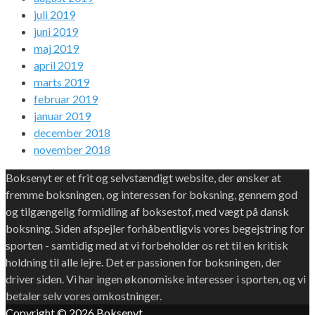
juli 2019
juni 2019
maj 2019
april 2019
marts 2019
februar 2019
januar 2019
december 2018
november 2018
Boksenyt er et frit og selvstændigt website, der ønsker at
fremme boksningen, og interessen for boksning, gennem god
og tilgængelig formidling af boksestof, med vægt på dansk
boksning. Siden afspejler forhåbentligvis vores begejstring for
sporten - samtidig med at vi forbeholder os ret til en kritisk
holdning til alle lejre. Det er passionen for boksningen, der
driver siden. Vi har ingen økonomiske interesser i sporten, og vi
betaler selv vores omkostninger.
Copyright © 2026
Boksenyt
.