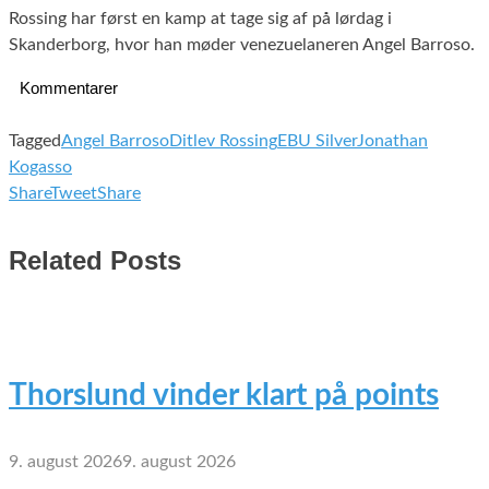
Rossing har først en kamp at tage sig af på lørdag i
Skanderborg, hvor han møder venezuelaneren Angel Barroso.
Kommentarer
Tagged
Angel Barroso
Ditlev Rossing
EBU Silver
Jonathan
Kogasso
Share
Tweet
Share
Related Posts
Thorslund vinder klart på points
9. august 2026
9. august 2026