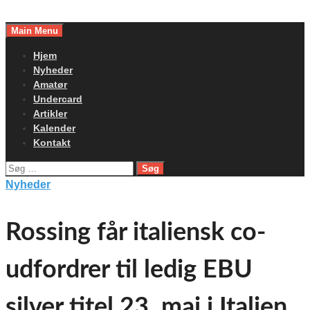
Skip
to
Main Menu
content
Hjem
Nyheder
Amatør
Undercard
Artikler
Kalender
Kontakt
Søg
efter:
Nyheder
Rossing får italiensk co-
udfordrer til ledig EBU
silver titel 23. maj i Italien