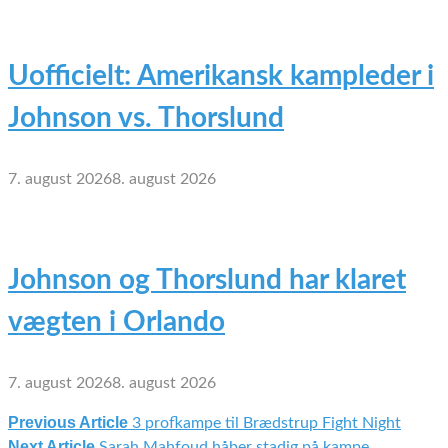
Uofficielt: Amerikansk kampleder i
Johnson vs. Thorslund
7. august 2026
8. august 2026
Johnson og Thorslund har klaret
vægten i Orlando
7. august 2026
8. august 2026
Previous Article
3 profkampe til Brædstrup Fight Night
Indlægsnavigation
Next Article
Sarah Mahfoud håber stadig på kampe