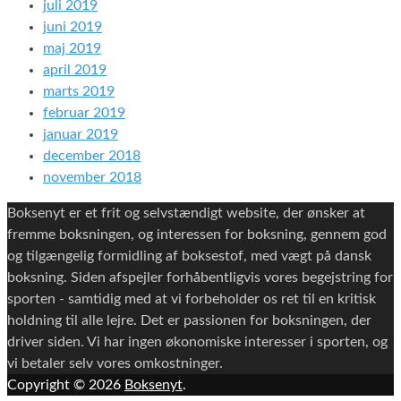
juli 2019
juni 2019
maj 2019
april 2019
marts 2019
februar 2019
januar 2019
december 2018
november 2018
Boksenyt er et frit og selvstændigt website, der ønsker at
fremme boksningen, og interessen for boksning, gennem god
og tilgængelig formidling af boksestof, med vægt på dansk
boksning. Siden afspejler forhåbentligvis vores begejstring for
sporten - samtidig med at vi forbeholder os ret til en kritisk
holdning til alle lejre. Det er passionen for boksningen, der
driver siden. Vi har ingen økonomiske interesser i sporten, og
vi betaler selv vores omkostninger.
Copyright © 2026
Boksenyt
.