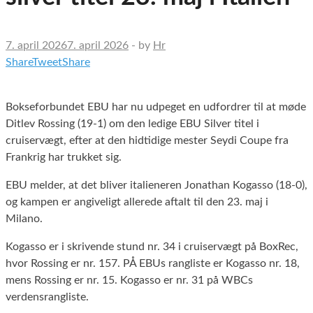
7. april 2026
7. april 2026
-
by
Hr
Share
Tweet
Share
Bokseforbundet EBU har nu udpeget en udfordrer til at møde
Ditlev Rossing (19-1) om den ledige EBU Silver titel i
cruiservægt, efter at den hidtidige mester Seydi Coupe fra
Frankrig har trukket sig.
EBU melder, at det bliver italieneren Jonathan Kogasso (18-0),
og kampen er angiveligt allerede aftalt til den 23. maj i
Milano.
Kogasso er i skrivende stund nr. 34 i cruiservægt på BoxRec,
hvor Rossing er nr. 157. PÅ EBUs rangliste er Kogasso nr. 18,
mens Rossing er nr. 15. Kogasso er nr. 31 på WBCs
verdensrangliste.