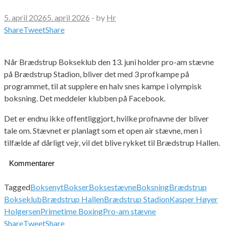
5. april 2026
5. april 2026
-
by
Hr
Share
Tweet
Share
Når Brædstrup Bokseklub den 13. juni holder pro-am stævne
på Brædstrup Stadion, bliver det med 3 profkampe på
programmet, til at supplere en halv snes kampe i olympisk
boksning. Det meddeler klubben på Facebook.
Det er endnu ikke offentliggjort, hvilke profnavne der bliver
tale om. Stævnet er planlagt som et open air stævne, men i
tilfælde af dårligt vejr, vil det blive rykket til Brædstrup Hallen.
Kommentarer
Tagged
Boksenyt
Bokser
Boksestævne
Boksning
Brædstrup
Bokseklub
Brædstrup Hallen
Brædstrup Stadion
Kasper Høyer
Holgersen
Primetime Boxing
Pro-am stævne
Share
Tweet
Share