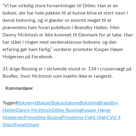
“Vi har virkelig store forventninger til Ditlev. Han er en
bokser, der har hele pakken til at kunne blive et stort navn i
dansk boksning, og vi glæder os enormt meget til at
præsentere ham foran publikum i Brøndby Hallen. Men
Danny McIntosh er ikke kommet til Danmark for at tabe. Han
har stået i ringen med verdensklassse-boksere, og den
erfaring gør ham farlig,” vurderer promoter Kasper Høyer
Holgersen på Facebook.
31-årige Rossing er i skrivende stund nr. 134 i cruiservægt på
BoxRec, hvor McIntosh som inaktiv ikke er rangeret.
Kommentarer
Tagged
Boksenyt
Bokser
Boksestævne
Boksning
Brøndby-
Hallen
Danny McIntosh
Ditlev Rossing
Kasper Høyer
Holgersen
Primetime Boxing
Primetime Fight Night Vol 9
Share
Tweet
Share