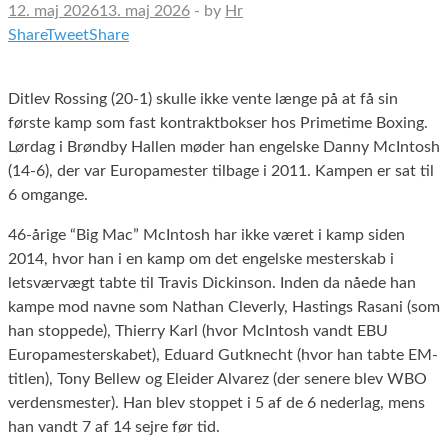
12. maj 2026
13. maj 2026
-
by
Hr
Share
Tweet
Share
Ditlev Rossing (20-1) skulle ikke vente længe på at få sin
første kamp som fast kontraktbokser hos Primetime Boxing.
Lørdag i Brøndby Hallen møder han engelske Danny McIntosh
(14-6), der var Europamester tilbage i 2011. Kampen er sat til
6 omgange.
46-årige “Big Mac” McIntosh har ikke været i kamp siden
2014, hvor han i en kamp om det engelske mesterskab i
letsværvægt tabte til Travis Dickinson. Inden da nåede han
kampe mod navne som Nathan Cleverly, Hastings Rasani (som
han stoppede), Thierry Karl (hvor McIntosh vandt EBU
Europamesterskabet), Eduard Gutknecht (hvor han tabte EM-
titlen), Tony Bellew og Eleider Alvarez (der senere blev WBO
verdensmester). Han blev stoppet i 5 af de 6 nederlag, mens
han vandt 7 af 14 sejre før tid.