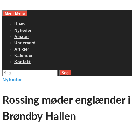
Skip
to
Main Menu
content
Hjem
Nyheder
Amatør
Undercard
Artikler
Kalender
Kontakt
Søg
efter:
Nyheder
Rossing møder englænder i
Brøndby Hallen