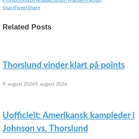
Promotions
Los Angeles
Simon Madsen
Vikingo
Share
Tweet
Share
Related Posts
Thorslund vinder klart på points
9. august 2026
9. august 2026
Uofficielt: Amerikansk kampleder i
Johnson vs. Thorslund