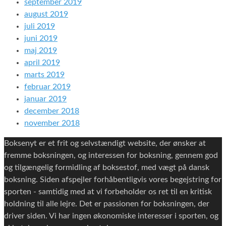
september 2019
august 2019
juli 2019
juni 2019
maj 2019
april 2019
marts 2019
februar 2019
januar 2019
december 2018
november 2018
Boksenyt er et frit og selvstændigt website, der ønsker at
fremme boksningen, og interessen for boksning, gennem god
og tilgængelig formidling af boksestof, med vægt på dansk
boksning. Siden afspejler forhåbentligvis vores begejstring for
sporten - samtidig med at vi forbeholder os ret til en kritisk
holdning til alle lejre. Det er passionen for boksningen, der
driver siden. Vi har ingen økonomiske interesser i sporten, og