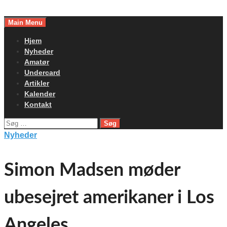
Skip
to
Main Menu
content
Hjem
Nyheder
Amatør
Undercard
Artikler
Kalender
Kontakt
Søg
efter:
Nyheder
Simon Madsen møder
ubesejret amerikaner i Los
Angeles