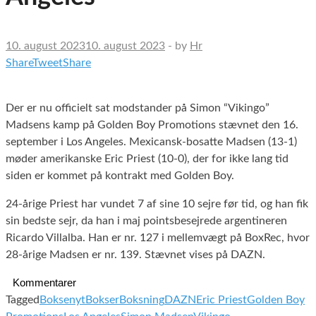
10. august 2023
10. august 2023
-
by
Hr
Share
Tweet
Share
Der er nu officielt sat modstander på Simon “Vikingo”
Madsens kamp på Golden Boy Promotions stævnet den 16.
september i Los Angeles. Mexicansk-bosatte Madsen (13-1)
møder amerikanske Eric Priest (10-0), der for ikke lang tid
siden er kommet på kontrakt med Golden Boy.
24-årige Priest har vundet 7 af sine 10 sejre før tid, og han fik
sin bedste sejr, da han i maj pointsbesejrede argentineren
Ricardo Villalba. Han er nr. 127 i mellemvægt på BoxRec, hvor
28-årige Madsen er nr. 139. Stævnet vises på DAZN.
Kommentarer
Tagged
Boksenyt
Bokser
Boksning
DAZN
Eric Priest
Golden Boy