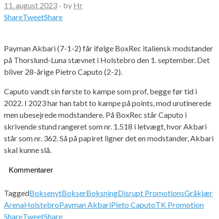
11. august 2023
-
by
Hr
Share
Tweet
Share
Payman Akbari (7-1-2) får ifølge BoxRec italiensk modstander
på Thorslund-Luna stævnet i Holstebro den 1. september. Det
bliver 28-årige Pietro Caputo (2-2).
Caputo vandt sin første to kampe som prof, begge før tid i
2022. I 2023 har han tabt to kampe på points, mod urutinerede
men ubesejrede modstandere. På BoxRec står Caputo i
skrivende stund rangeret som nr. 1.518 i letvægt, hvor Akbari
står som nr. 362. Så på papiret ligner det en modstander, Akbari
skal kunne slå.
Kommentarer
Tagged
Boksenyt
Bokser
Boksning
Disrupt Promotions
Gråkjær
Arena
Holstebro
Payman Akbari
Pieto Caputo
TK Promotion
Share
Tweet
Share