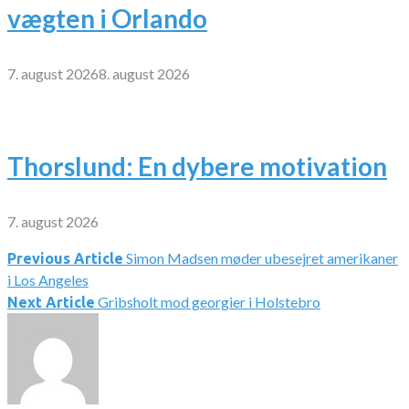
vægten i Orlando
7. august 2026
8. august 2026
Thorslund: En dybere motivation
7. august 2026
Simon Madsen møder ubesejret amerikaner
Indlægsnavigation
Previous Article
i Los Angeles
Gribsholt mod georgier i Holstebro
Next Article