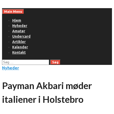
Skip
to
Main Menu
content
Hjem
Nyheder
Amatør
Undercard
Artikler
Kalender
Kontakt
Søg
efter:
Nyheder
Payman Akbari møder
italiener i Holstebro