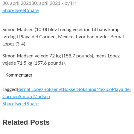
30. april 2021
30. april 2021
-
by
Hr
Share
Tweet
Share
Simon Madsen (10-0) blev fredag vejet ind til hans kamp
lørdag i Playa del Carmen, Mexico, hvor han møder Bernal
Lopez (3-4).
Simon Madsen vejede 72 kg (158,7 pounds), mens Lopez
vejede 71,5 kg (157,6 pounds).
Kommentarer
Tagged
Bernal Lopez
Boksenyt
Bokser
Boksning
Mexico
Playa del
Carmen
Simon Madsen
Share
Tweet
Share
Related Posts