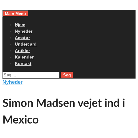
Skip
to
Main Menu
content
Hjem
Nyheder
Amatør
Undercard
Artikler
Kalender
Kontakt
Søg
efter:
Nyheder
Simon Madsen vejet ind i
Mexico