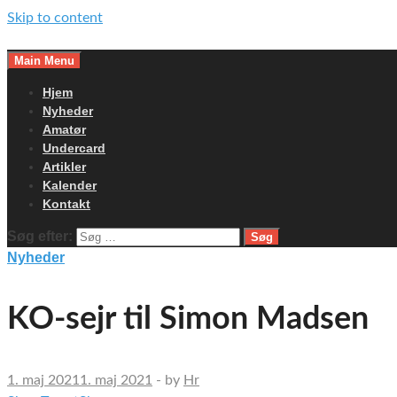
Skip to content
Main Menu
Hjem
Nyheder
Amatør
Undercard
Artikler
Kalender
Kontakt
Søg efter:
Nyheder
KO-sejr til Simon Madsen
1. maj 2021
1. maj 2021
-
by
Hr