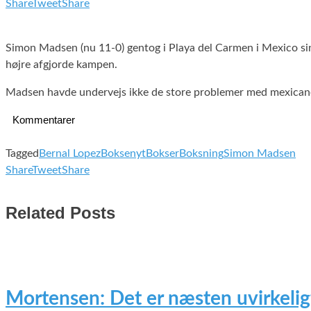
Share
Tweet
Share
Simon Madsen (nu 11-0) gentog i Playa del Carmen i Mexico sin
højre afgjorde kampen.
Madsen havde undervejs ikke de store problemer med mexicaner
Kommentarer
Tagged
Bernal Lopez
Boksenyt
Bokser
Boksning
Simon Madsen
Share
Tweet
Share
Related Posts
Mortensen: Det er næsten uvirkelig