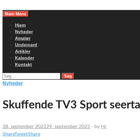
Skip
to
Main Menu
content
Hjem
Nyheder
Amatør
Undercard
Artikler
Kalender
Kontakt
Søg
efter:
Nyheder
Skuffende TV3 Sport seerta
28. september 2022
29. september 2022
-
by
Hr
Share
Tweet
Share