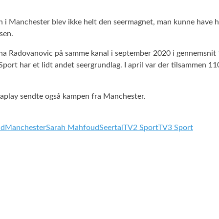
i Manchester blev ikke helt den seermagnet, man kunne have håb
sen.
a Radovanovic på samme kanal i september 2020 i gennemsnit 19
rt har et lidt andet seergrundlag. I april var der tilsammen 1
Viaplay sendte også kampen fra Manchester.
nd
Manchester
Sarah Mahfoud
Seertal
TV2 Sport
TV3 Sport