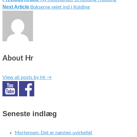
Indlægsnavigation
Next Article
Bokserne vejet ind i Kolding
About Hr
View all posts by Hr
→
Seneste indlæg
Mortensen: Det er næsten uvirkeligt