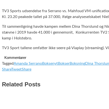
TV3 Sports udsendelse fra Serrano vs. Mahfoud VM-unification 
Kl. 23.20 peakede tallet på 37.000, ifølge analyseselskabet Niel
Til sammenligning havde kampen mellem Dina Thorslund og Nin
stævne i 2019 havde 41.000 i gennemsnit, Konkurrenten TV2 Spo
kamp i Holstebro.
TV3 Sport tallene omfatter ikke seere på Viaplay (streaming). 
Kommentarer
Tagged
Amanda Serrano
Boksenyt
Bokser
Boksning
Dina Thorslu
Share
Tweet
Share
Related Posts