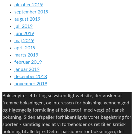
oktober 2019
september 2019
august 2019
juli 2019
juni 2019
maj 2019
april 2019
marts 2019
februar 2019
januar 2019
december 2018
november 2018
Boksenyt er et frit og selvstændigt website, der ønsker at
fremme boksningen, og interessen for boksning, gennem god
og tilgængelig formidling af boksestof, med vægt på dansk
boksning. Siden afspejler forhåbentligvis vores begejstring for
sporten - samtidig med at vi forbeholder os ret til en kritisk
holdning til alle lejre. Det er passionen for boksningen, der