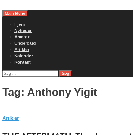
Skip
to
Main Menu
content
Hjem
Nyheder
Amatør
Undercard
Artikler
Kalender
Kontakt
Søg
efter:
Tag:
Anthony Yigit
Artikler