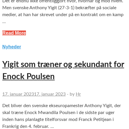
Det er endnu ikke offentliggjort hvor, hvornår og mod hvem.
Men svenske Anthony Yigit (27-3-1) bekræfter på sociale
medier, at han har skrevet under på en kontrakt om en kamp
…
Read More
Nyheder
Yigit som træner og sekundant for
Enock Poulsen
17. januar 2023
17. januar 2023
-
by
Hr
Det bliver den svenske ekseuropamester Anthony Yigit, der
skal træne Enock Mwandila Poulsen i de sidste par uger
inden hans planlagte titelforsvar mod Franck Petitjean i
Frankrig den 4. februar. …