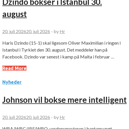
Dzindo bokser i Istanbul 30.
august
20. juli 2026
20. juli 2026
-
by
Hr
Haris Dzindo (15-1) skal ligesom Oliver Maximilian i ringen i
Istanbul i Tyrkiet den 30. august. Det meddeler han på
Facebook. Dzindo var senest i kamp på Malta i februar …
Read More
Nyheder
Johnson vil bokse mere intelligent
20. juli 2026
20. juli 2026
-
by
Hr
WBA/WBC/IBF/WBO-verdensmesteren i bantamvægt,