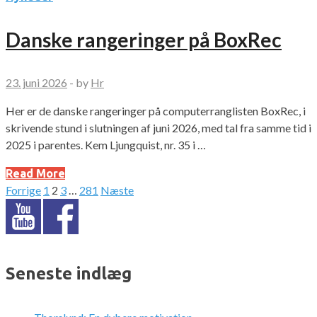
Danske rangeringer på BoxRec
23. juni 2026
-
by
Hr
Her er de danske rangeringer på computerranglisten BoxRec, i
skrivende stund i slutningen af juni 2026, med tal fra samme tid i
2025 i parentes. Kem Ljungquist, nr. 35 i …
Read More
Forrige
1
2
3
…
281
Næste
Indlægsinddeling
Seneste indlæg