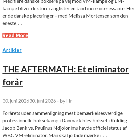
Med flere danske boksere på vej mod VM-kampe og EM-
kampe bliver de store ranglister en tand mere interessante. Her
er de danske placeringer – med Melissa Mortensen som den
eneste, …
Read More
Artikler
THE AFTERMATH: Et eliminator
forår
30. juni 2026
30. juni 2026
-
by
Hr
Forårets uden sammenligning mest bemærkelsesværdige
professionelle boksekamp i Danmark blev bokset i Kolding.
Jacob Bank vs. Paulinus Ndjolonimu havde officiel status af
WBC VM-eliminator. Man skal jo bide mærke i, …