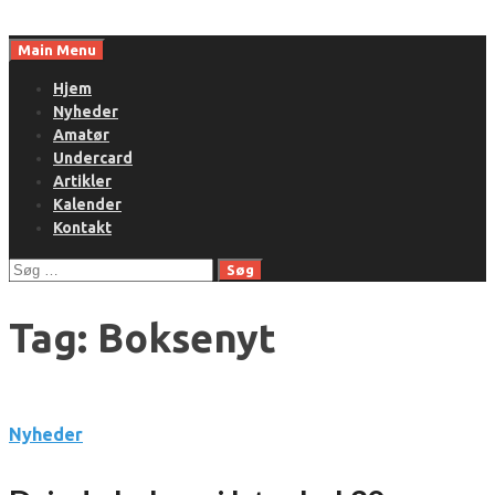
Skip
to
Main Menu
content
Hjem
Nyheder
Amatør
Undercard
Artikler
Kalender
Kontakt
Søg
efter:
Tag:
Boksenyt
Nyheder