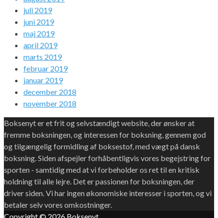
juli 2019
juni 2019
maj 2019
april 2019
marts 2019
februar 2019
januar 2019
december 2018
november 2018
Boksenyt er et frit og selvstændigt website, der ønsker at
fremme boksningen, og interessen for boksning, gennem god
og tilgængelig formidling af boksestof, med vægt på dansk
boksning. Siden afspejler forhåbentligvis vores begejstring for
sporten - samtidig med at vi forbeholder os ret til en kritisk
holdning til alle lejre. Det er passionen for boksningen, der
driver siden. Vi har ingen økonomiske interesser i sporten, og vi
betaler selv vores omkostninger.
Copyright © 2026
Boksenyt
.