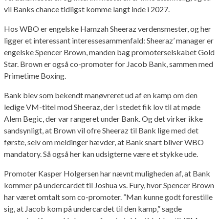
vil Banks chance tidligst komme langt inde i 2027.
Hos WBO er engelske Hamzah Sheeraz verdensmester, og her
ligger et interessant interessesammenfald: Sheeraz’ manager er
engelske Spencer Brown, manden bag promoterselskabet Gold
Star. Brown er også co-promoter for Jacob Bank, sammen med
Primetime Boxing.
Bank blev som bekendt manøvreret ud af en kamp om den
ledige VM-titel mod Sheeraz, der i stedet fik lov til at møde
Alem Begic, der var rangeret under Bank. Og det virker ikke
sandsynligt, at Brown vil ofre Sheeraz til Bank lige med det
første, selv om meldinger hævder, at Bank snart bliver WBO
mandatory. Så også her kan udsigterne være et stykke ude.
Promoter Kasper Holgersen har nævnt muligheden af, at Bank
kommer på undercardet til Joshua vs. Fury, hvor Spencer Brown
har været omtalt som co-promoter. ”Man kunne godt forestille
sig, at Jacob kom på undercardet til den kamp,” sagde