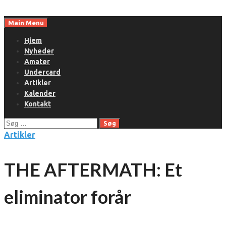
Skip
to
Main Menu
content
Hjem
Nyheder
Amatør
Undercard
Artikler
Kalender
Kontakt
Søg
efter:
Artikler
THE AFTERMATH: Et
eliminator forår