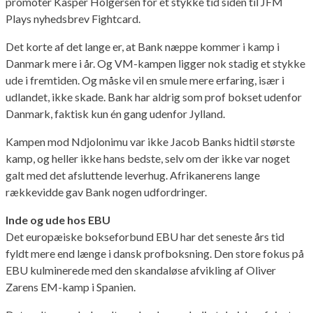
promoter Kasper Holgersen for et stykke tid siden til JFM
Plays nyhedsbrev Fightcard.
Det korte af det lange er, at Bank næppe kommer i kamp i
Danmark mere i år. Og VM-kampen ligger nok stadig et stykke
ude i fremtiden. Og måske vil en smule mere erfaring, især i
udlandet, ikke skade. Bank har aldrig som prof bokset udenfor
Danmark, faktisk kun én gang udenfor Jylland.
Kampen mod Ndjolonimu var ikke Jacob Banks hidtil største
kamp, og heller ikke hans bedste, selv om der ikke var noget
galt med det afsluttende leverhug. Afrikanerens lange
rækkevidde gav Bank nogen udfordringer.
Inde og ude hos EBU
Det europæiske bokseforbund EBU har det seneste års tid
fyldt mere end længe i dansk profboksning. Den store fokus på
EBU kulminerede med den skandaløse afvikling af Oliver
Zarens EM-kamp i Spanien.