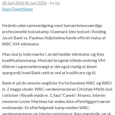
30. juni 2026
30. juni 2026
-
by
Hr
Share
Tweet
Share
Forårets uden sammenligning mest bemærkelsesværdige
professionelle boksekamp i Danmark blev bokset i Kolding.
Jacob Bank vs. Paulinus Ndjolonimu havde officiel status af
WBC VM-eliminator.
Man skal jo bide mærke i, at det hedder eliminator, og ikke
kvalifikationskamp. Med det brogede billede omkring VM-
titlerne i supermellemvægt er det også stadig et åbent
spørgsmål, hvad Bank reelt er ved at kvalificere sig til.
Bank er på de seneste ranglister fra forbundene WBC og WBO
nr. 2 begge steder. WBC-verdensmesteren Christian Mbilli skal
i oktober i Riyadh møde nr. 1, Saul ”Canelo” Alvarez. Interim
mesteren Lester Martinez har endnu ikke offentliggjort næste
modstander. En efterfølgende kamp mellem WBC-
verdensmesteren og Interim mesteren er ikke utænkelig, og så