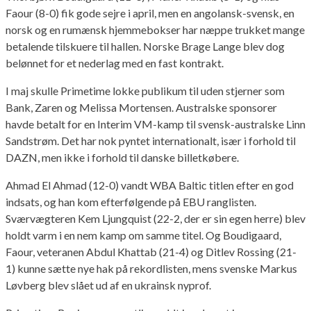
Faour (8-0) fik gode sejre i april, men en angolansk-svensk, en
norsk og en rumænsk hjemmebokser har næppe trukket mange
betalende tilskuere til hallen. Norske Brage Lange blev dog
belønnet for et nederlag med en fast kontrakt.
I maj skulle Primetime lokke publikum til uden stjerner som
Bank, Zaren og Melissa Mortensen. Australske sponsorer
havde betalt for en Interim VM-kamp til svensk-australske Linn
Sandstrøm. Det har nok pyntet internationalt, især i forhold til
DAZN, men ikke i forhold til danske billetkøbere.
Ahmad El Ahmad (12-0) vandt WBA Baltic titlen efter en god
indsats, og han kom efterfølgende på EBU ranglisten.
Sværvægteren Kem Ljungquist (22-2, der er sin egen herre) blev
holdt varm i en nem kamp om samme titel. Og Boudigaard,
Faour, veteranen Abdul Khattab (21-4) og Ditlev Rossing (21-
1) kunne sætte nye hak på rekordlisten, mens svenske Markus
Løvberg blev slået ud af en ukrainsk nyprof.