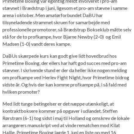
Primetime Boxing var egentlig meldt involveret i pro-am
stævnet i Brædstrup i juni, ligesom et pro-am stævne i samme
arena i oktober. Men amatørforbundet DaBU har
tilsyneladende strammet skruen for samarbejde med
professionelle promotorer, så Brædstrup Bokseklub måtte selv
stå for de to profkampe, hvor Bjarne Newby (2-0) og Emil
Madsen (1-0) vandt deres kampe.
DaBUs skærpede kurs kan godt give lidt hovedbrud hos
Primetime Boxing, der ellers har haft god succes med pro-am
stævner. I skrivende stund er der da heller ikke nogen melding
om profkampe ved Herlev Fight Night, hvor Primetime bidrog
sidste år. Og hvis der kan komme profkampe på, i så fald med
hvilken promoter?
Med lidt tunge betingelser er det næppe utænkeligt, at
kontraktboksere kommer på opgaver i udlandet. Steffen
Rørstrøm (6-1) tog sidst i maj til Holland og omskrev de lokale
arrangørers manuskript ved at vinde rematchen mod Kilat
Hallie. Primetime Boxing lagde 1. juni en liste op med 16