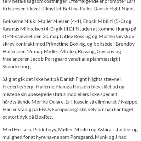
selv betale sagsomkostninger. Efterfølgende er promoter Lars
Kristensen blevet tilknyttet Bettina Palles Danish Fight Night.
Bokserne Nikki Møller Nielsen (4-1), Enock Mbilizi (5-0) og
Rasmus Mikkelsen (4-0) gik til DFN, uden at komme i kamp på
DFN-stævnet den 30. maj. Ditlev Rossing og Morten Givskov
skrev kontrakt med Primetime Boxing, og boksede i Brøndby
Hallen den 16. maj. Møller, Mbilizi, Rossing, Givskov og
freelanceren Jacob Porsgaard vandt alle planmæssigt i
Skanderborg.
Så glat gik det ikke helt på Danish Fight Nights stævne i
Frederiksberg-Hallerne. Hamza Hussein blev slået ud og
mistede sin ubesejrede status mod ellers ikke specielt
hårdtslående Morike Oulare. Er Hussein så elimineret ? Næppe.
Han er stadig på EBUs Europarangliste, selv om han har taget
et stort dyk på BoxRec.
Med Hussein, Piddubnyy, Møller, Mbilizi og Ashira i stalden, og
mulighed for at hyre navne som Porsgaard, Munk og Jihad