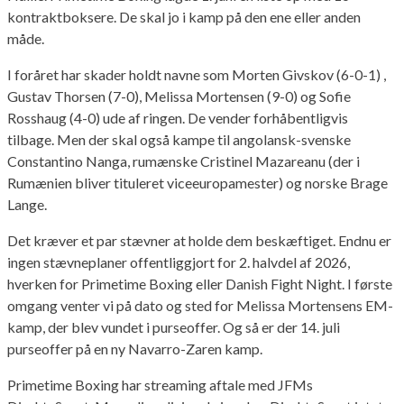
kontraktboksere. De skal jo i kamp på den ene eller anden
måde.
I foråret har skader holdt navne som Morten Givskov (6-0-1) ,
Gustav Thorsen (7-0), Melissa Mortensen (9-0) og Sofie
Rosshaug (4-0) ude af ringen. De vender forhåbentligvis
tilbage. Men der skal også kampe til angolansk-svenske
Constantino Nanga, rumænske Cristinel Mazareanu (der i
Rumænien bliver tituleret viceeuropamester) og norske Brage
Lange.
Det kræver et par stævner at holde dem beskæftiget. Endnu er
ingen stævneplaner offentliggjort for 2. halvdel af 2026,
hverken for Primetime Boxing eller Danish Fight Night. I første
omgang venter vi på dato og sted for Melissa Mortensens EM-
kamp, der blev vundet i purseoffer. Og så er der 14. juli
purseoffer på en ny Navarro-Zaren kamp.
Primetime Boxing har streaming aftale med JFMs