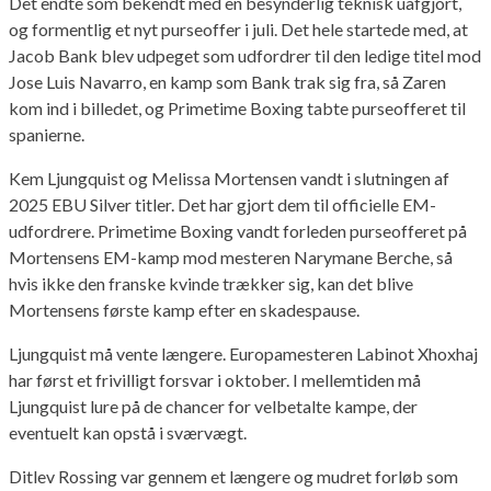
Det endte som bekendt med en besynderlig teknisk uafgjort,
og formentlig et nyt purseoffer i juli. Det hele startede med, at
Jacob Bank blev udpeget som udfordrer til den ledige titel mod
Jose Luis Navarro, en kamp som Bank trak sig fra, så Zaren
kom ind i billedet, og Primetime Boxing tabte purseofferet til
spanierne.
Kem Ljungquist og Melissa Mortensen vandt i slutningen af
2025 EBU Silver titler. Det har gjort dem til officielle EM-
udfordrere. Primetime Boxing vandt forleden purseofferet på
Mortensens EM-kamp mod mesteren Narymane Berche, så
hvis ikke den franske kvinde trækker sig, kan det blive
Mortensens første kamp efter en skadespause.
Ljungquist må vente længere. Europamesteren Labinot Xhoxhaj
har først et frivilligt forsvar i oktober. I mellemtiden må
Ljungquist lure på de chancer for velbetalte kampe, der
eventuelt kan opstå i sværvægt.
Ditlev Rossing var gennem et længere og mudret forløb som