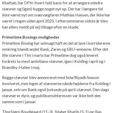
Khattab, har DFN i hvert fald basis for at arrangere mindre
stævner og (igen) bygge noget nyt op. Der har i længere tid
ikke været nyt om sværvægteren Mathias Hansen, der ikke har
været i ringen siden april 2025. I eftersommeren sidste år blev
han ellers meldt på vej tilbage efter en skade.
Primetime Boxings muligheder
Primetime Boxing har selvsagt haft en del at lave i korridorerne
omkring blandt andet Bank, Zaren og EBU-emnerne. Efter det
lille stævne i Tim i marts har Primetime dog også leveret
forårets to mest ambitiøse stævner, igen i Kolding i april og i
Brøndby-Hallen i maj.
Begge stævner blev annonceret med Sela/Riyadh Season
involveret, men ingen af stævnerne nåede højderne fra Kolding i
januar, selv om Bank også boksede på april-stævnet. Den slags
stævner er dyre, og publikumsinteressen var ikke helt den
samme som i januar.
Thorbjørn Boudigaard (11-3) , Maher Khatib (5-1) og Ilias