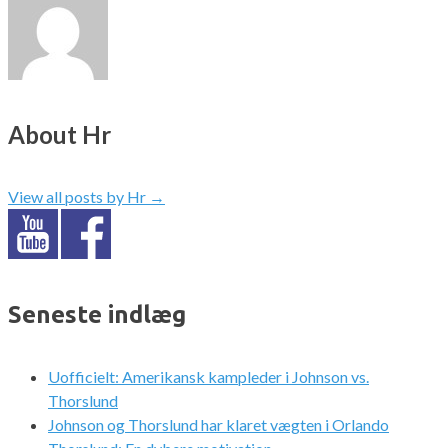
About Hr
View all posts by Hr
→
Seneste indlæg
Uofficielt: Amerikansk kampleder i Johnson vs.
Thorslund
Johnson og Thorslund har klaret vægten i Orlando