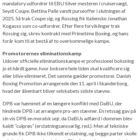
mandatory udfordrer til EBU Silver mesteren i cruiservægt,
Seydi Coupe. Bettina Palle vandt purseoffer i slutningen af
2025. Så trak Coupe sig, og Rossing fik italienske Jonathan
Kogasso som co-udfordrer. Efter flere forviklinger trak
Rossing sig, skrev kontrakt med Primetime Boxing, og hans
forår kom til at bestå af to overkommelige kampe.
Promotorernes eliminationskamp
Udover officielle eliminationskampe er professionel boksning
jo et hårdt game, hvor boksere hele tiden skal kvalificere sig
eller blive elimineret. Det samme gælder promotorer. Danish
Boxing Promotion arrangerede den 11. april i Skanderborg,
hvad der åbenbart bliver selskabets sidste stævne.
DPB var hæmmet af en længere konflikt med DaBU, der
hindrede DPB i at arrangere pro-am stævner. En retssag gav på
sin vis DPB en moralsk sejr, da DaBUs adfærd i dommen blev
kaldt ”culprøs” (erstatningsansvarlig, red.). Men af tekniske
grunde fik DPB ikke tilkendt erstatning, og begge parter skulle