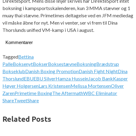
DirekteSport. Mens disse linjer skrives har DirekteSport intet
boksning i kampsportsskalenderen, kun 3 MMA stævner og 1
muay thai stævne. Primetimes deltagelse ved en JFM mediedag
vil måske åbne for nyt. Men vi venter, ser vi frem til Dina
Thorslunds unified VM-kamp i USA i august.
Kommentarer
Tagged
Bettina
Palle
Boksenyt
Bokser
Boksestævne
Boksning
Brædstrup
Bokseklub
Danish Boxing Promotion
Danish Fight Night
Dina
Thorslund
EBU
EBU Silver
Hamza Hussein
Jacob Bank
Kasper
Høyer Holgersen
Lars Kristensen
Melissa Mortensen
Oliver
Zaren
Primetime Boxing
The Aftermath
WBC Eliminator
Share
Tweet
Share
Related Posts