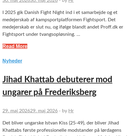
30. maj 2026
30. maj 2026
-
by
Hr
I 2025 gik Danish Fight Night ind i et samarbejde og et
medejerskab af kampsportplatformen Fightsport. Det
medejerskab er slut nu, og ifølge blandt andet Proff.dk er
Fightsport under tvangsopløsning. …
Read More
Nyheder
Jihad Khattab debuterer mod
ungarer på Frederiksberg
29. maj 2026
29. maj 2026
-
by
Hr
Det bliver ungarske Istvan Kiss (25-49), der bliver Jihad
Khattabs første professionelle modstander på lørdagens