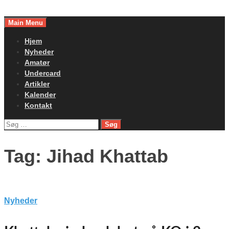
Skip
to
Main Menu
content
Hjem
Nyheder
Amatør
Undercard
Artikler
Kalender
Kontakt
Søg
efter:
Tag:
Jihad Khattab
Nyheder