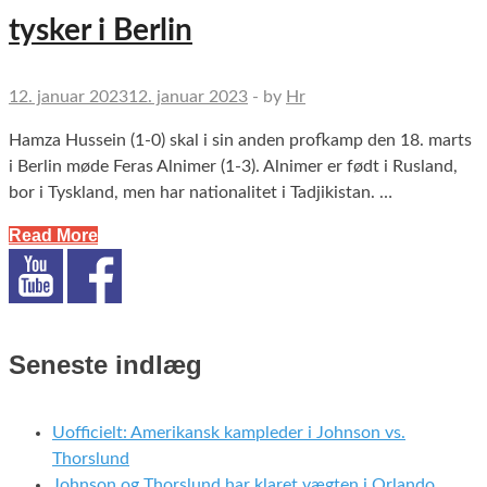
tysker i Berlin
12. januar 2023
12. januar 2023
-
by
Hr
Hamza Hussein (1-0) skal i sin anden profkamp den 18. marts
i Berlin møde Feras Alnimer (1-3). Alnimer er født i Rusland,
bor i Tyskland, men har nationalitet i Tadjikistan. …
Read More
Seneste indlæg
Uofficielt: Amerikansk kampleder i Johnson vs.
Thorslund
Johnson og Thorslund har klaret vægten i Orlando