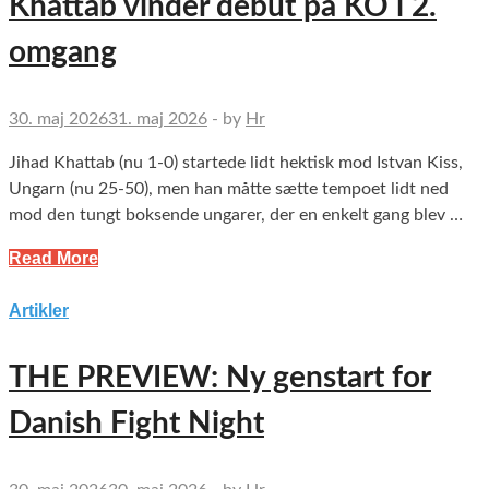
Khattab vinder debut på KO i 2.
omgang
30. maj 2026
31. maj 2026
-
by
Hr
Jihad Khattab (nu 1-0) startede lidt hektisk mod Istvan Kiss,
Ungarn (nu 25-50), men han måtte sætte tempoet lidt ned
mod den tungt boksende ungarer, der en enkelt gang blev …
Read More
Artikler
THE PREVIEW: Ny genstart for
Danish Fight Night