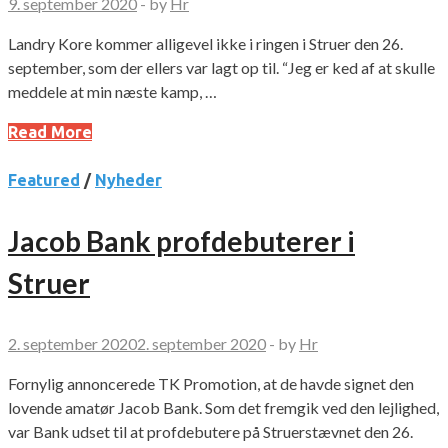
9. september 2020
-
by
Hr
Landry Kore kommer alligevel ikke i ringen i Struer den 26.
september, som der ellers var lagt op til. “Jeg er ked af at skulle
meddele at min næste kamp, …
Read More
Featured
/
Nyheder
Jacob Bank profdebuterer i
Struer
2. september 2020
2. september 2020
-
by
Hr
Fornylig annoncerede TK Promotion, at de havde signet den
lovende amatør Jacob Bank. Som det fremgik ved den lejlighed,
var Bank udset til at profdebutere på Struerstævnet den 26.