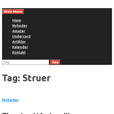
Skip
to
Main Menu
content
Hjem
Nyheder
Amatør
Undercard
Artikler
Kalender
Kontakt
Søg
efter:
Tag:
Struer
Nyheder