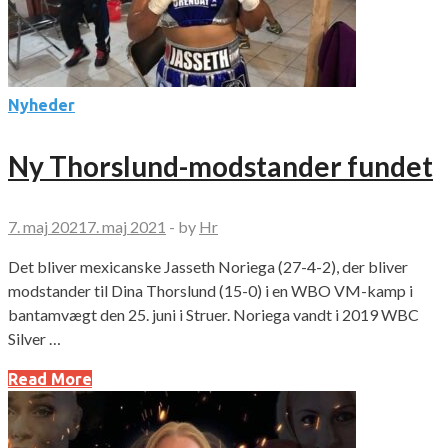
Nyheder
Ny Thorslund-modstander fundet
7. maj 2021
7. maj 2021
-
by
Hr
Det bliver mexicanske Jasseth Noriega (27-4-2), der bliver
modstander til Dina Thorslund (15-0) i en WBO VM-kamp i
bantamvægt den 25. juni i Struer. Noriega vandt i 2019 WBC
Silver …
Read More