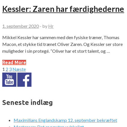
Kessler: Zaren har færdighederne
1. september 2020
-
by
Hr
Mikkel Kessler har sammen med den fysiske træner, Thomas
Macon, et stykke tid trænet Oliver Zaren. Og Kessler ser store
muligheder i sin protegé. “Oliver har et stort talent, og …
Read More
1
2
3
Næste
Indlægsinddeling
Seneste indlæg
Maximilians Englandskamp 12. september bekræftet
Mortensen: Det er næsten uvirkeligt