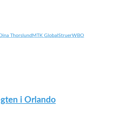
Dina Thorslund
MTK Global
Struer
WBO
gten i Orlando