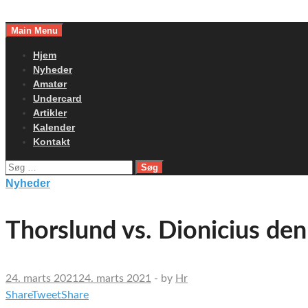
Skip
to
Main Menu
content
Hjem
Nyheder
Amatør
Undercard
Artikler
Kalender
Kontakt
Søg
efter:
Nyheder
Thorslund vs. Dionicius den
24. marts 2021
24. marts 2021
-
by
Hr
Share
Tweet
Share