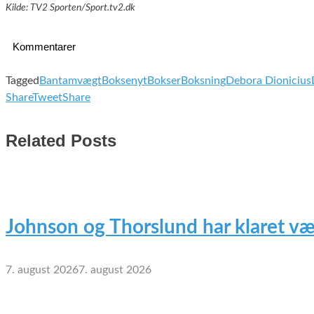
Kilde: TV2 Sporten/Sport.tv2.dk
Kommentarer
Tagged
Bantamvægt
Boksenyt
Bokser
Boksning
Debora Dionicius
Share
Tweet
Share
Related Posts
Johnson og Thorslund har klaret væ
7. august 2026
7. august 2026