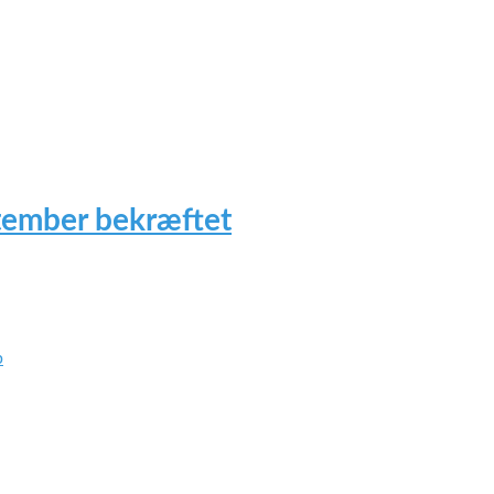
tember bekræftet
p