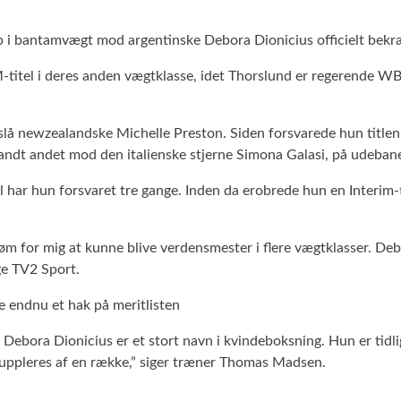
antamvægt mod argentinske Debora Dionicius officielt bekræftet
-titel i deres anden vægtklasse, idet Thorslund er regerende W
t slå newzealandske Michelle Preston. Siden forsvarede hun title
andt andet mod den italienske stjerne Simona Galasi, på udebane 
l har hun forsvaret tre gange. Inden da erobrede hun en Interim-
røm for mig at kunne blive verdensmester i flere vægtklasser. Deb
ge TV2 Sport.
 endnu et hak på meritlisten
. Debora Dionicius er et stort navn i kvindeboksning. Hun er tid
suppleres af en række,” siger træner Thomas Madsen.