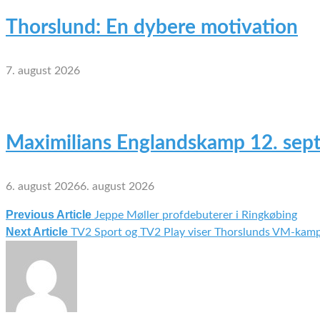
Thorslund: En dybere motivation
7. august 2026
Maximilians Englandskamp 12. sep
6. august 2026
6. august 2026
Previous Article
Jeppe Møller profdebuterer i Ringkøbing
Indlægsnavigation
Next Article
TV2 Sport og TV2 Play viser Thorslunds VM-kam