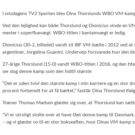
I onsdagens TV2 Sporten blev Dina Thorslunds WBO VM-kamp i b
Ved den lejlighed kan både Thorslund og Dionicius vinde en VM
mester i superfluevægt. WBO-titlen i bantamvægt er ledig.
Dionicius (30-2, billedet) vandt sit IBF VM-bælte i 2012 ved a
argentiner, Jorgelina Guanini. Undervejs forsvarede hun den bl
27-årige Thorslund (15-0) vandt WBO-titlen i 2018, og den tite
ser dog denne kamp som den hidtil største
“Det er uden tvivl den største kamp i min karriere og en stor d
procent forberedt for at få bæltet,” fastlår Dina Thorslund iføl
Træner Thomas Madsen glæder sig over, at Thorslund kan sætte
“Vi er utroligt stolte over at have fået denne kamp til Danmark
– og vi glæder os til en stor bokseaften, hvor Dinas VM-kamp 