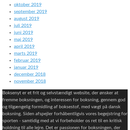
oktober 2019
september 2019
august 2019
juli 2019
juni 2019
maj 2019
april 2019
marts 2019
februar 2019
januar 2019
december 2018
november 2018
Boksenyt er et frit og selvstændigt website, der ønsker at
fremme boksningen, og interessen for boksning, gennem god
og tilgængelig formidling af boksestof, med vægt på dansk
boksning. Siden afspejler forhåbentligvis vores begejstring for
sporten - samtidig med at vi forbeholder os ret til en kritisk
holdning til alle lejre. Det er passionen for boksningen, der