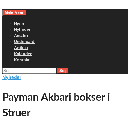
Skip
to
Main Menu
content
Hjem
Nyheder
Amatør
Undercard
Artikler
Kalender
Kontakt
Søg
efter:
Nyheder
Payman Akbari bokser i
Struer