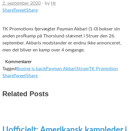
2. september 2020
-
by
Hr
Share
Tweet
Share
TK Promotions fjervægter Payman Akbari (1-0) bokser sin
anden profkamp på Thorslund-stævnet i Struer den 26.
september. Akbaris modstander er endnu ikke annonceret,
men det bliver en kamp over 4 omgange.
Kommentarer
Tagged
Boxing is back
Payman Akbari
Struer
TK Promotion
Share
Tweet
Share
Related Posts
Uofficielt: Amerikansk kampleder i