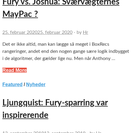
Fury vs. Joshua: Sværvægternes
MayPac ?
25. februar 2020
25. februar 2020
-
by
Hr
Det er ikke altid, man kan lægge så meget i BoxRecs
rangeringer, andet end den nogen gange sære logik indbygget
i de algoritmer, der gælder lige nu. Men når Anthony …
Read More
Featured
/
Nyheder
Ljungquist: Fury-sparring var
inspirerende