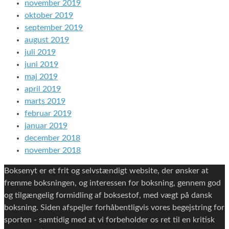
november 2019
oktober 2019
september 2019
august 2019
juli 2019
juni 2019
maj 2019
april 2019
marts 2019
februar 2019
januar 2019
december 2018
november 2018
Boksenyt er et frit og selvstændigt website, der ønsker at
fremme boksningen, og interessen for boksning, gennem god
og tilgængelig formidling af boksestof, med vægt på dansk
boksning. Siden afspejler forhåbentligvis vores begejstring for
sporten - samtidig med at vi forbeholder os ret til en kritisk