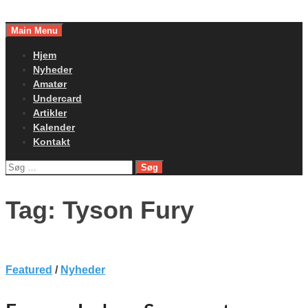
Skip
to
Main Menu
content
Hjem
Nyheder
Amatør
Undercard
Artikler
Kalender
Kontakt
Søg
efter:
Tag:
Tyson Fury
Featured
/
Nyheder