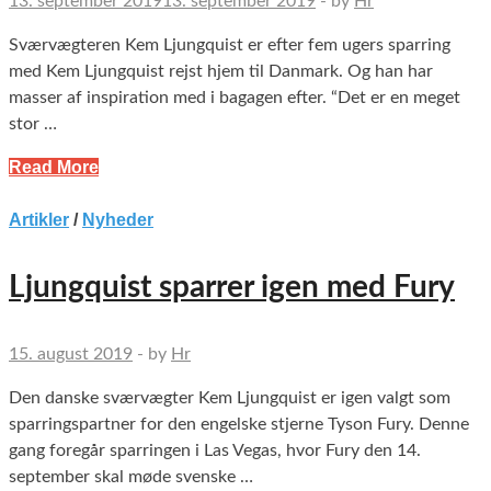
13. september 2019
13. september 2019
-
by
Hr
Sværvægteren Kem Ljungquist er efter fem ugers sparring
med Kem Ljungquist rejst hjem til Danmark. Og han har
masser af inspiration med i bagagen efter. “Det er en meget
stor …
Read More
Artikler
/
Nyheder
Ljungquist sparrer igen med Fury
15. august 2019
-
by
Hr
Den danske sværvægter Kem Ljungquist er igen valgt som
sparringspartner for den engelske stjerne Tyson Fury. Denne
gang foregår sparringen i Las Vegas, hvor Fury den 14.
september skal møde svenske …