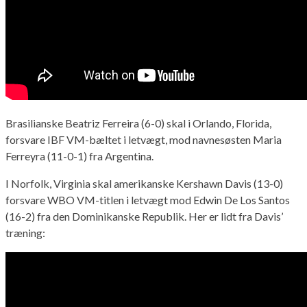
Brasilianske Beatriz Ferreira (6-0) skal i Orlando, Florida,
forsvare IBF VM-bæltet i letvægt, mod navnesøsten Maria
Ferreyra (11-0-1) fra Argentina.
I Norfolk, Virginia skal amerikanske Kershawn Davis (13-0)
forsvare WBO VM-titlen i letvægt mod Edwin De Los Santos
(16-2) fra den Dominikanske Republik. Her er lidt fra Davis’
træning: