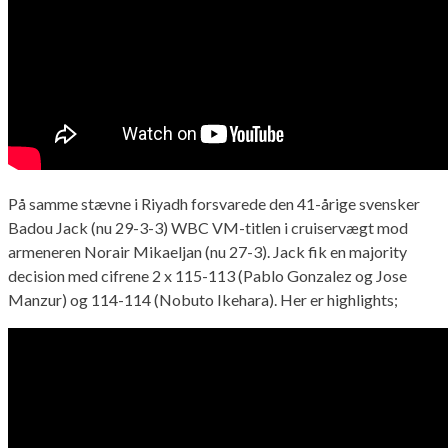
På samme stævne i Riyadh forsvarede den 41-årige svensker
Badou Jack (nu 29-3-3) WBC VM-titlen i cruiservægt mod
armeneren Norair Mikaeljan (nu 27-3). Jack fik en majority
decision med cifrene 2 x 115-113 (Pablo Gonzalez og Jose
Manzur) og 114-114 (Nobuto Ikehara). Her er highlights;