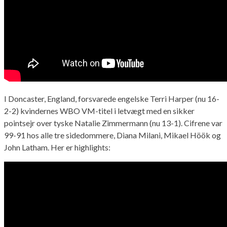
I Doncaster, England, forsvarede engelske Terri Harper (nu 16-
2-2) kvindernes WBO VM-titel i letvægt med en sikker
pointsejr over tyske Natalie Zimmermann (nu 13-1). Cifrene var
99-91 hos alle tre sidedommere, Diana Milani, Mikael Höök og
John Latham. Her er highlights: