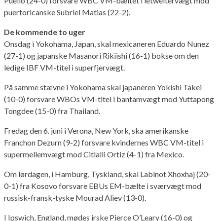
Puello (24-0) forsvare WBC VM-bæltet i letweltervægt mod
puertoricanske Subriel Matias (22-2).
De kommende to uger
Onsdag i Yokohama, Japan, skal mexicaneren Eduardo Nunez
(27-1) og japanske Masanori Rikiishi (16-1) bokse om den
ledige IBF VM-titel i superfjervægt.
På samme stævne i Yokohama skal japaneren Yokishi Takei
(10-0) forsvare WBOs VM-titel i bantamvægt mod Yuttapong
Tongdee (15-0) fra Thailand.
Fredag den 6. juni i Verona, New York, ska amerikanske
Franchon Dezurn (9-2) forsvare kvindernes WBC VM-titel i
supermellemvægt mod Citlalli Ortiz (4-1) fra Mexico.
Om lørdagen, i Hamburg, Tyskland, skal Labinot Xhoxhaj (20-
0-1) fra Kosovo forsvare EBUs EM-bælte i sværvægt mod
russisk-fransk-tyske Mourad Aliev (13-0).
I Ipswich, England, mødes irske Pierce O’Leary (16-0) og