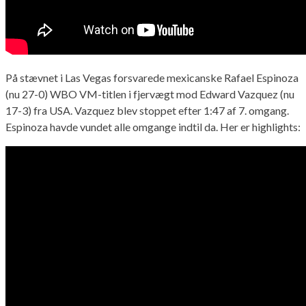
På stævnet i Las Vegas forsvarede mexicanske Rafael Espinoza
(nu 27-0) WBO VM-titlen i fjervægt mod Edward Vazquez (nu
17-3) fra USA. Vazquez blev stoppet efter 1:47 af 7. omgang.
Espinoza havde vundet alle omgange indtil da. Her er highlights: