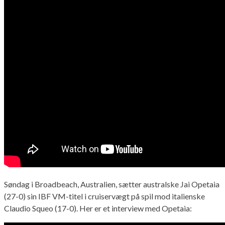
Søndag i Broadbeach, Australien, sætter australske Jai Opetaia
(27-0) sin IBF VM-titel i cruiservægt på spil mod italienske
Claudio Squeo (17-0). Her er et interview med Opetaia: