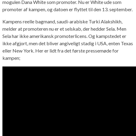
mogulen Dana White som promoter. Nu er White ude som
promoter af kampen, og datoen er flyttet til den 13. september.
Kampens reelle bagmand, saudi-arabiske Turki Alakshikh,
melder at promoteren nu er et selskab, der hedder Sela. Men
Sela har ikke amerikansk promoterlicens. Og kampstedet er
ikke afgjort, men det bliver angiveligt stadig i USA, enten Texas
eller New York. Her er lidt fra det første pressemøde for
kampen;