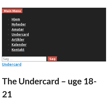
Skip
to
Main Menu
content
Hjem
Nyheder
Amatør
Undercard
Artikler
Kalender
Kontakt
Søg
efter:
Undercard
The Undercard – uge 18-
21