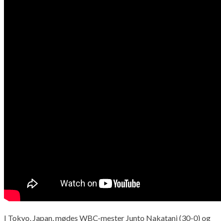
I Tokyo, Japan, mødes WBC-mester Junto Nakatani (30-0) og