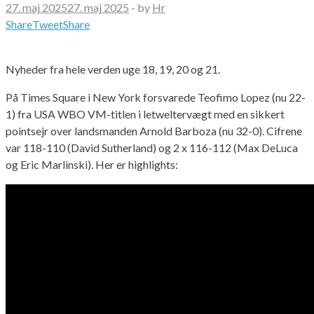
27. maj 2025
27. maj 2025
-
by
Hr
Share
Tweet
Share
Nyheder fra hele verden uge 18, 19, 20 og 21.
På Times Square i New York forsvarede Teofimo Lopez (nu 22-
1) fra USA WBO VM-titlen i letweltervægt med en sikkert
pointsejr over landsmanden Arnold Barboza (nu 32-0). Cifrene
var 118-110 (David Sutherland) og 2 x 116-112 (Max DeLuca
og Eric Marlinski). Her er highlights: