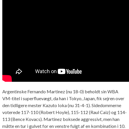
Argentinske Fernando Martinez (nu 18-0) beholdt sin WBA
VM-titel i superfluevægt, da han i Tokyo, Japan, fik sejren over
den tidligere mester Kazuto Ioka (nu 31-4-1). Sidedommerne
voterede 117-110 (Robert Hoyle), 115-112 (Raul Caiz) og 114-
113 (Bence Kovacs). Martinez boksede aggressivt, men han
måtte en tur i gulvet for en venstre fulgt af en kombination i 10.