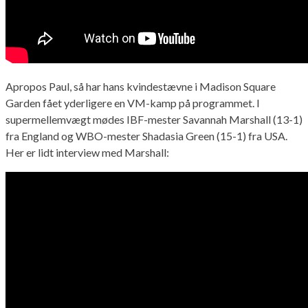
Apropos Paul, så har hans kvindestævne i Madison Square
Garden fået yderligere en VM-kamp på programmet. I
supermellemvægt mødes IBF-mester Savannah Marshall (13-1)
fra England og WBO-mester Shadasia Green (15-1) fra USA.
Her er lidt interview med Marshall: