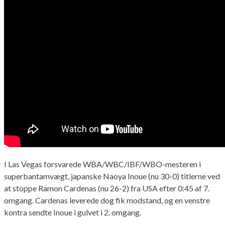
I Las Vegas forsvarede WBA/WBC/IBF/WBO-mesteren i
superbantamvægt, japanske Naoya Inoue (nu 30-0) titlerne ved
at stoppe Ramon Cardenas (nu 26-2) fra USA efter 0:45 af 7.
omgang. Cardenas leverede dog fik modstand, og en venstre
kontra sendte Inoue i gulvet i 2. omgang.