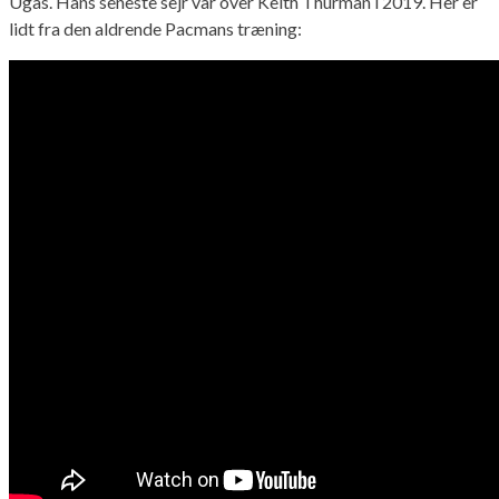
Ugas. Hans seneste sejr var over Keith Thurman i 2019. Her er
lidt fra den aldrende Pacmans træning: