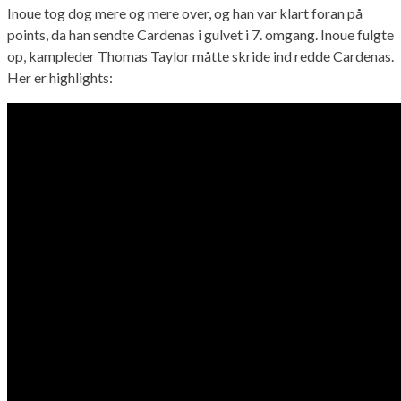
Inoue tog dog mere og mere over, og han var klart foran på
points, da han sendte Cardenas i gulvet i 7. omgang. Inoue fulgte
op, kampleder Thomas Taylor måtte skride ind redde Cardenas.
Her er highlights: