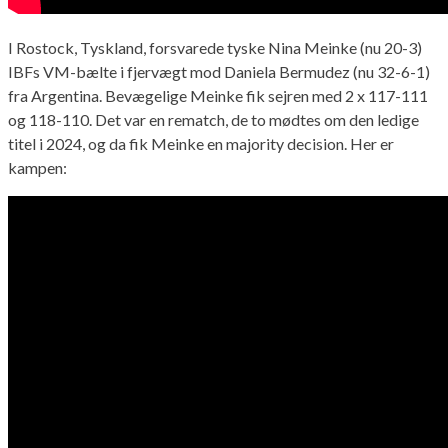
I Rostock, Tyskland, forsvarede tyske Nina Meinke (nu 20-3)
IBFs VM-bælte i fjervægt mod Daniela Bermudez (nu 32-6-1)
fra Argentina. Bevægelige Meinke fik sejren med 2 x 117-111
og 118-110. Det var en rematch, de to mødtes om den ledige
titel i 2024, og da fik Meinke en majority decision. Her er
kampen: