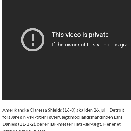
Amerikanske Claressa Shields (16-0) skal den 26. juli i Detroit
forsvare sin VM-titler i sværvægt mod landsmandinden Lani
Daniels (11-2-2), der er IBF-mester i letsværvægt. Her er et
interview med Shields: