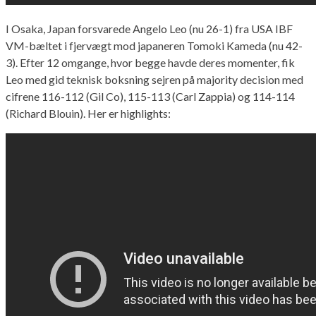
I Osaka, Japan forsvarede Angelo Leo (nu 26-1) fra USA IBF
VM-bæltet i fjervægt mod japaneren Tomoki Kameda (nu 42-
3). Efter 12 omgange, hvor begge havde deres momenter, fik
Leo med gid teknisk boksning sejren på majority decision med
cifrene 116-112 (Gil Co), 115-113 (Carl Zappia) og 114-114
(Richard Blouin). Her er highlights: