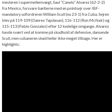
mesteren i supermellemvægt, Saul ”Canelo” Alvarez (62-2-2)
fra Mexico, forsvare bælterne med en pointsejr over IBF-
mandatory udfordreren William Scull (nu 23-1) fra Cuba. Sejren
blev på 119-109 (Danrex Tapdasan), 116-112 (Ron McNair) og
115-113 (Pablo Gonzalez) efter 12 kedelige omgange. Alvarez
havde svært ved at komme på skudhold af defensive, dansende
Scull, men cubaneren skød heller ikke meget tilbage. Her er
highlights: