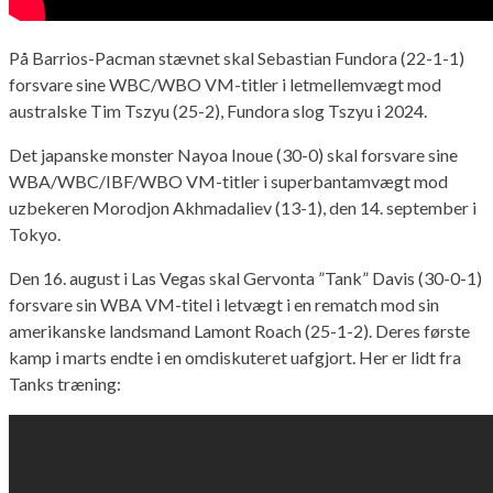
På Barrios-Pacman stævnet skal Sebastian Fundora (22-1-1)
forsvare sine WBC/WBO VM-titler i letmellemvægt mod
australske Tim Tszyu (25-2), Fundora slog Tszyu i 2024.
Det japanske monster Nayoa Inoue (30-0) skal forsvare sine
WBA/WBC/IBF/WBO VM-titler i superbantamvægt mod
uzbekeren Morodjon Akhmadaliev (13-1), den 14. september i
Tokyo.
Den 16. august i Las Vegas skal Gervonta ”Tank” Davis (30-0-1)
forsvare sin WBA VM-titel i letvægt i en rematch mod sin
amerikanske landsmand Lamont Roach (25-1-2). Deres første
kamp i marts endte i en omdiskuteret uafgjort. Her er lidt fra
Tanks træning: