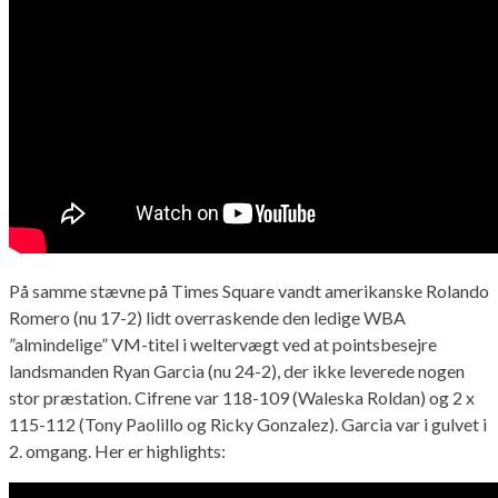
På samme stævne på Times Square vandt amerikanske Rolando
Romero (nu 17-2) lidt overraskende den ledige WBA
”almindelige” VM-titel i weltervægt ved at pointsbesejre
landsmanden Ryan Garcia (nu 24-2), der ikke leverede nogen
stor præstation. Cifrene var 118-109 (Waleska Roldan) og 2 x
115-112 (Tony Paolillo og Ricky Gonzalez). Garcia var i gulvet i
2. omgang. Her er highlights: