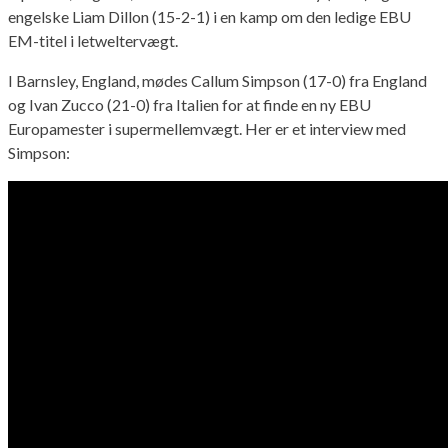
engelske Liam Dillon (15-2-1) i en kamp om den ledige EBU
EM-titel i letweltervægt.
I Barnsley, England, mødes Callum Simpson (17-0) fra England
og Ivan Zucco (21-0) fra Italien for at finde en ny EBU
Europamester i supermellemvægt. Her er et interview med
Simpson: