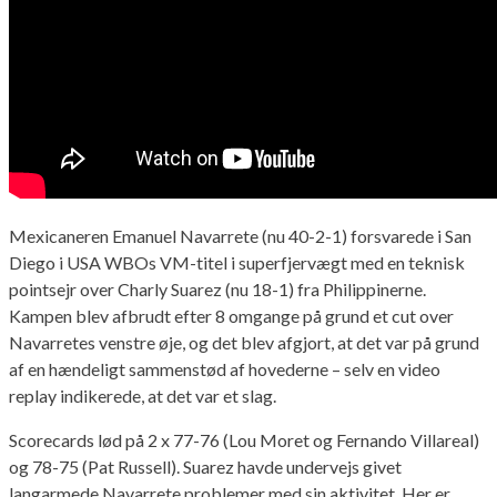
Mexicaneren Emanuel Navarrete (nu 40-2-1) forsvarede i San
Diego i USA WBOs VM-titel i superfjervægt med en teknisk
pointsejr over Charly Suarez (nu 18-1) fra Philippinerne.
Kampen blev afbrudt efter 8 omgange på grund et cut over
Navarretes venstre øje, og det blev afgjort, at det var på grund
af en hændeligt sammenstød af hovederne – selv en video
replay indikerede, at det var et slag.
Scorecards lød på 2 x 77-76 (Lou Moret og Fernando Villareal)
og 78-75 (Pat Russell). Suarez havde undervejs givet
langarmede Navarrete problemer med sin aktivitet. Her er