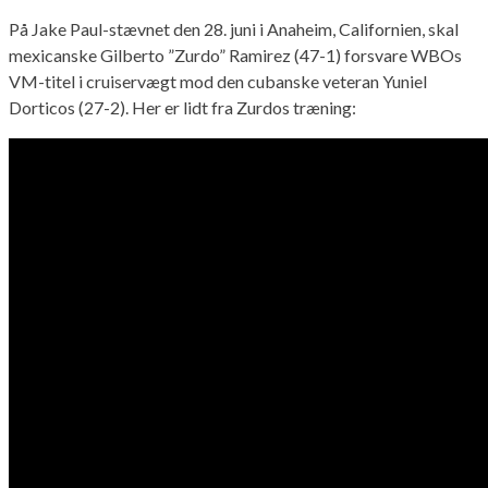
På Jake Paul-stævnet den 28. juni i Anaheim, Californien, skal
mexicanske Gilberto ”Zurdo” Ramirez (47-1) forsvare WBOs
VM-titel i cruiservægt mod den cubanske veteran Yuniel
Dorticos (27-2). Her er lidt fra Zurdos træning: