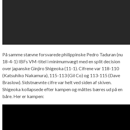
På samme stævne forsvarede philippinske Pedro Taduran (nu
18-4-1) IBFs VM-titel i minimumvægt med en split decision
over japanske Ginjiro Shigeoka (11-1). Cifrene var 118-110
(Katsuhiko Nakamura), 115-113 (Gil Co) og 113-115 (Dave
Braslow). Sidstnævnte cifre var helt ved siden af skiven.
Shigeoka kollapsede efter kampen og måttes bæres ud på en
båre. Her er kampen: