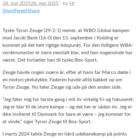
28. maj 2025
28. maj 2025
-
by
Hr
Share
Tweet
Share
Tyske Tyron Zeuge (29-2-1) mener, at WBO Global kampen
mod Jacob Bank (16-0) den 13. september i Kolding er
kommet på det helt rigtige tidspunkt. For den tidligere WBA-
verdensmester er mere mentalt klar, end han nogensinde har
været. Det fortæller han til tyske Box-Sport.
Zeuge havde nogen svære år, efter at hans far Marco døde i
en motorcykelulykke. Faderen havde altid bakket op om
Tyron Zeuge. Nu føler Zeuge sig ude på den anden side.
”Jeg føler mig for første gang i mit liv virkelig fri og fokuseret.
Jeg er klar til de store kampe – og det her er sådan én. Jeg er
ikke inviteret til Danmark for bare at være – jeg kommer for
at vinde,” siger Tyron Zeuge til Box-Sport.
I marts 2024 tabte Zeuge en hård udebanekamp på points