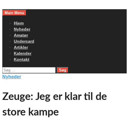
Skip
to
Main Menu
content
Hjem
Nyheder
Amatør
Undercard
Artikler
Kalender
Kontakt
Søg
efter:
Nyheder
Zeuge: Jeg er klar til de
store kampe