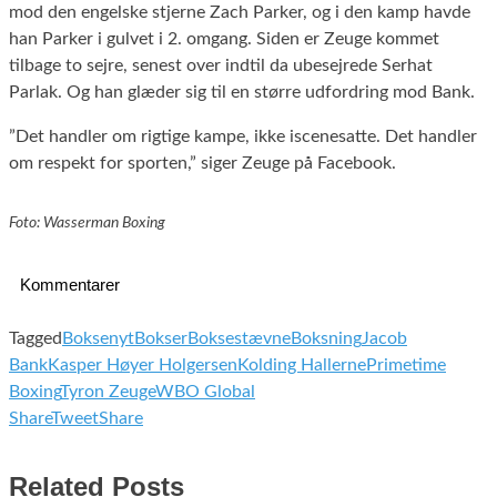
mod den engelske stjerne Zach Parker, og i den kamp havde
han Parker i gulvet i 2. omgang. Siden er Zeuge kommet
tilbage to sejre, senest over indtil da ubesejrede Serhat
Parlak. Og han glæder sig til en større udfordring mod Bank.
”Det handler om rigtige kampe, ikke iscenesatte. Det handler
om respekt for sporten,” siger Zeuge på Facebook.
Foto: Wasserman Boxing
Kommentarer
Tagged
Boksenyt
Bokser
Boksestævne
Boksning
Jacob
Bank
Kasper Høyer Holgersen
Kolding Hallerne
Primetime
Boxing
Tyron Zeuge
WBO Global
Share
Tweet
Share
Related Posts