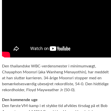
Den thailandske WBC-verdensmester i minimumvægt,
Chayaphon Moonsri (aka Wanheng Menayothin), har meddelt
at han slutter karrieren. 34-årige Moonsri stopper med en
bemærkelsesværdig ubesejret rekordliste, 54-0. Den hidtidige
rekordholder, Floyd Mayweather Jr (50-0).
Den kommende uge
Den første VM-kamp i et stykke tid afvikles tirsdag på et Bob