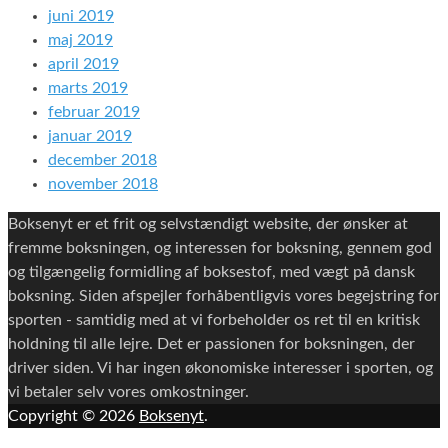
juni 2019
maj 2019
april 2019
marts 2019
februar 2019
januar 2019
december 2018
november 2018
Boksenyt er et frit og selvstændigt website, der ønsker at
fremme boksningen, og interessen for boksning, gennem god
og tilgængelig formidling af boksestof, med vægt på dansk
boksning. Siden afspejler forhåbentligvis vores begejstring for
sporten - samtidig med at vi forbeholder os ret til en kritisk
holdning til alle lejre. Det er passionen for boksningen, der
driver siden. Vi har ingen økonomiske interesser i sporten, og
vi betaler selv vores omkostninger.
Copyright © 2026
Boksenyt
.