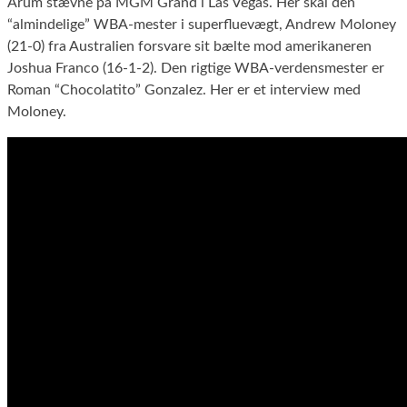
Arum stævne på MGM Grand i Las Vegas. Her skal den
“almindelige” WBA-mester i superfluevægt, Andrew Moloney
(21-0) fra Australien forsvare sit bælte mod amerikaneren
Joshua Franco (16-1-2). Den rigtige WBA-verdensmester er
Roman “Chocolatito” Gonzalez. Her er et interview med
Moloney.