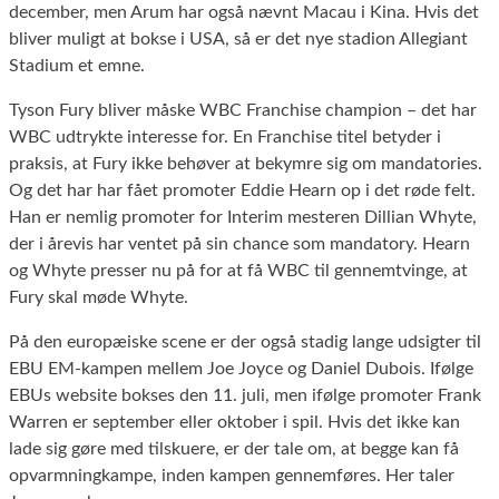
december, men Arum har også nævnt Macau i Kina. Hvis det
bliver muligt at bokse i USA, så er det nye stadion Allegiant
Stadium et emne.
Tyson Fury bliver måske WBC Franchise champion – det har
WBC udtrykte interesse for. En Franchise titel betyder i
praksis, at Fury ikke behøver at bekymre sig om mandatories.
Og det har har fået promoter Eddie Hearn op i det røde felt.
Han er nemlig promoter for Interim mesteren Dillian Whyte,
der i årevis har ventet på sin chance som mandatory. Hearn
og Whyte presser nu på for at få WBC til gennemtvinge, at
Fury skal møde Whyte.
På den europæiske scene er der også stadig lange udsigter til
EBU EM-kampen mellem Joe Joyce og Daniel Dubois. Ifølge
EBUs website bokses den 11. juli, men ifølge promoter Frank
Warren er september eller oktober i spil. Hvis det ikke kan
lade sig gøre med tilskuere, er der tale om, at begge kan få
opvarmningkampe, inden kampen gennemføres. Her taler