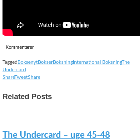
Kommentarer
Tagged
Boksenyt
Bokser
Boksning
International Boksning
The
Undercard
Share
Tweet
Share
Related Posts
The Undercard – uge 45-48