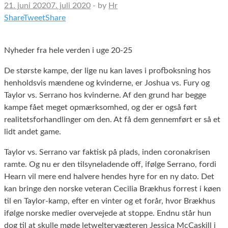
21. juni 2020
7. juli 2020
-
by
Hr
Share
Tweet
Share
Nyheder fra hele verden i uge 20-25
De største kampe, der lige nu kan laves i profboksning hos
henholdsvis mændene og kvinderne, er Joshua vs. Fury og
Taylor vs. Serrano hos kvinderne. Af den grund har begge
kampe fået meget opmærksomhed, og der er også ført
realitetsforhandlinger om den. At få dem gennemført er så et
lidt andet game.
Taylor vs. Serrano var faktisk på plads, inden coronakrisen
ramte. Og nu er den tilsyneladende off, ifølge Serrano, fordi
Hearn vil mere end halvere hendes hyre for en ny dato. Det
kan bringe den norske veteran Cecilia Brækhus forrest i køen
til en Taylor-kamp, efter en vinter og et forår, hvor Brækhus
ifølge norske medier overvejede at stoppe. Endnu står hun
dog til at skulle møde letweltervægteren Jessica McCaskill i