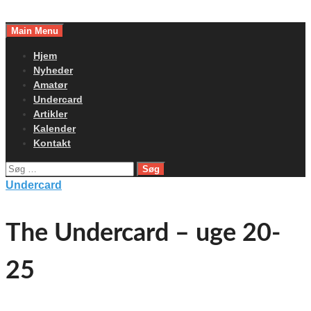
Skip
to
Main Menu
content
Hjem
Nyheder
Amatør
Undercard
Artikler
Kalender
Kontakt
Søg
efter:
Undercard
The Undercard – uge 20-
25