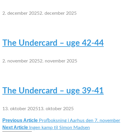
2. december 2025
2. december 2025
The Undercard – uge 42-44
2. november 2025
2. november 2025
The Undercard – uge 39-41
13. oktober 2025
13. oktober 2025
Previous Article
Profboksning i Aarhus den 7. november
Indlægsnavigation
Next Article
Ingen kamp til Simon Madsen