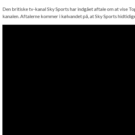
Den britiske tv-kanal Sky Sports har indgået aftale om at vise T
kanalen. Aftalerne kommer i kølvandet på, at Sky Sports hidtidi