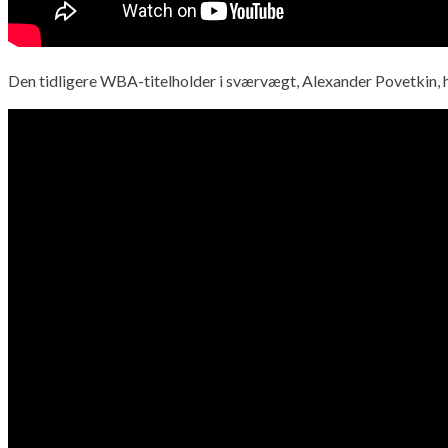
Den tidligere WBA-titelholder i sværvægt, Alexander Povetkin, har 