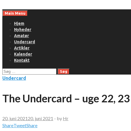
Skip
to
Main Menu
content
Hjem
Nyheder
Amatør
Undercard
Artikler
Kalender
Kontakt
Søg
efter:
Undercard
The Undercard – uge 22, 23
20. juni 2021
20. juni 2021
-
by
Hr
Share
Tweet
Share