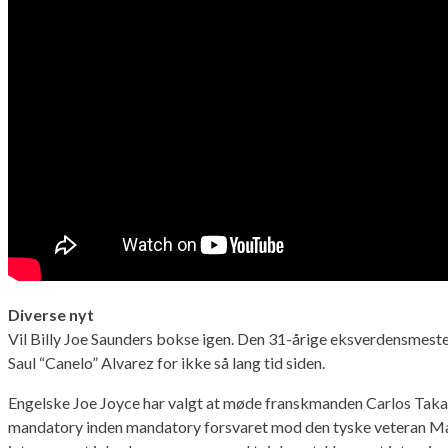
Diverse nyt
Vil Billy Joe Saunders bokse igen. Den 31-årige eksverdensmester
Saul “Canelo” Alvarez for ikke så lang tid siden.
Engelske Joe Joyce har valgt at møde franskmanden Carlos Takam i
mandatory inden mandatory forsvaret mod den tyske veteran Marc