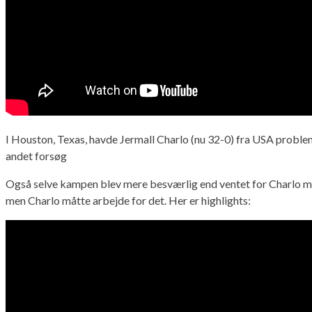
I Houston, Texas, havde Jermall Charlo (nu 32-0) fra USA probl
andet forsøg
Også selve kampen blev mere besværlig end ventet for Charlo m
men Charlo måtte arbejde for det. Her er highlights: