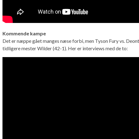
Kommende kampe
Det er næppe gået manges næse forbi, men Tyson Fury vs. Deontay 
tidligere mester Wilder (42-1). Her er interviews med de to: