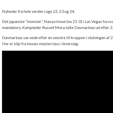
Nyheder fra hele verden i uge 22, 23 og 24.
Det japanske “monster”, Naoya Inoue (nu 21-0) i Las Vegas for
mandatory. Kampleder Russell Mora talte Dasmarinas ud efter 2:
Dasmarinas var nede efter en venstre til kroppen i slutningen af 
Her er klip fra Inoues masterclass i leverslag: