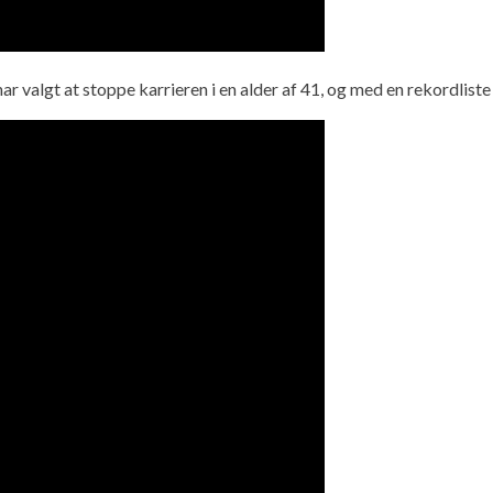
valgt at stoppe karrieren i en alder af 41, og med en rekordliste på