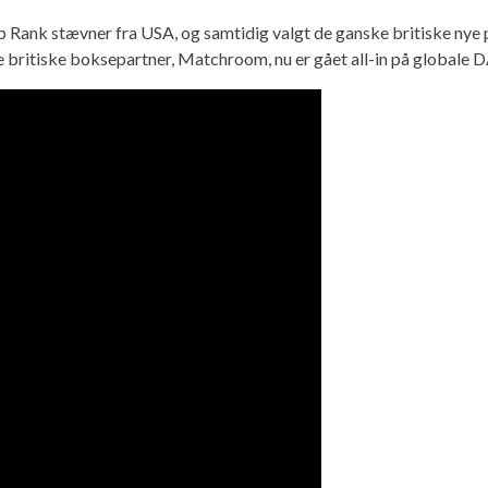
op Rank stævner fra USA, og samtidig valgt de ganske britiske nye
ge britiske boksepartner, Matchroom, nu er gået all-in på globale