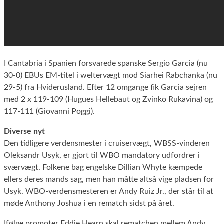
I Cantabria i Spanien forsvarede spanske Sergio Garcia (nu
30-0) EBUs EM-titel i weltervægt mod Siarhei Rabchanka (nu
29-5) fra Hviderusland. Efter 12 omgange fik Garcia sejren
med 2 x 119-109 (Hugues Hellebaut og Zvinko Rukavina) og
117-111 (Giovanni Poggi).
Diverse nyt
Den tidligere verdensmester i cruiservægt, WBSS-vinderen
Oleksandr Usyk, er gjort til WBO mandatory udfordrer i
sværvægt. Folkene bag engelske Dillian Whyte kæmpede
ellers deres mands sag, men han måtte altså vige pladsen for
Usyk. WBO-verdensmesteren er Andy Ruiz Jr., der står til at
møde Anthony Joshua i en rematch sidst på året.
Ifølge promoter Eddie Hearn skal rematchen mellem Andy