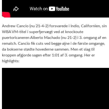
Andrew Cancio (nu 21-4-2) forsvarede i Indio, Californien, sin
WBA VM-titel i superfjervægt ved at knockoute
puertoricaneren Alberto Machado (nu 21-2) i 3. omgang af en
rematch. Cancio fik cuts ved begge øjne i de første omgange,
da bokserne stødte hovederne sammen. Men et slag til
kroppen afgjorde sagen efter 1:01 af 3. omgang. Her er
highlights: