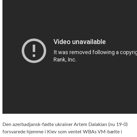
Den azerbadjansk-fødte ukrainer Artem Dalakian (nu 19-0)
forsvarede hjemme i Kiev som ventet WBAs VM-bælte i