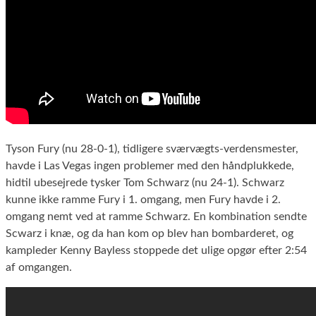
Tyson Fury (nu 28-0-1), tidligere sværvægts-verdensmester,
havde i Las Vegas ingen problemer med den håndplukkede,
hidtil ubesejrede tysker Tom Schwarz (nu 24-1). Schwarz
kunne ikke ramme Fury i 1. omgang, men Fury havde i 2.
omgang nemt ved at ramme Schwarz. En kombination sendte
Scwarz i knæ, og da han kom op blev han bombarderet, og
kampleder Kenny Bayless stoppede det ulige opgør efter 2:54
af omgangen.