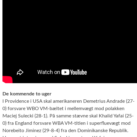
De kommende to uger
I Providence i USA skal amerikaneren Demetrius Andrade (27-
0) forsvare WBO VM-bæltet i mellemvægt mod polakken
Maciej Sulecki (28-1). På samme stævne skal Khalid Yafai (25-
0) fra England forsvare WBA VM-titlen i superfluevægt mod
Norebeito Jiminez (29-8-4) fra den Dominikanske Republik.