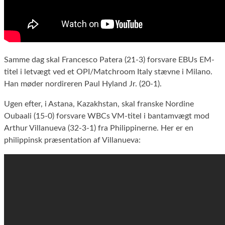
Samme dag skal Francesco Patera (21-3) forsvare EBUs EM-
titel i letvægt ved et OPI/Matchroom Italy stævne i Milano.
Han møder nordireren Paul Hyland Jr. (20-1).
Ugen efter, i Astana, Kazakhstan, skal franske Nordine
Oubaali (15-0) forsvare WBCs VM-titel i bantamvægt mod
Arthur Villanueva (32-3-1) fra Philippinerne. Her er en
philippinsk præsentation af Villanueva: