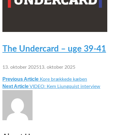
The Undercard – uge 39-41
13. oktober 2025
13. oktober 2025
Previous Article
Kore brækkede kæben
Indlægsnavigation
Next Article
VIDEO: Kem Ljungquist interview