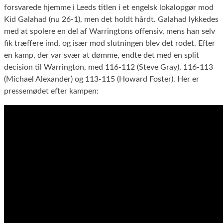
forsvarede hjemme i Leeds titlen i et engelsk lokalopgør mod
Kid Galahad (nu 26-1), men det holdt hårdt. Galahad lykkedes
med at spolere en del af Warringtons offensiv, mens han selv
fik træffere imd, og især mod slutningen blev det rodet. Efter
en kamp, der var svær at dømme, endte det med en split
decision til Warrington, med 116-112 (Steve Gray), 116-113
(Michael Alexander) og 113-115 (Howard Foster). Her er
pressemødet efter kampen: