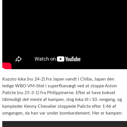
Kazuto Ioka (nu 24-2) fra Japan vandt i Chiba, Japan den
ledige WBO VM-titel i superfluevægt ved at stoppe Aston
Palicte (nu 25-3-1) fra Philippinerne. Efter at have bokset
tålmodigt det meste af kampen, slog Ioka til i 10. omgang, og
kampleder Kenny Chevalier stoppede Palicte efter 1:46 af
omgangen, da han var under bombardement. Her er kampen: