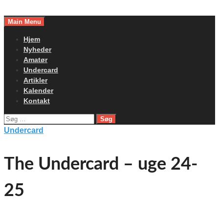
Skip
to
Main Menu
content
Hjem
Nyheder
Amatør
Undercard
Artikler
Kalender
Kontakt
Søg
efter:
Undercard
The Undercard – uge 24-
25