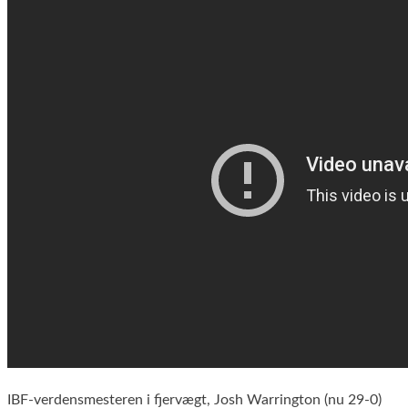
IBF-verdensmesteren i fjervægt, Josh Warrington (nu 29-0)