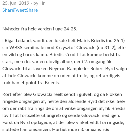
25. juni 2019
-
by
Hr
Share
Tweet
Share
Nyheder fra hele verden i uge 24-25.
I Riga, Letland, vandt den lokale helt Mairis Briedis (nu 26-1)
sin WBSS semifinale mod Krzysztof Glowacki (nu 31-2), efter
en vild og barok kamp. Briedis så ud til at komme bedst fra
start, men det var en ulovlig albue, der i 2. omgang fik
Glowacki til at lave en Neymar. Kampleder Robert Byrd valgte
at lade Glowacki komme op uden at tælle, og retfærdigvis
trak han et point fra Briedis.
Kort efter blev Glowacki reelt sendt i gulvet, og da klokken
ringede omgangen af, hørte den aldrende Byrd det ikke. Selv
om der råbt fra ringside om at vinke omgangen af, fik Briedis
lov til at fortsætte sit angreb og sende Glowacki ned igen.
Først da Byrd opdagede, at der blev vinket vildt fra ringside,
sluttede han omgangen. Hurtigt inde i 3. omgang røg