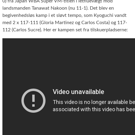
0) fra Japan WBA Super VM-titlen i letfluevægt mod
landsmanden Tanawat Nakoon (nu 11-1). Det blev en
begivenhedsløs kamp i et sløvt tempo, som Kyoguchi vandt
med 2 x 117-111 (Gloria Martinez og Carlos Costa) og 117-
112 (Carlos Sucre). Her er kampen set fra tilskuerpladserne: