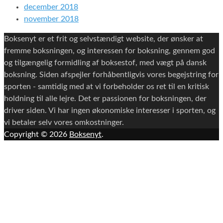
december 2018
november 2018
Boksenyt er et frit og selvstændigt website, der ønsker at
fremme boksningen, og interessen for boksning, gennem god
og tilgængelig formidling af boksestof, med vægt på dansk
boksning. Siden afspejler forhåbentligvis vores begejstring for
sporten - samtidig med at vi forbeholder os ret til en kritisk
holdning til alle lejre. Det er passionen for boksningen, der
driver siden. Vi har ingen økonomiske interesser i sporten, og
vi betaler selv vores omkostninger.
Copyright © 2026
Boksenyt
.