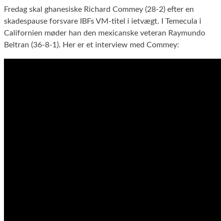
Fredag skal ghanesiske Richard Commey (28-2) efter en
skadespause forsvare IBFs VM-titel i ietvægt. I Temecula i
Californien møder han den mexicanske veteran Raymundo
Beltran (36-8-1). Her er et interview med Commey: