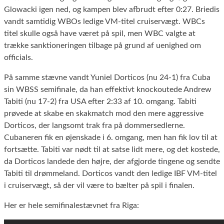
Glowacki igen ned, og kampen blev afbrudt efter 0:27. Briedis
vandt samtidig WBOs ledige VM-titel cruiservægt. WBCs
titel skulle også have været på spil, men WBC valgte at
trække sanktioneringen tilbage på grund af uenighed om
officials.
På samme stævne vandt Yuniel Dorticos (nu 24-1) fra Cuba
sin WBSS semifinale, da han effektivt knockoutede Andrew
Tabiti (nu 17-2) fra USA efter 2:33 af 10. omgang. Tabiti
prøvede at skabe en skakmatch mod den mere aggressive
Dorticos, der langsomt trak fra på dommersedlerne.
Cubaneren fik en øjenskade i 6. omgang, men han fik lov til at
fortsætte. Tabiti var nødt til at satse lidt mere, og det kostede,
da Dorticos landede den højre, der afgjorde tingene og sendte
Tabiti til drømmeland. Dorticos vandt den ledige IBF VM-titel
i cruiservægt, så der vil være to bælter på spil i finalen.
Her er hele semifinalestævnet fra Riga: