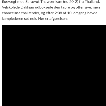
fluevægt mod Sarawut Thawornkam (nu 20-2) fra Thailand.
Velskolede Dalikian udboksede den tapre og offensive, men
chanceløse thailænder, og efter 2:08 af 10. omgang havde
kamplederen set nok. Her er afgørelsen: