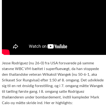
Jesse Rodriguez (nu 26-0) fra USA forsvarede på samme
stævne WBC VM-bæltet i superfluevægt, da han stoppede
den thailandske veteran Wikaksil Wangek (nu 50-6-1, aka
Srikaset Sor Rungvisai) efter 1:50 af 8. omgang. Det udviklede
sig til en ret énsidig forestilling, og i 7. omgang måtte Wangek
til tælling første gang. I 8. omgang satte Rodriguez
thailænderen under bombardement, indtil kampleder Mark
Calo-oy måtte skride ind. Her er highlights: