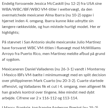
Endelig forsvarede Jessica McCaskill (nu 12-2) fra USA sine
WBA/WBC/IBF/WBO VM-titler i weltervægt, da den
overmatchede mexicaner Alma Ibarra (nu 10-2) opgav i
hjørnet inden 4. omgang. Ibarra kunne ikke udnytte sin
længere rækkevidde, og hun mistede hurtigt modet. Her er
highlights;
På stævnet i San Antonio skulle mexicanske Julio Martinez
have forsvaret WBC VM-titlen i fluevægt mod McWilliams
Arroyo fra Puerto Rico, men Martinez meldte afbud på grund
af sygdom.
Mexicaneren Daniel Valladeres (nu 26-3-1) vandt i Monterrey
i Mexico IBFs VM-bælte i minimumvægt med en split decision
over philippineren Mark Cuarto (nu 20-3-2). Cuarte startede
offensivt, og Valladares fik et cut i 4. omgang, men alligevel fik
han gradvis kontrol over tingene, ikke mindst med dybt
arbejde. Cifrene var 2 x 116-112 og 113-114.
I Massy, Frankrig, tog franske Anderson Prestot (nu 25-2)