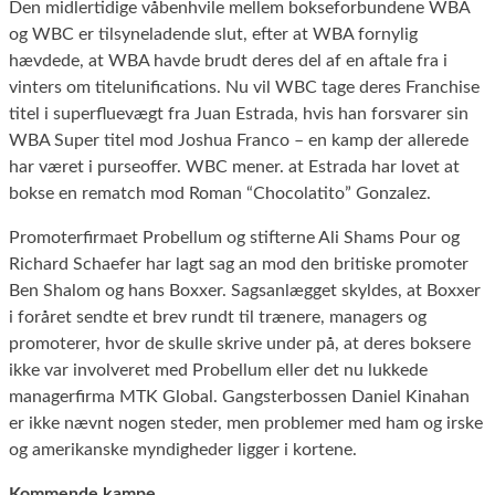
Den midlertidige våbenhvile mellem bokseforbundene WBA
og WBC er tilsyneladende slut, efter at WBA fornylig
hævdede, at WBA havde brudt deres del af en aftale fra i
vinters om titelunifications. Nu vil WBC tage deres Franchise
titel i superfluevægt fra Juan Estrada, hvis han forsvarer sin
WBA Super titel mod Joshua Franco – en kamp der allerede
har været i purseoffer. WBC mener. at Estrada har lovet at
bokse en rematch mod Roman “Chocolatito” Gonzalez.
Promoterfirmaet Probellum og stifterne Ali Shams Pour og
Richard Schaefer har lagt sag an mod den britiske promoter
Ben Shalom og hans Boxxer. Sagsanlægget skyldes, at Boxxer
i foråret sendte et brev rundt til trænere, managers og
promoterer, hvor de skulle skrive under på, at deres boksere
ikke var involveret med Probellum eller det nu lukkede
managerfirma MTK Global. Gangsterbossen Daniel Kinahan
er ikke nævnt nogen steder, men problemer med ham og irske
og amerikanske myndigheder ligger i kortene.
Kommende kampe