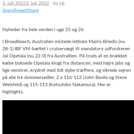
3. juli 2022
3. juli 2022
-
by
Hr
Share
Tweet
Share
Nyheder fra hele verden i uge 25 og 26.
I Broadbeach, Australien mistede lettiske Mairis Briedis (nu
28-1) IBF VM-bæltet i cruiservægt til mandatory udfordreren
Jai Opetaia (nu 22-0) fra Australlien. På trods af en brækket
kæbe boksede Opetaia klogt fra distancen, med højre jabs og
lige venstrer, krydret med lidt dybe træffere, og sikrede sejren
på alle tre dommersedler, 2 x 116-112 (John Basile og Steve
Weisfeld) og 115-113 (Katsuhiko Nakamura). Her er
highlights.