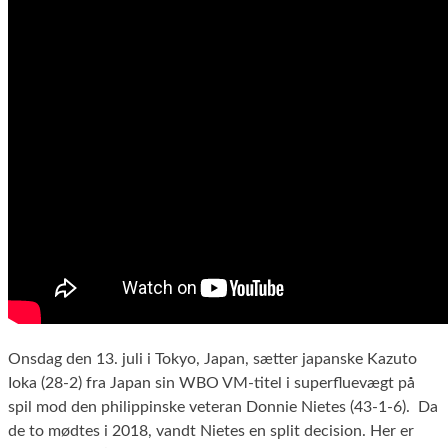
Onsdag den 13. juli i Tokyo, Japan, sætter japanske Kazuto
Ioka (28-2) fra Japan sin WBO VM-titel i superfluevægt på
spil mod den philippinske veteran Donnie Nietes (43-1-6). Da
de to mødtes i 2018, vandt Nietes en split decision. Her er