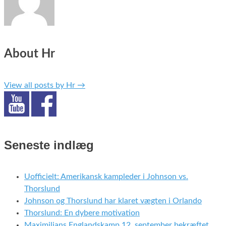
About Hr
View all posts by Hr
→
Seneste indlæg
Uofficielt: Amerikansk kampleder i Johnson vs.
Thorslund
Johnson og Thorslund har klaret vægten i Orlando
Thorslund: En dybere motivation
Maximilians Englandskamp 12. september bekræftet