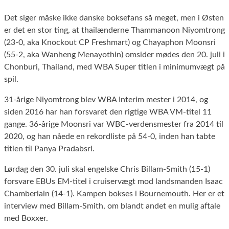
Det siger måske ikke danske boksefans så meget, men i Østen
er det en stor ting, at thailænderne Thammanoon Niyomtrong
(23-0, aka Knockout CP Freshmart) og Chayaphon Moonsri
(55-2, aka Wanheng Menayothin) omsider mødes den 20. juli i
Chonburi, Thailand, med WBA Super titlen i minimumvægt på
spil.
31-årige Niyomtrong blev WBA Interim mester i 2014, og
siden 2016 har han forsvaret den rigtige WBA VM-titel 11
gange. 36-årige Moonsri var WBC-verdensmester fra 2014 til
2020, og han nåede en rekordliste på 54-0, inden han tabte
titlen til Panya Pradabsri.
Lørdag den 30. juli skal engelske Chris Billam-Smith (15-1)
forsvare EBUs EM-titel i cruiservægt mod landsmanden Isaac
Chamberlain (14-1). Kampen bokses i Bournemouth. Her er et
interview med Billam-Smith, om blandt andet en mulig aftale
med Boxxer.