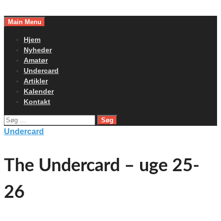
Skip
to
Main Menu
content
Hjem
Nyheder
Amatør
Undercard
Artikler
Kalender
Kontakt
Søg
efter:
Undercard
The Undercard – uge 25-
26