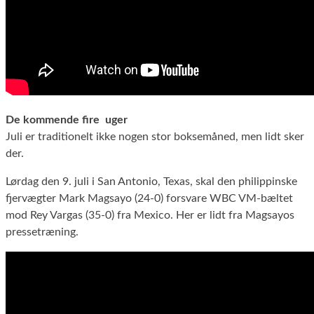
De kommende fire uger
Juli er traditionelt ikke nogen stor boksemåned, men lidt sker
der.
Lørdag den 9. juli i San Antonio, Texas, skal den philippinske
fjervægter Mark Magsayo (24-0) forsvare WBC VM-bæltet
mod Rey Vargas (35-0) fra Mexico. Her er lidt fra Magsayos
pressetræning.