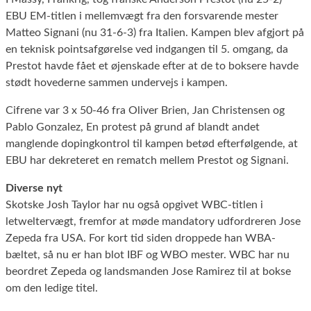
EBU EM-titlen i mellemvægt fra den forsvarende mester
Matteo Signani (nu 31-6-3) fra Italien. Kampen blev afgjort på
en teknisk pointsafgørelse ved indgangen til 5. omgang, da
Prestot havde fået et øjenskade efter at de to boksere havde
stødt hovederne sammen undervejs i kampen.
Cifrene var 3 x 50-46 fra Oliver Brien, Jan Christensen og
Pablo Gonzalez, En protest på grund af blandt andet
manglende dopingkontrol til kampen betød efterfølgende, at
EBU har dekreteret en rematch mellem Prestot og Signani.
Diverse nyt
Skotske Josh Taylor har nu også opgivet WBC-titlen i
letweltervægt, fremfor at møde mandatory udfordreren Jose
Zepeda fra USA. For kort tid siden droppede han WBA-
bæltet, så nu er han blot IBF og WBO mester. WBC har nu
beordret Zepeda og landsmanden Jose Ramirez til at bokse
om den ledige titel.