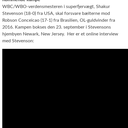
WBC/WBO-verdensmesteren i superfjervægt, Shakur
Stevenson (18-0) fra USA, skal forsvare bælterne mod
Robson Conceicao (17-1) fra Brasilien, OL-guldvinder fra
2016. Kampen bokses den 23. september i Stevensons
hjembyen Newark, New Jersey. Her er et online interview
med Stevenson: