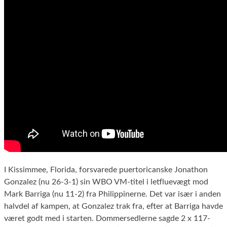
I Kissimmee, Florida, forsvarede puertoricanske Jonathon
Gonzalez (nu 26-3-1) sin WBO VM-titel i letfluevægt mod
Mark Barriga (nu 11-2) fra Philippinerne. Det var især i anden
halvdel af kampen, at Gonzalez trak fra, efter at Barriga havde
været godt med i starten. Dommersedlerne sagde 2 x 117-