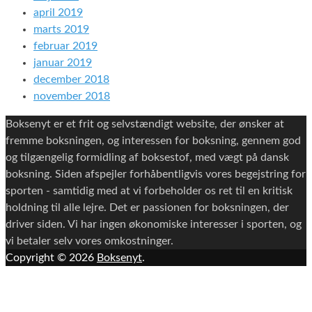
april 2019
marts 2019
februar 2019
januar 2019
december 2018
november 2018
Boksenyt er et frit og selvstændigt website, der ønsker at
fremme boksningen, og interessen for boksning, gennem god
og tilgængelig formidling af boksestof, med vægt på dansk
boksning. Siden afspejler forhåbentligvis vores begejstring for
sporten - samtidig med at vi forbeholder os ret til en kritisk
holdning til alle lejre. Det er passionen for boksningen, der
driver siden. Vi har ingen økonomiske interesser i sporten, og
vi betaler selv vores omkostninger.
Copyright © 2026
Boksenyt
.