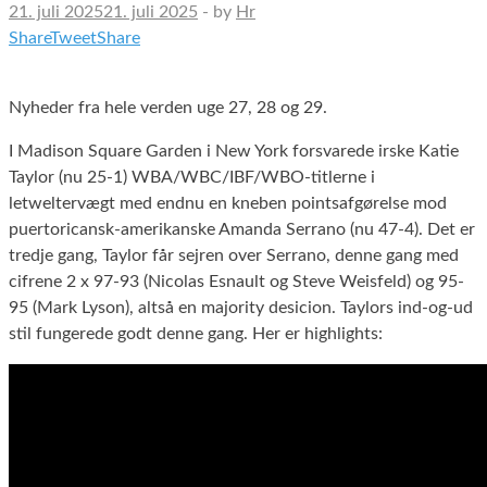
21. juli 2025
21. juli 2025
-
by
Hr
Share
Tweet
Share
Nyheder fra hele verden uge 27, 28 og 29.
I Madison Square Garden i New York forsvarede irske Katie
Taylor (nu 25-1) WBA/WBC/IBF/WBO-titlerne i
letweltervægt med endnu en kneben pointsafgørelse mod
puertoricansk-amerikanske Amanda Serrano (nu 47-4). Det er
tredje gang, Taylor får sejren over Serrano, denne gang med
cifrene 2 x 97-93 (Nicolas Esnault og Steve Weisfeld) og 95-
95 (Mark Lyson), altså en majority desicion. Taylors ind-og-ud
stil fungerede godt denne gang. Her er highlights: