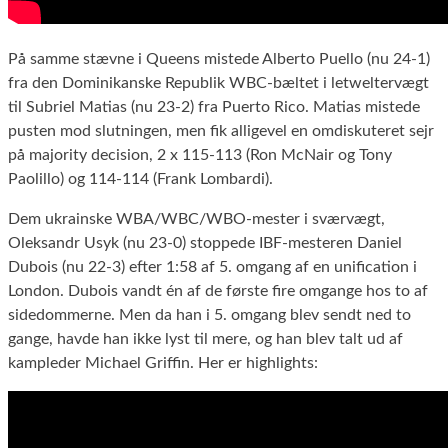
På samme stævne i Queens mistede Alberto Puello (nu 24-1)
fra den Dominikanske Republik WBC-bæltet i letweltervægt
til Subriel Matias (nu 23-2) fra Puerto Rico. Matias mistede
pusten mod slutningen, men fik alligevel en omdiskuteret sejr
på majority decision, 2 x 115-113 (Ron McNair og Tony
Paolillo) og 114-114 (Frank Lombardi).
Dem ukrainske WBA/WBC/WBO-mester i sværvægt,
Oleksandr Usyk (nu 23-0) stoppede IBF-mesteren Daniel
Dubois (nu 22-3) efter 1:58 af 5. omgang af en unification i
London. Dubois vandt én af de første fire omgange hos to af
sidedommerne. Men da han i 5. omgang blev sendt ned to
gange, havde han ikke lyst til mere, og han blev talt ud af
kampleder Michael Griffin. Her er highlights: