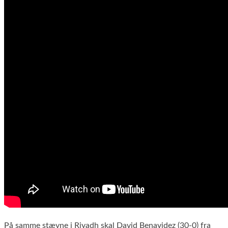
På samme stævne i Riyadh skal David Benavidez (30-0) fra