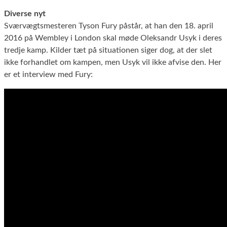
Diverse nyt
Sværvægtsmesteren Tyson Fury påstår, at han den 18. april
2016 på Wembley i London skal møde Oleksandr Usyk i deres
tredje kamp. Kilder tæt på situationen siger dog, at der slet
ikke forhandlet om kampen, men Usyk vil ikke afvise den. Her
er et interview med Fury: