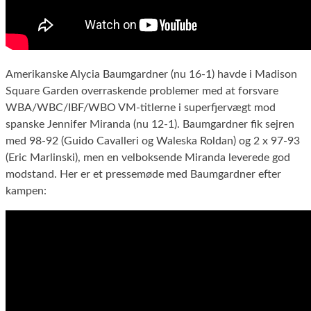
Amerikanske Alycia Baumgardner (nu 16-1) havde i Madison
Square Garden overraskende problemer med at forsvare
WBA/WBC/IBF/WBO VM-titlerne i superfjervægt mod
spanske Jennifer Miranda (nu 12-1). Baumgardner fik sejren
med 98-92 (Guido Cavalleri og Waleska Roldan) og 2 x 97-93
(Eric Marlinski), men en velboksende Miranda leverede god
modstand. Her er et pressemøde med Baumgardner efter
kampen: