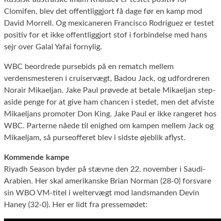
Clomifen, blev det offentliggjort få dage før en kamp mod
David Morrell. Og mexicaneren Francisco Rodriguez er testet
positiv for et ikke offentliggjort stof i forbindelse med hans
sejr over Galal Yafai fornylig.
WBC beordrede pursebids på en rematch mellem
verdensmesteren i cruiservægt, Badou Jack, og udfordreren
Norair Mikaeljan. Jake Paul prøvede at betale Mikaeljan step-
aside penge for at give ham chancen i stedet, men det afviste
Mikaeljans promoter Don King. Jake Paul er ikke rangeret hos
WBC. Parterne nåede til enighed om kampen mellem Jack og
Mikaeljam, så purseofferet blev i sidste øjeblik aflyst.
Kommende kampe
Riyadh Season byder på stævne den 22. november i Saudi-
Arabien. Her skal amerikanske Brian Norman (28-0) forsvare
sin WBO VM-titel i weltervægt mod landsmanden Devin
Haney (32-0). Her er lidt fra pressemødet: