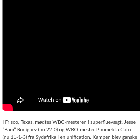
I Frisco, Texas, mødtes WBC-mesteren i superfluevægt, Jesse
”Bam” Rodiguez (nu 22-0) og WBO-mester Phumelela Cafu
(nu 11-1-3) fra Sydafrika i en unification. Kampen blev ganske