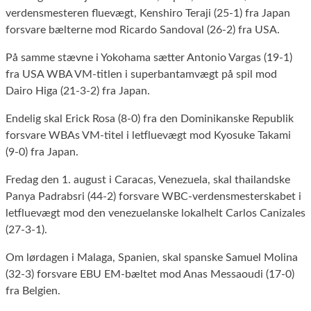
verdensmesteren fluevægt, Kenshiro Teraji (25-1) fra Japan
forsvare bælterne mod Ricardo Sandoval (26-2) fra USA.
På samme stævne i Yokohama sætter Antonio Vargas (19-1)
fra USA WBA VM-titlen i superbantamvægt på spil mod
Dairo Higa (21-3-2) fra Japan.
Endelig skal Erick Rosa (8-0) fra den Dominikanske Republik
forsvare WBAs VM-titel i letfluevægt mod Kyosuke Takami
(9-0) fra Japan.
Fredag den 1. august i Caracas, Venezuela, skal thailandske
Panya Padrabsri (44-2) forsvare WBC-verdensmesterskabet i
letfluevægt mod den venezuelanske lokalhelt Carlos Canizales
(27-3-1).
Om lørdagen i Malaga, Spanien, skal spanske Samuel Molina
(32-3) forsvare EBU EM-bæltet mod Anas Messaoudi (17-0)
fra Belgien.