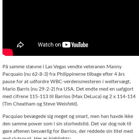
På samme stævne i Las Vegas vendte veteranen Manny
Pacquaio (nu 62-8-3) fra Philippinerne tilbage efter 4 års
pause for at udfordre WBC-verdensmesteren i weltervægt,
Mario Barris (nu 29-2-2) fra USA. Det endte med en uafgjort
med cifrene 115-113 til Barrios (Max DeLuca) og 2 x 114-114
(Tim Cheatham og Steve Weisfeld).
Pacquiao bevægede sig meget og smart, men han havde ikke
den samme power som i sin storhedstid. Det var dog nok til
gøre aftenen besværlig for Barrios, der reddede sin titel med
god slutspurt. Her er highlights: