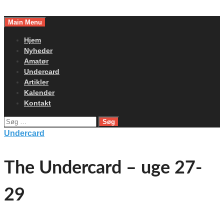
Skip
to
Main Menu
content
Hjem
Nyheder
Amatør
Undercard
Artikler
Kalender
Kontakt
Søg
efter:
Undercard
The Undercard – uge 27-
29