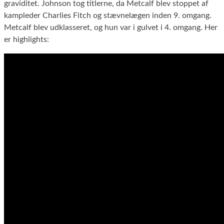
graviditet. Johnson tog titlerne, da Metcalf blev stoppet af
kampleder Charlies Fitch og stævnelægen inden 9. omgang.
Metcalf blev udklasseret, og hun var i gulvet i 4. omgang. Her
er highlights: