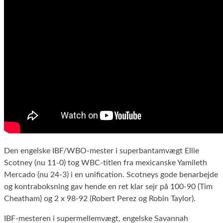
Den engelske IBF/WBO-mester i superbantamvægt Ellie
Scotney (nu 11-0) tog WBC-titlen fra mexicanske Yamileth
Mercado (nu 24-3) i en unification. Scotneys gode benarbejde
og kontraboksning gav hende en ret klar sejr på 100-90 (Tim
Cheatham) og 2 x 98-92 (Robert Perez og Robin Taylor).
IBF-mesteren i supermellemvægt, engelske Savannah