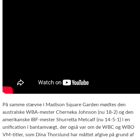
På samme stævne i Madison Square Garden mødtes den
australske WBA-mester Cherneka Johnson (nu 18-2) og den
amerikanske IBF-mester Shurretta Metcalf (nu 14-5-1) i en
unification i bantamvægt, der også var om de WBC og WBO
VM-titler, som Dina Thorslund har måttet afgive på grund af