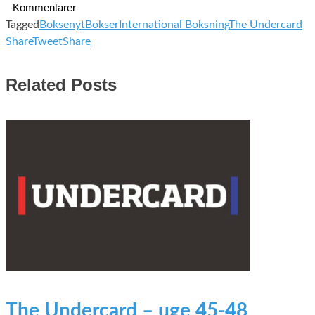
Kommentarer
Tagged
Boksenyt
Bokser
International Boksning
The Undercard
Share
Tweet
Share
Related Posts
The Undercard – uge 45-48