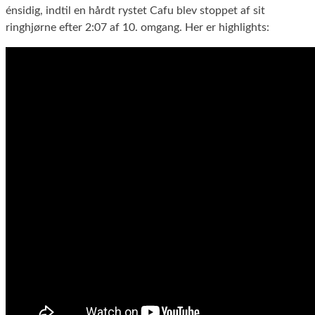
énsidig, indtil en hårdt rystet Cafu blev stoppet af sit
ringhjørne efter 2:07 af 10. omgang. Her er highlights: