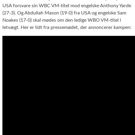
USA forsvare sin WBC VM-titel mod engelske Anthony Yarde
(27-3). Og Abdullah Mason (19-0) fra USA og engelske Sam
Noakes (17-0) skal mødes om den ledige WBO VM-titel i
letvægt. Her er lidt fra pressemødet, der annoncerer kampen: