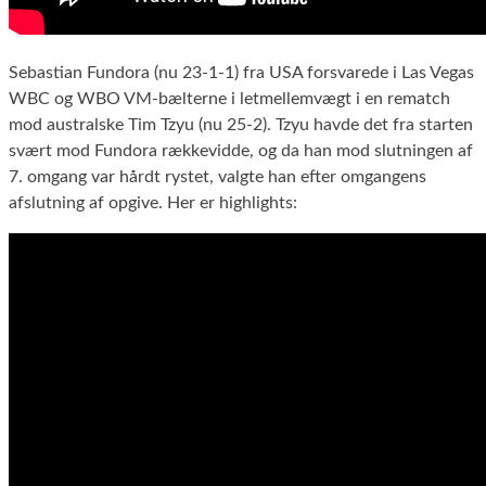
Sebastian Fundora (nu 23-1-1) fra USA forsvarede i Las Vegas
WBC og WBO VM-bælterne i letmellemvægt i en rematch
mod australske Tim Tzyu (nu 25-2). Tzyu havde det fra starten
svært mod Fundora rækkevidde, og da han mod slutningen af
7. omgang var hårdt rystet, valgte han efter omgangens
afslutning af opgive. Her er highlights: