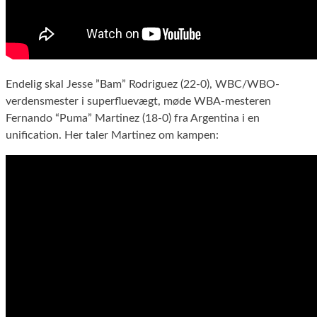
Endelig skal Jesse ”Bam” Rodriguez (22-0), WBC/WBO-
verdensmester i superfluevægt, møde WBA-mesteren
Fernando “Puma” Martinez (18-0) fra Argentina i en
unification. Her taler Martinez om kampen: