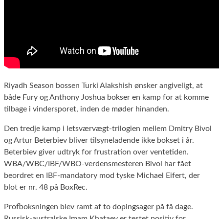
Riyadh Season bossen Turki Alakshish ønsker angiveligt, at
både Fury og Anthony Joshua bokser en kamp for at komme
tilbage i vindersporet, inden de møder hinanden.
Den tredje kamp i letsværvægt-trilogien mellem Dmitry Bivol
og Artur Beterbiev bliver tilsyneladende ikke bokset i år.
Beterbiev giver udtryk for frustration over ventetiden.
WBA/WBC/IBF/WBO-verdensmesteren Bivol har fået
beordret en IBF-mandatory mod tyske Michael Eifert, der
blot er nr. 48 på BoxRec.
Profboksningen blev ramt af to dopingsager på få dage.
Russisk-australske Imam Khataev er testet positiv for