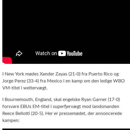
I New York mødes Xander Zayas (21-0) fra Puerto Rico og
Jorge Perez (33-4) fra Mexico i en kamp om den ledige WBO
VM-titel i weltervægt.
I Bournemouth, England, skal engelske Ryan Garner (17-0)
forsvare EBUs EM-titel i superfjervægt mod landsmanden
Reece Bellotti (20-5). Her er pressemødet, der annoncerede
kampen: