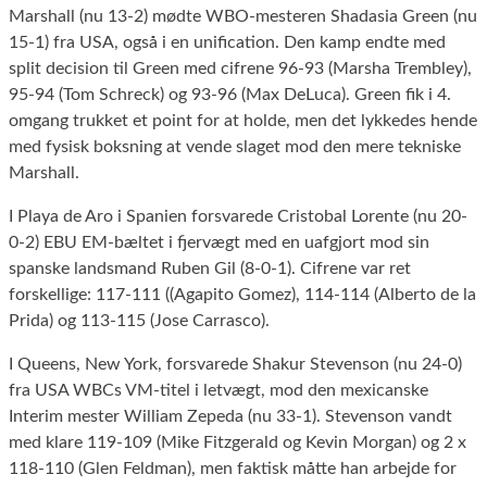
Marshall (nu 13-2) mødte WBO-mesteren Shadasia Green (nu
15-1) fra USA, også i en unification. Den kamp endte med
split decision til Green med cifrene 96-93 (Marsha Trembley),
95-94 (Tom Schreck) og 93-96 (Max DeLuca). Green fik i 4.
omgang trukket et point for at holde, men det lykkedes hende
med fysisk boksning at vende slaget mod den mere tekniske
Marshall.
I Playa de Aro i Spanien forsvarede Cristobal Lorente (nu 20-
0-2) EBU EM-bæltet i fjervægt med en uafgjort mod sin
spanske landsmand Ruben Gil (8-0-1). Cifrene var ret
forskellige: 117-111 ((Agapito Gomez), 114-114 (Alberto de la
Prida) og 113-115 (Jose Carrasco).
I Queens, New York, forsvarede Shakur Stevenson (nu 24-0)
fra USA WBCs VM-titel i letvægt, mod den mexicanske
Interim mester William Zepeda (nu 33-1). Stevenson vandt
med klare 119-109 (Mike Fitzgerald og Kevin Morgan) og 2 x
118-110 (Glen Feldman), men faktisk måtte han arbejde for