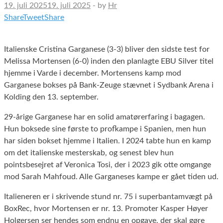
19. juli 2025
19. juli 2025
-
by
Hr
Share
Tweet
Share
Italienske Cristina Garganese (3-3) bliver den sidste test for
Melissa Mortensen (6-0) inden den planlagte EBU Silver titel
hjemme i Varde i december. Mortensens kamp mod
Garganese bokses på Bank-Zeuge stævnet i Sydbank Arena i
Kolding den 13. september.
29-årige Garganese har en solid amatørerfaring i bagagen.
Hun boksede sine første to profkampe i Spanien, men hun
har siden bokset hjemme i Italien. I 2024 tabte hun en kamp
om det italienske mesterskab, og senest blev hun
pointsbesejret af Veronica Tosi, der i 2023 gik otte omgange
mod Sarah Mahfoud. Alle Garganeses kampe er gået tiden ud.
Italieneren er i skrivende stund nr. 75 i superbantamvægt på
BoxRec, hvor Mortensen er nr. 13. Promoter Kasper Høyer
Holgersen ser hendes som endnu en opgave, der skal gøre