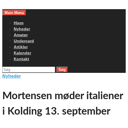
Skip
to
Main Menu
content
Hjem
Nyheder
Amatør
Undercard
Artikler
Kalender
Kontakt
Søg
efter:
Nyheder
Mortensen møder italiener
i Kolding 13. september