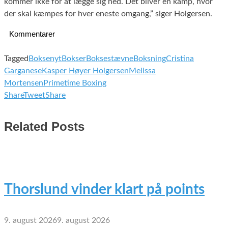
kommer ikke for at lægge sig ned. Det bliver en kamp, hvor
der skal kæmpes for hver eneste omgang,” siger Holgersen.
Kommentarer
Tagged
Boksenyt
Bokser
Boksestævne
Boksning
Cristina
Garganese
Kasper Høyer Holgersen
Melissa
Mortensen
Primetime Boxing
Share
Tweet
Share
Related Posts
Thorslund vinder klart på points
9. august 2026
9. august 2026