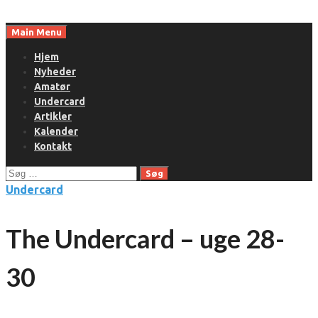
Skip
to
Main Menu
content
Hjem
Nyheder
Amatør
Undercard
Artikler
Kalender
Kontakt
Søg
efter:
Undercard
The Undercard – uge 28-
30