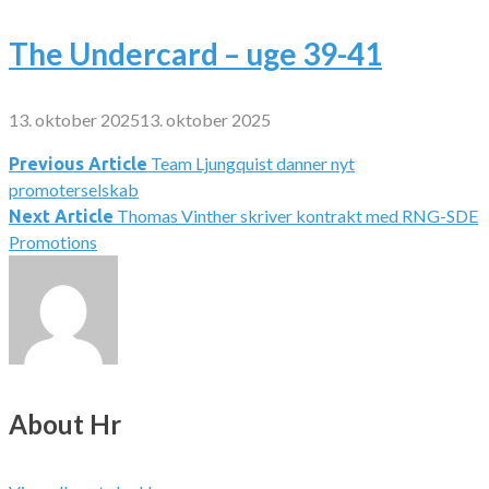
The Undercard – uge 39-41
13. oktober 2025
13. oktober 2025
Team Ljungquist danner nyt
Indlægsnavigation
Previous Article
promoterselskab
Thomas Vinther skriver kontrakt med RNG-SDE
Next Article
Promotions
About Hr