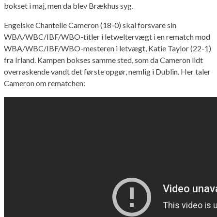
bokset i maj, men da blev Brækhus syg.
Engelske Chantelle Cameron (18-0) skal forsvare sin
WBA/WBC/IBF/WBO-titler i letweltervægt i en rematch mod
WBA/WBC/IBF/WBO-mesteren i letvægt, Katie Taylor (22-1)
fra Irland. Kampen bokses samme sted, som da Cameron lidt
overraskende vandt det første opgør, nemlig i Dublin. Her taler
Cameron om rematchen: