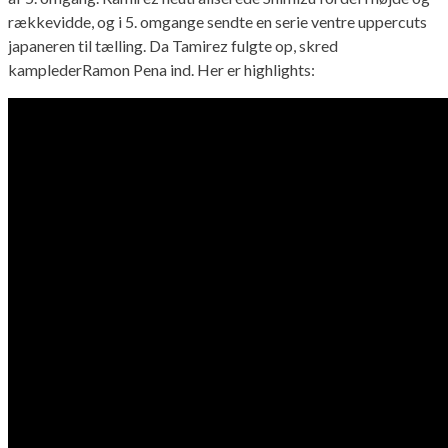
rækkevidde, og i 5. omgange sendte en serie ventre uppercuts
japaneren til tælling. Da Tamirez fulgte op, skred
kamplederRamon Pena ind. Her er highlights: