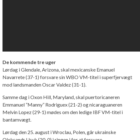
De kommende tre uger
Lørdag i Glendale, Arizona, skal mexicanske Emanuel
Navarrete (37-1) forsvare sin WBO VM-titel i superfjervægt
mod landsmanden Oscar Valdez (31-1).
Samme dag i Oxon Hill, Maryland, skal puertoricaneren
Emmanuel ”Manny” Rodriguex (21-2) og nicaraguaneren
Melvin Lopez (29-1) mødes om den ledige IBF VM-titel i
bantamvægt.
Lørdag den 25. august i Wroclau, Polen, går ukrainske
Oleksandr Usyk (20-0) i ringen i for at forsvare