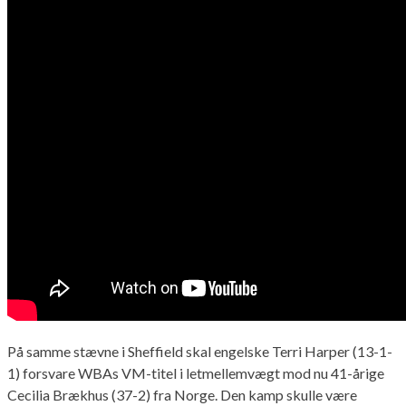
På samme stævne i Sheffield skal engelske Terri Harper (13-1-
1) forsvare WBAs VM-titel i letmellemvægt mod nu 41-årige
Cecilia Brækhus (37-2) fra Norge. Den kamp skulle være