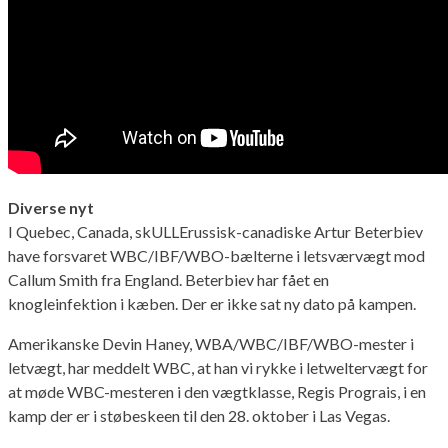
Diverse nyt
I Quebec, Canada, skULLErussisk-canadiske Artur Beterbiev
have forsvaret WBC/IBF/WBO-bælterne i letsværvægt mod
Callum Smith fra England. Beterbiev har fået en
knogleinfektion i kæben. Der er ikke sat ny dato på kampen.
Amerikanske Devin Haney, WBA/WBC/IBF/WBO-mester i
letvægt, har meddelt WBC, at han vi rykke i letweltervægt for
at møde WBC-mesteren i den vægtklasse, Regis Prograis, i en
kamp der er i støbeskeen til den 28. oktober i Las Vegas.