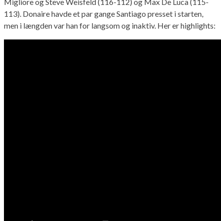
Migliore og Steve Weisfeld (116-112) og Max De Luca (115-
113). Donaire havde et par gange Santiago presset i starten,
men i længden var han for langsom og inaktiv. Her er highlights: