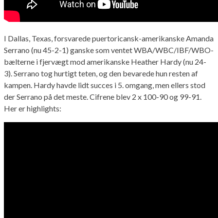
I Dallas, Texas, forsvarede puertoricansk-amerikanske Amanda
Serrano (nu 45-2-1) ganske som ventet WBA/WBC/IBF/WBO-
bælterne i fjervægt mod amerikanske Heather Hardy (nu 24-
3). Serrano tog hurtigt teten, og den bevarede hun resten af
kampen. Hardy havde lidt succes i 5. omgang, men ellers stod
der Serrano på det meste. Cifrene blev 2 x 100-90 og 99-91.
Her er highlights: