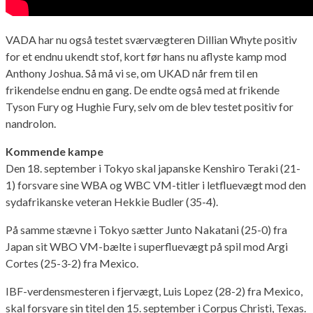
VADA har nu også testet sværvægteren Dillian Whyte positiv
for et endnu ukendt stof, kort før hans nu aflyste kamp mod
Anthony Joshua. Så må vi se, om UKAD når frem til en
frikendelse endnu en gang. De endte også med at frikende
Tyson Fury og Hughie Fury, selv om de blev testet positiv for
nandrolon.
Kommende kampe
Den 18. september i Tokyo skal japanske Kenshiro Teraki (21-
1) forsvare sine WBA og WBC VM-titler i letfluevægt mod den
sydafrikanske veteran Hekkie Budler (35-4).
På samme stævne i Tokyo sætter Junto Nakatani (25-0) fra
Japan sit WBO VM-bælte i superfluevægt på spil mod Argi
Cortes (25-3-2) fra Mexico.
IBF-verdensmesteren i fjervægt, Luis Lopez (28-2) fra Mexico,
skal forsvare sin titel den 15. september i Corpus Christi, Texas.