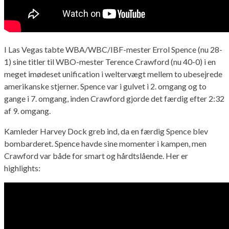
I Las Vegas tabte WBA/WBC/IBF-mester Errol Spence (nu 28-
1) sine titler til WBO-mester Terence Crawford (nu 40-0) i en
meget imødeset unification i weltervægt mellem to ubesejrede
amerikanske stjerner. Spence var i gulvet i 2. omgang og to
gange i 7. omgang, inden Crawford gjorde det færdig efter 2:32
af 9. omgang.
Kamleder Harvey Dock greb ind, da en færdig Spence blev
bombarderet. Spence havde sine momenter i kampen, men
Crawford var både for smart og hårdtslående. Her er
highlights: