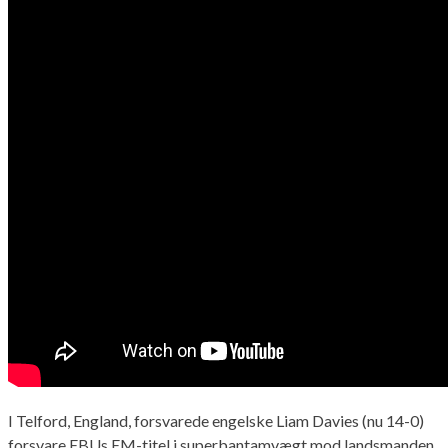
I Telford, England, forsvarede engelske Liam Davies (nu 14-0)
forsvare EBUs EM-titel i superbantamvægt mod landsmanden