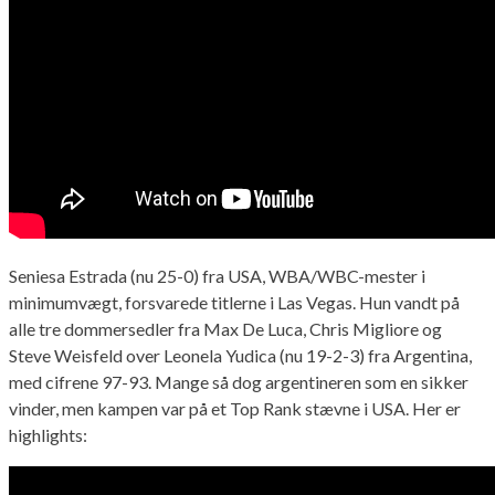
Seniesa Estrada (nu 25-0) fra USA, WBA/WBC-mester i
minimumvægt, forsvarede titlerne i Las Vegas. Hun vandt på
alle tre dommersedler fra Max De Luca, Chris Migliore og
Steve Weisfeld over Leonela Yudica (nu 19-2-3) fra Argentina,
med cifrene 97-93. Mange så dog argentineren som en sikker
vinder, men kampen var på et Top Rank stævne i USA. Her er
highlights: