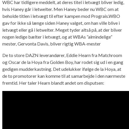
WBC har tidligere meddelt, at deres titel i letvægt bliver ledig,
hvis Haney går i letwelter. Men Haney beder nu WBC om at
beholde titlen i letvægt til efter kampen mod Prograis.WBO
gav for ikke så længe siden Haney valget, om han ville blive i
letvægt eller gå i letwelter. Meget tyder altså på, at der bliver
nogen ledige bælter i letvægt, og at WBAs ”almindelige”
mester, Gervonta Davis, bliver rigtig WBA-mester
De to store DAZN leverandører, Eddie Hearn fra Matchroom
og Oscar de la Hoya fra Golden Boy, har rodet sig ud i en gang
gedigen mudderkastning. Det udelukker ifølge de la Hoya, at
de to promotorer kan komme til at samarbejde i den nærmeste
fremtid. Her taler Hearn blandt andet om disputsen: