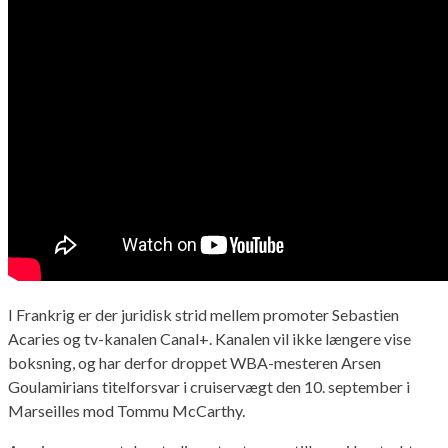
I Frankrig er der juridisk strid mellem promoter Sebastien
Acaries og tv-kanalen Canal+. Kanalen vil ikke længere vise
boksning, og har derfor droppet WBA-mesteren Arsen
Goulamirians titelforsvar i cruiservægt den 10. september i
Marseilles mod Tommu McCarthy.