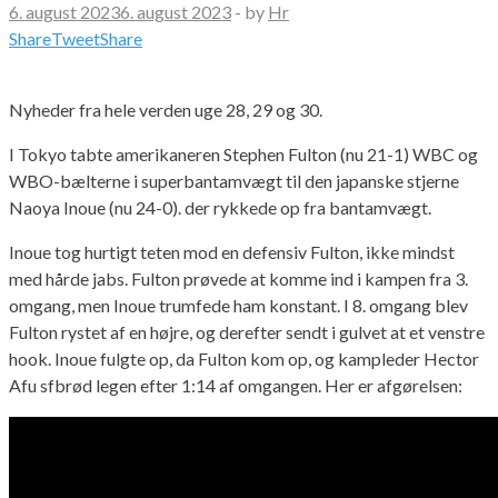
6. august 2023
6. august 2023
-
by
Hr
Share
Tweet
Share
Nyheder fra hele verden uge 28, 29 og 30.
I Tokyo tabte amerikaneren Stephen Fulton (nu 21-1) WBC og
WBO-bælterne i superbantamvægt til den japanske stjerne
Naoya Inoue (nu 24-0). der rykkede op fra bantamvægt.
Inoue tog hurtigt teten mod en defensiv Fulton, ikke mindst
med hårde jabs. Fulton prøvede at komme ind i kampen fra 3.
omgang, men Inoue trumfede ham konstant. I 8. omgang blev
Fulton rystet af en højre, og derefter sendt i gulvet at et venstre
hook. Inoue fulgte op, da Fulton kom op, og kampleder Hector
Afu sfbrød legen efter 1:14 af omgangen. Her er afgørelsen: