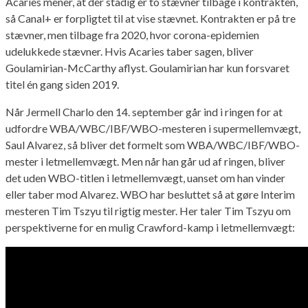
Acaries mener, at der stadig er to stævner tilbage i kontrakten,
så Canal+ er forpligtet til at vise stævnet. Kontrakten er på tre
stævner, men tilbage fra 2020, hvor corona-epidemien
udelukkede stævner. Hvis Acaries taber sagen, bliver
Goulamirian-McCarthy aflyst. Goulamirian har kun forsvaret
titel én gang siden 2019.
Når Jermell Charlo den 14. september går ind i ringen for at
udfordre WBA/WBC/IBF/WBO-mesteren i supermellemvægt,
Saul Alvarez, så bliver det formelt som WBA/WBC/IBF/WBO-
mester i letmellemvægt. Men når han går ud af ringen, bliver
det uden WBO-titlen i letmellemvægt, uanset om han vinder
eller taber mod Alvarez. WBO har besluttet så at gøre Interim
mesteren Tim Tszyu til rigtig mester. Her taler Tim Tszyu om
perspektiverne for en mulig Crawford-kamp i letmellemvægt: