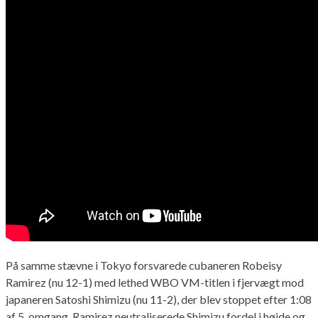
På samme stævne i Tokyo forsvarede cubaneren Robeisy
Ramirez (nu 12-1) med lethed WBO VM-titlen i fjervægt mod
japaneren Satoshi Shimizu (nu 11-2), der blev stoppet efter 1:08
af 5. omgang. Ramirez neutraliserede Shimizu fordel i højde og