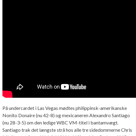
På undercardet i Las Vegas mødtes philippinsk-amerikanske
Nonito Donaire (nu 42-8) og mexicaneren Alexandro Santiago
(nu 28-3-5) om den ledige WBC VM-titel i bantamvægt.
Santiago trak det længste strå hos alle tre sidedommerne Chris