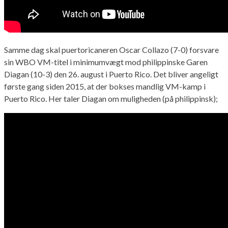
Samme dag skal puertoricaneren Oscar Collazo (7-0) forsvare
sin WBO VM-titel i minimumvægt mod philippinske Garen
Diagan (10-3) den 26. august i Puerto Rico. Det bliver angeligt
første gang siden 2015, at der bokses mandlig VM-kamp i
Puerto Rico. Her taler Diagan om muligheden (på philippinsk);