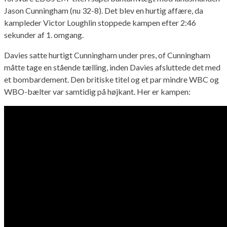
Jason Cunningham (nu 32-8). Det blev en hurtig affære, da
kampleder Victor Loughlin stoppede kampen efter 2:46
sekunder af 1. omgang.
Davies satte hurtigt Cunningham under pres, of Cunningham
måtte tage en stående tælling, inden Davies afsluttede det med
et bombardement. Den britiske titel og et par mindre WBC og
WBO-bælter var samtidig på højkant. Her er kampen: