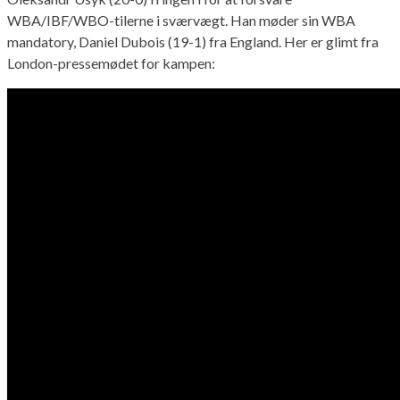
WBA/IBF/WBO-tilerne i sværvægt. Han møder sin WBA
mandatory, Daniel Dubois (19-1) fra England. Her er glimt fra
London-pressemødet for kampen: