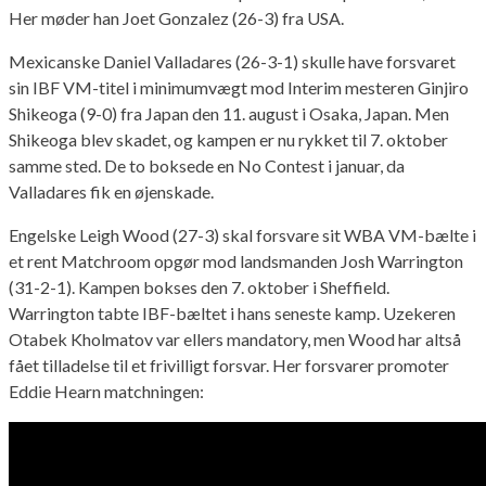
Her møder han Joet Gonzalez (26-3) fra USA.
Mexicanske Daniel Valladares (26-3-1) skulle have forsvaret
sin IBF VM-titel i minimumvægt mod Interim mesteren Ginjiro
Shikeoga (9-0) fra Japan den 11. august i Osaka, Japan. Men
Shikeoga blev skadet, og kampen er nu rykket til 7. oktober
samme sted. De to boksede en No Contest i januar, da
Valladares fik en øjenskade.
Engelske Leigh Wood (27-3) skal forsvare sit WBA VM-bælte i
et rent Matchroom opgør mod landsmanden Josh Warrington
(31-2-1). Kampen bokses den 7. oktober i Sheffield.
Warrington tabte IBF-bæltet i hans seneste kamp. Uzekeren
Otabek Kholmatov var ellers mandatory, men Wood har altså
fået tilladelse til et frivilligt forsvar. Her forsvarer promoter
Eddie Hearn matchningen: