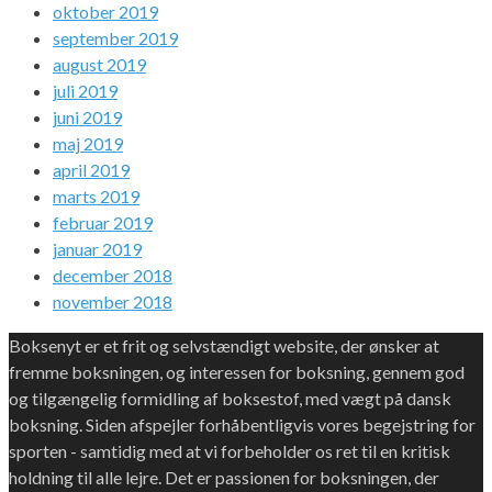
oktober 2019
september 2019
august 2019
juli 2019
juni 2019
maj 2019
april 2019
marts 2019
februar 2019
januar 2019
december 2018
november 2018
Boksenyt er et frit og selvstændigt website, der ønsker at
fremme boksningen, og interessen for boksning, gennem god
og tilgængelig formidling af boksestof, med vægt på dansk
boksning. Siden afspejler forhåbentligvis vores begejstring for
sporten - samtidig med at vi forbeholder os ret til en kritisk
holdning til alle lejre. Det er passionen for boksningen, der