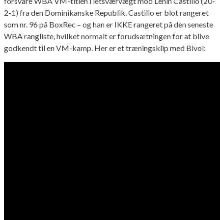
forsvare WBA VM-titlen i letsværvægt mod Lenin Castillo (20-
2-1) fra den Dominikanske Republik. Castillo er blot rangeret
som nr. 96 på BoxRec – og han er IKKE rangeret på den seneste
WBA rangliste, hvilket normalt er forudsætningen for at blive
godkendt til en VM-kamp. Her er et træningsklip med Bivol: