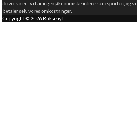
driver siden. Vi har ingen økonomiske interesser i sporten, og vi
betaler selv vores omkostninger.
Copyright © 2026
Boksenyt
.