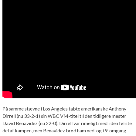
På samme stævne i Los Angeles tabte amerikanske Anthony
Dirrell (nu 33-2-1) sin WBC VM-titel til den tidligere mester
David Benavidez (nu 22-0). Dirrell var rimeligt med i den første
del af kampen, men Benavidez brød ham ned, og i 9. omgang