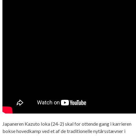
Japaneren Kazuto Ioka (24-2) skal for ottende gang i karrieren
bokse hovedkamp ved et af de traditionelle nytårsstævner i