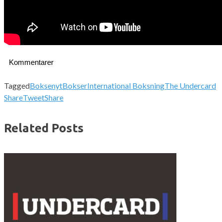
Kommentarer
Tagged
Boksenyt
Bokser
International Boksning
The Undercard
Share
Tweet
Share
Related Posts