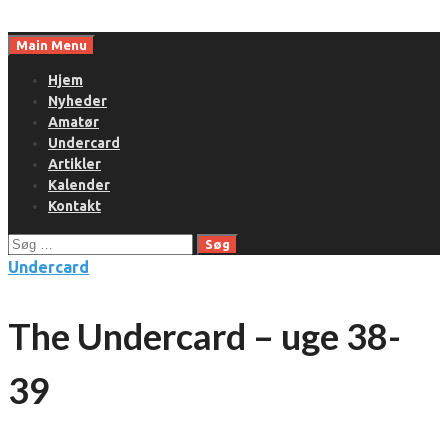
Skip
to
Main Menu
content
Hjem
Nyheder
Amatør
Undercard
Artikler
Kalender
Kontakt
Søg
efter:
Undercard
The Undercard – uge 38-
39