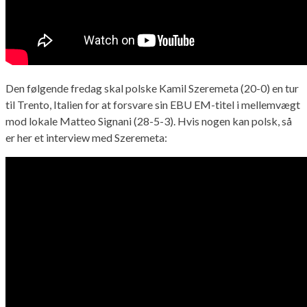
Den følgende fredag skal polske Kamil Szeremeta (20-0) en tur
til Trento, Italien for at forsvare sin EBU EM-titel i mellemvægt
mod lokale Matteo Signani (28-5-3). Hvis nogen kan polsk, så
er her et interview med Szeremeta: