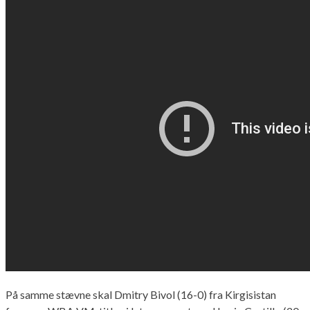
På samme stævne skal Dmitry Bivol (16-0) fra Kirgisistan