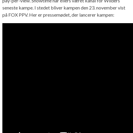
pay-per-view. Showtime har ellers været kanal for Wilders
seneste kampe. I stedet bliver kampen den 23. november vist
på FOX PPV. Her er pressemødet, der lancerer kampen: