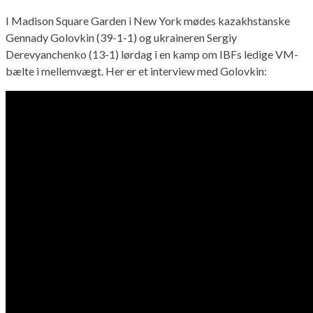
I Madison Square Garden i New York mødes kazakhstanske
Gennady Golovkin (39-1-1) og ukraineren Sergiy
Derevyanchenko (13-1) lørdag i en kamp om IBFs ledige VM-
bælte i mellemvægt. Her er et interview med Golovkin: