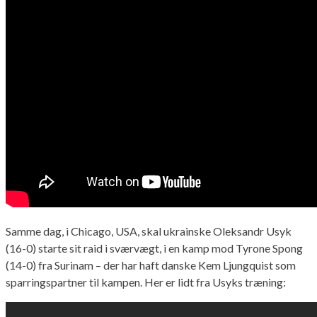
Samme dag, i Chicago, USA, skal ukrainske Oleksandr Usyk
(16-0) starte sit raid i sværvægt, i en kamp mod Tyrone Spong
(14-0) fra Surinam – der har haft danske Kem Ljungquist som
sparringspartner til kampen. Her er lidt fra Usyks træning: