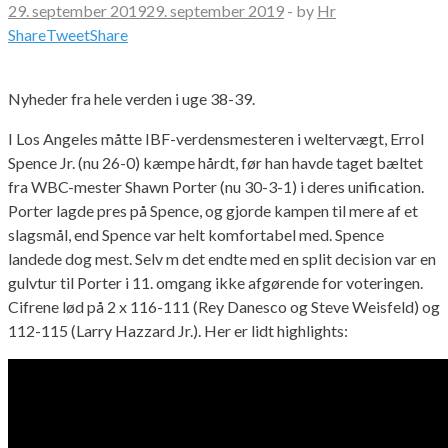
29. september 2019
29. september 2019
-
by
Hr
Share
Tweet
Share
Nyheder fra hele verden i uge 38-39.
I Los Angeles måtte IBF-verdensmesteren i weltervægt, Errol
Spence Jr. (nu 26-0) kæmpe hårdt, før han havde taget bæltet
fra WBC-mester Shawn Porter (nu 30-3-1) i deres unification.
Porter lagde pres på Spence, og gjorde kampen til mere af et
slagsmål, end Spence var helt komfortabel med. Spence
landede dog mest. Selv m det endte med en split decision var en
gulvtur til Porter i 11. omgang ikke afgørende for voteringen.
Cifrene lød på 2 x 116-111 (Rey Danesco og Steve Weisfeld) og
112-115 (Larry Hazzard Jr.). Her er lidt highlights: