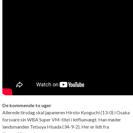
De kommende to uger
Allerede tirsdag skal japaneren Hiroto Kyoguchi (13-0) i Osaka
forsvare sin WBA Super VM-titel i letfluevægt. Han møder
landsmanden Tetsuya Hisada (34-9-2). Her er lidt fra