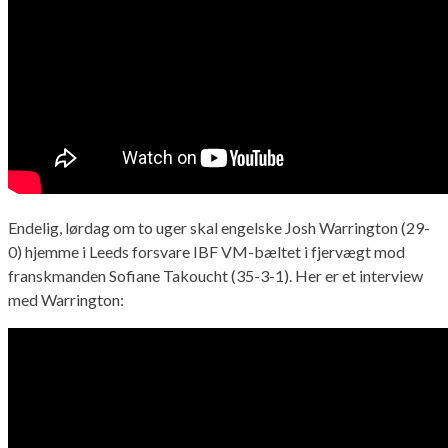
Endelig, lørdag om to uger skal engelske Josh Warrington (29-
0) hjemme i Leeds forsvare IBF VM-bæltet i fjervægt mod
franskmanden Sofiane Takoucht (35-3-1). Her er et interview
med Warrington: