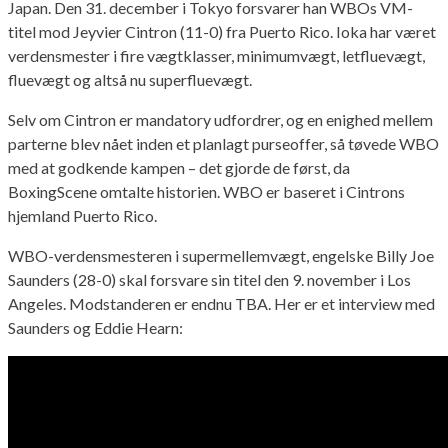
Japan. Den 31. december i Tokyo forsvarer han WBOs VM-
titel mod Jeyvier Cintron (11-0) fra Puerto Rico. Ioka har været
verdensmester i fire vægtklasser, minimumvægt, letfluevægt,
fluevægt og altså nu superfluevægt.
Selv om Cintron er mandatory udfordrer, og en enighed mellem
parterne blev nået inden et planlagt purseoffer, så tøvede WBO
med at godkende kampen – det gjorde de først, da
BoxingScene omtalte historien. WBO er baseret i Cintrons
hjemland Puerto Rico.
WBO-verdensmesteren i supermellemvægt, engelske Billy Joe
Saunders (28-0) skal forsvare sin titel den 9. november i Los
Angeles. Modstanderen er endnu TBA. Her er et interview med
Saunders og Eddie Hearn: