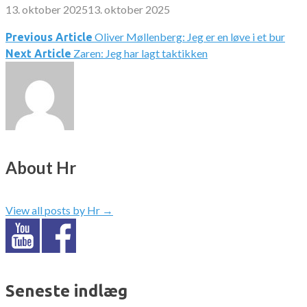
13. oktober 2025
13. oktober 2025
Oliver Møllenberg: Jeg er en løve i et bur
Indlægsnavigation
Previous Article
Zaren: Jeg har lagt taktikken
Next Article
About Hr
View all posts by Hr
→
Seneste indlæg