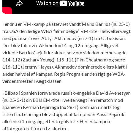
I endnu en VM-kamp på stævnet vandt Mario Barrios (nu 25-0)
fra USA den ledige WBA “almindelige” VM-titel i letweltervægt
med pointsejr over Abtyr Akhmedov (nu 7-1) fra Uzbekistan.
Der blev talt over Akhmedov i 4. og 12. omgang. Alligevel
virkede Barrios’ sejr ikke skker, selv om sidedommerne sagde
114-112 (Zachary Young), 115-111 (Tim Cheatham) og sære
116-111 (Jeremy Hayes). Akhmedov dominerede ellers klart i
anden halvdel af kampen. Regis Prograis er den rigtige WBA-
verdensmester i vægtklassen.
i Bilbao i Spanien forsvarede russisk-engelske David Avenesyan
(nu 25-3-1) sin EBU EM-titel i weltervægt i en rematch mod
spanieren Kerman Lejarraga (nu 28-1), som han i marts tog
titlen fra. Lejarraga blev stoppet af kampleder Anssi Pejaroki
allerede i 1. omgang, efter to gulvture. Her er kampen
affotograferet fra en tv-skærm.