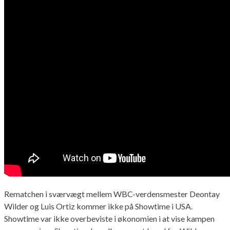
Rematchen i sværvægt mellem WBC-verdensmester Deontay
Wilder og Luis Ortiz kommer ikke på Showtime i USA.
Showtime var ikke overbeviste i økonomien i at vise kampen