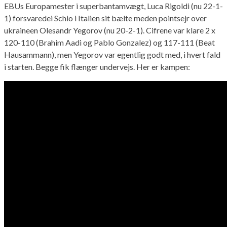
EBUs Europamester i superbantamvægt, Luca Rigoldi (nu 22-1-
1) forsvaredei Schio i Italien sit bælte meden pointsejr over
ukraineen Olesandr Yegorov (nu 20-2-1). Cifrene var klare 2 x
120-110 (Brahim Aadi og Pablo Gonzalez) og 117-111 (Beat
Hausammann), men Yegorov var egentlig godt med, i hvert fald
i starten. Begge fik flænger undervejs. Her er kampen: