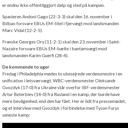
er endnu ikke offentliggjort datp og sted på kampen.
Spanieren Andoni Gago (22-3-3) skal den 16. november i
Bilbao forsvare EBUs EM-titel i fjervægt mod landsmanden
Marc Vidal (12-2-5).
Franske Georges Ory (11-2-1) skal den 23. november i Saint-
Nazaire forsvare EBUs EM-bælte i bantamvægt mod
landsmanden Karim Guerfi (28-4).
De kommende to uger
Fredag i Philadelphia mødes to ubesejrede verdensmestre i en
unification i letsværvægt. WBC-verdensmester Oleksandr
Gvozdyk (17-0) fra Ukraine står overfor IBF-verdensmester
Artur Beterbiev (14-0) fra Rusland i en kamp, der burde have
mere bevågenhed, end den har fået. Her er lidt fra pressemødet,
og et interview med Gvozdyk i forbindelse med Tyson Furys
seneste kamp: