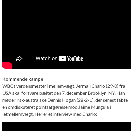
Kommende kampe
WBCs verdensmester i mellemvægt, Jermall Charlo (29-0) fra
USA skal forsvare bæltet den 7. december Brooklyn, NY. Han
møder irsk-australske Dennis Hogan (28-2-1), der senest tabte
en omdiskuteret pointsafgørelse mod Jaime Munguia i
letmellemvægt. Her er et interview med Charlo: