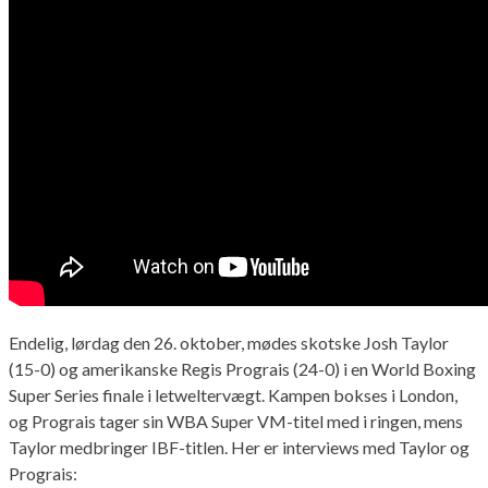
Endelig, lørdag den 26. oktober, mødes skotske Josh Taylor
(15-0) og amerikanske Regis Prograis (24-0) i en World Boxing
Super Series finale i letweltervægt. Kampen bokses i London,
og Prograis tager sin WBA Super VM-titel med i ringen, mens
Taylor medbringer IBF-titlen. Her er interviews med Taylor og
Prograis: