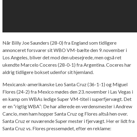
Når Billy Joe Saunders (28-0) fra England som tidligere
annonceret forsvarer sit WBO VM-bælte den 9. november i
Los Angeles, bliver det mod den ubesejrede, men også ret
ukendte Marcelo Coceres (28-0-1) fra Argentina. Coceres har
aldrig tidligere bokset udenfor sit hjemland.
Mexicansk-amerikanske Leo Santa Cruz (36-1-1) og Miguel
Flores (24-2) fra Mexico mødes den 23. november i Las Vegas i
en kamp om WBAs ledige Super VM-titel i superfjervægt. Det
er en “rigtig WBA”: De har allerede en verdensmester i Andrew
Cancio, men ham hopper Santa Cruz og Flores altså hen over.
Santa Cruz er nuværende Super mester i fjervægt. Her er lidt fra
Santa Cruz vs. Flores pressemødet, efter en reklame: