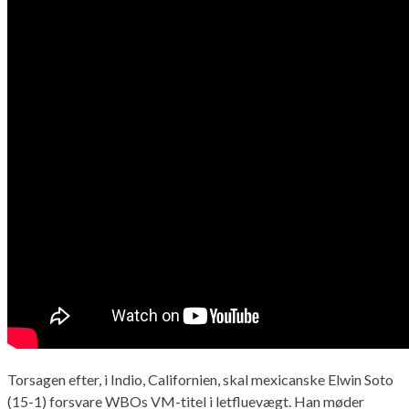
Torsagen efter, i Indio, Californien, skal mexicanske Elwin Soto
(15-1) forsvare WBOs VM-titel i letfluevægt. Han møder