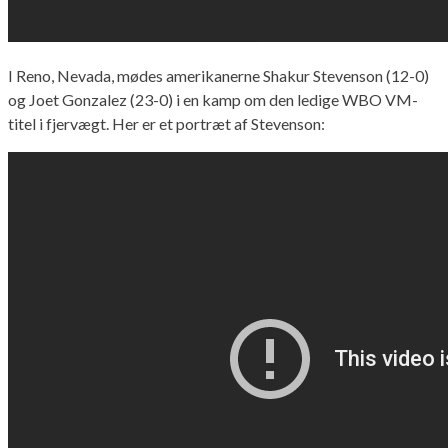
I Reno, Nevada, mødes amerikanerne Shakur Stevenson (12-0)
og Joet Gonzalez (23-0) i en kamp om den ledige WBO VM-
titel i fjervægt. Her er et portræt af Stevenson: