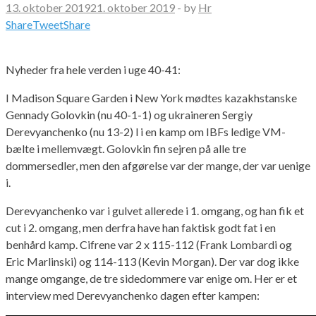
13. oktober 2019
21. oktober 2019
-
by
Hr
Share
Tweet
Share
Nyheder fra hele verden i uge 40-41:
I Madison Square Garden i New York mødtes kazakhstanske
Gennady Golovkin (nu 40-1-1) og ukraineren Sergiy
Derevyanchenko (nu 13-2) l i en kamp om IBFs ledige VM-
bælte i mellemvægt. Golovkin fin sejren på alle tre
dommersedler, men den afgørelse var der mange, der var uenige
i.
Derevyanchenko var i gulvet allerede i 1. omgang, og han fik et
cut i 2. omgang, men derfra have han faktisk godt fat i en
benhård kamp. Cifrene var 2 x 115-112 (Frank Lombardi og
Eric Marlinski) og 114-113 (Kevin Morgan). Der var dog ikke
mange omgange, de tre sidedommere var enige om. Her er et
interview med Derevyanchenko dagen efter kampen: