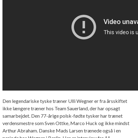
Den legendariske tyske træner Ulli Wegner er fra årsskiftet
ikke længere træner hos Team Sauerland, der har opsagt
samarbejdet. Den 77-årige polsk-fødte tysker har trænet
verdensmestre som Sven Ottke, Marco Huck og ikke mindst
Arthur Abraham. Danske Mads Larsen trænede også i en
periode hos Wegner i Berlin. Her er interview fra 11.