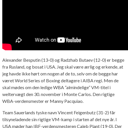
Alexander Besputin (13-0) og Radzhab Butaev (12-0) er begge
fra Rusland, og bosat i USA. Jeg skal være ærlig og erkende, at
jeg havde ikke hørt om nogen af de to, selv om de begge har
været World Series of Boxing deltagere i AIBA regi. Men de
skal mødes om den ledige WBA “almindelige” VM-titel i
weltervægt den 30. november i Monte Carlos. Den rigtige
WBA-verdensmester er Manny Pacquiao.
Team Sauerlands tyske navn Vincent Feigenbutz (31-2) får
tilsyneladende sin rigtige VM-kamp i starten af det nye år. I
USA møder han IBF-verdensmesteren Caleb Plant (19-0). Der