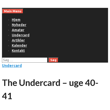
Skip
to
Main Menu
content
Hjem
Nyheder
Amatør
Undercard
Artikler
Kalender
Kontakt
Søg
efter:
Undercard
The Undercard – uge 40-
41