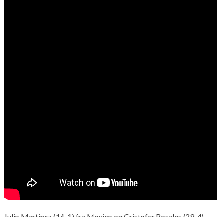
Julio Martinez (14-1) fra Mexico og Cristofer Rosales (29-4)