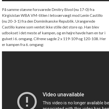
På samme stævne forsvarede Dmitry Bivol (nu 17-0) fra
Kirgisistan WBA VM-titlen i letsværvægt mod Lenin Castillo
(nu 20-3-1) fra den Dominikanske Republik. Urangerede
Castillo kunne som ventet ikke stille det store op. Han blev
udbokset i det meste af kampen, og en højre havde ham en tur i
gulvet i 6. omgang. Cifrene sagde 2 x 119-109 og 120-108. Her
er kampen fra 6. omgang: