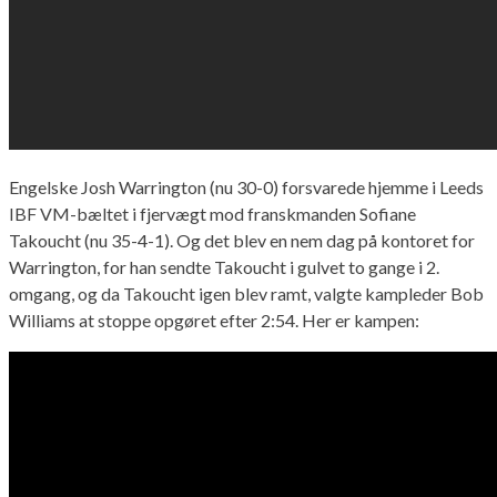
Engelske Josh Warrington (nu 30-0) forsvarede hjemme i Leeds
IBF VM-bæltet i fjervægt mod franskmanden Sofiane
Takoucht (nu 35-4-1). Og det blev en nem dag på kontoret for
Warrington, for han sendte Takoucht i gulvet to gange i 2.
omgang, og da Takoucht igen blev ramt, valgte kampleder Bob
Williams at stoppe opgøret efter 2:54. Her er kampen: