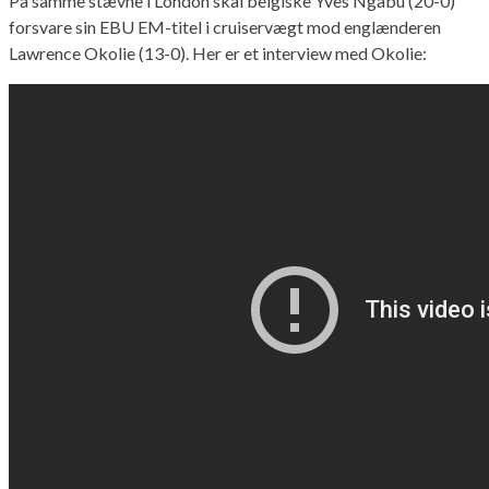
På samme stævne i London skal belgiske Yves Ngabu (20-0)
forsvare sin EBU EM-titel i cruiservægt mod englænderen
Lawrence Okolie (13-0). Her er et interview med Okolie: