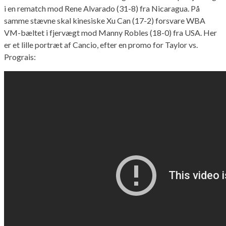
i en rematch mod Rene Alvarado (31-8) fra Nicaragua. På
samme stævne skal kinesiske Xu Can (17-2) forsvare WBA
VM-bæltet i fjervægt mod Manny Robles (18-0) fra USA. Her
er et lille portræt af Cancio, efter en promo for Taylor vs.
Prograis: