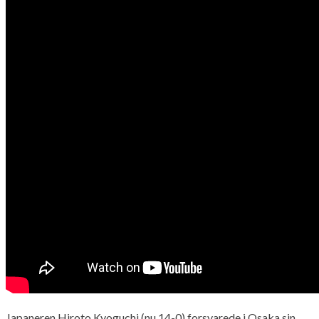
Japaneren Hiroto Kyoguchi (nu 14-0) forsvarede i Osaka sin