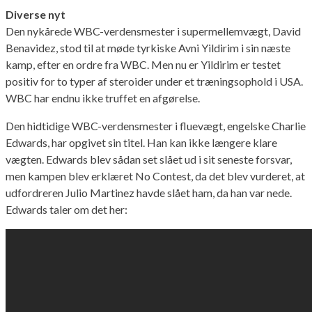
Diverse nyt
Den nykårede WBC-verdensmester i supermellemvægt, David
Benavidez, stod til at møde tyrkiske Avni Yildirim i sin næste
kamp, efter en ordre fra WBC. Men nu er Yildirim er testet
positiv for to typer af steroider under et træningsophold i USA.
WBC har endnu ikke truffet en afgørelse.
Den hidtidige WBC-verdensmester i fluevægt, engelske Charlie
Edwards, har opgivet sin titel. Han kan ikke længere klare
vægten. Edwards blev sådan set slået ud i sit seneste forsvar,
men kampen blev erklæret No Contest, da det blev vurderet, at
udfordreren Julio Martinez havde slået ham, da han var nede.
Edwards taler om det her: