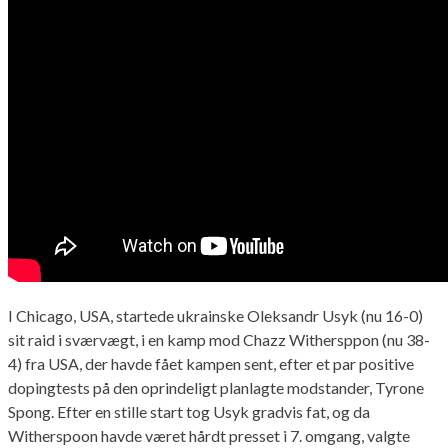
I Chicago, USA, startede ukrainske Oleksandr Usyk (nu 16-0)
sit raid i sværvægt, i en kamp mod Chazz Withersppon (nu 38-
4) fra USA, der havde fået kampen sent, efter et par positive
dopingtests på den oprindeligt planlagte modstander, Tyrone
Spong. Efter en stille start tog Usyk gradvis fat, og da
Witherspoon havde været hårdt presset i 7. omgang, valgte