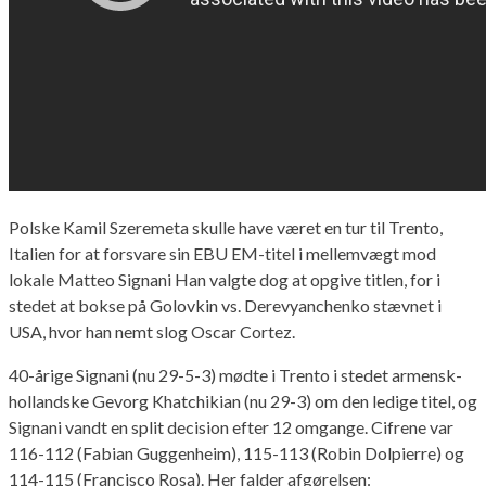
Polske Kamil Szeremeta skulle have været en tur til Trento,
Italien for at forsvare sin EBU EM-titel i mellemvægt mod
lokale Matteo Signani Han valgte dog at opgive titlen, for i
stedet at bokse på Golovkin vs. Derevyanchenko stævnet i
USA, hvor han nemt slog Oscar Cortez.
40-årige Signani (nu 29-5-3) mødte i Trento i stedet armensk-
hollandske Gevorg Khatchikian (nu 29-3) om den ledige titel, og
Signani vandt en split decision efter 12 omgange. Cifrene var
116-112 (Fabian Guggenheim), 115-113 (Robin Dolpierre) og
114-115 (Francisco Rosa). Her falder afgørelsen: