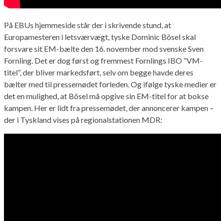
På EBUs hjemmeside står der i skrivende stund, at
Europamesteren i letsværvægt, tyske Dominic Bösel skal
forsvare sit EM-bælte den 16. november mod svenske Sven
Fornling. Det er dog først og fremmest Fornlings IBO “VM-
titel”, der bliver markedsført, selv om begge havde deres
bælter med til pressemødet forleden. Og ifølge tyske medier er
det en mulighed, at Bösel må opgive sin EM-titel for at bokse
kampen. Her er lidt fra pressemødet, der annoncerer kampen –
der i Tyskland vises på regionalstationen MDR: