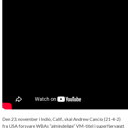
Den 23. november i Indio, Calif., skal Andrew Cancio (21-4-2)
fra USA forsvare WBAs “almindelige” VM-titel i superfjervægt