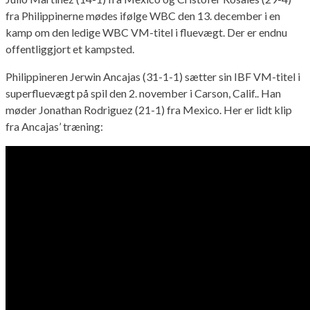
fra Philippinerne mødes ifølge WBC den 13. december i en
kamp om den ledige WBC VM-titel i fluevægt. Der er endnu
offentliggjort et kampsted.
Philippineren Jerwin Ancajas (31-1-1) sætter sin IBF VM-titel i
superfluevægt på spil den 2. november i Carson, Calif.. Han
møder Jonathan Rodriguez (21-1) fra Mexico. Her er lidt klip
fra Ancajas’ træning: