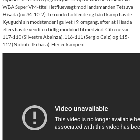
WBA Super VM-titel i letfluevægt mod landsmanden Tetsuya
Hisada (nu 34-10-2). I en underholdende og hård kamp havde
Kyuguchi sin modstander i gulvet i 9. omgang, efter at Hisada
ellers havde vendt en tidlig modvind til medvind. Cifrene var
117-110 (Silvestre Abainza), 116-111 (Sergio Caiz) og 115-
112 (Nobuto Ikehara). Her er kampen: