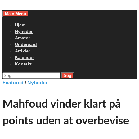
Skip
to
Main Menu
content
Hjem
Nyheder
Amatør
Undercard
Artikler
Kalender
Kontakt
Søg
efter:
Featured
/
Nyheder
Mahfoud vinder klart på
points uden at overbevise