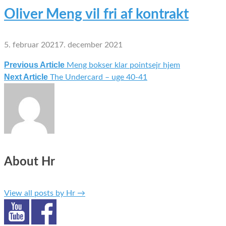
Oliver Meng vil fri af kontrakt
5. februar 2021
7. december 2021
Previous Article
Meng bokser klar pointsejr hjem
Indlægsnavigation
Next Article
The Undercard – uge 40-41
About Hr
View all posts by Hr
→