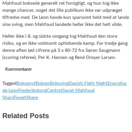
Mahfoud boksede generelt ret forsigtigt, og hun tog ikke
mange chancer, noget det lille publikum ikke var udpræget
tilfredse med. De Leon havde kun sparsomt held med at lande
sine sving, men Mahfoud landede heller ikke det helt vilde.
Heller ikke i 8. og sidste omgang tog Mahfoud den store
risiko, og en ikke voldsomt ophidsende kamp. For tredje gang
denne aften lød cifrene på 3 x 80-72 fra Søren Saugmann
(scoring referee), Per K. Hansen og René Dreyer Larsen.
Kommentarer
Tagged
Boksenyt
Bokser
Boksning
Danish Fight Night
Enerolisa
de Leon
FrederiksborgCentret
Sarah Mahfoud
Share
Tweet
Share
Related Posts