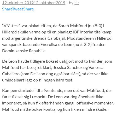
12. oktober 2019
12. oktober 2019
-
by
Hr
Share
Tweet
Share
“VM-test” var plakat-titlen, da Sarah Mahfoud (nu 9-0) i
Hillerød skulle varme op til en planlagt IBF Interim titelkamp
mod argentinske Brenda Carabajal. Modstanderen i Hillerød
var spansk-baserede Enerolisa de Leon (nu 5-3-2) fra den
Dominikanske Republik.
De Leon havde tidligere bokset uafgjort mod to kvinder, som
Mahfoud har besejret klart, Jessica Sanchez og Vanessa
Caballero (som De Leon dog også har slået), så der var ikke
umiddelbart lagt op til nogen hård test.
Kampen startede lidt afventende, men det var Mahfoud, der
først fik sat sig i respekt. De Leon var dog åbenbart ikke
imponeret, så hun fik efterhånden gang i offensive momenter.
Mahfoud måtte bokse kontra, og hun fik en mindre skade.