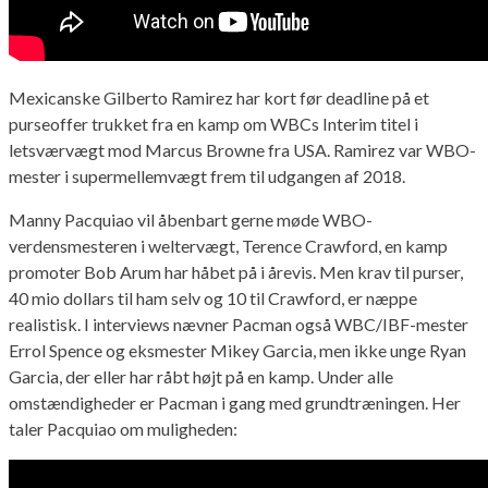
Mexicanske Gilberto Ramirez har kort før deadline på et
purseoffer trukket fra en kamp om WBCs Interim titel i
letsværvægt mod Marcus Browne fra USA. Ramirez var WBO-
mester i supermellemvægt frem til udgangen af 2018.
Manny Pacquiao vil åbenbart gerne møde WBO-
verdensmesteren i weltervægt, Terence Crawford, en kamp
promoter Bob Arum har håbet på i årevis. Men krav til purser,
40 mio dollars til ham selv og 10 til Crawford, er næppe
realistisk. I interviews nævner Pacman også WBC/IBF-mester
Errol Spence og eksmester Mikey Garcia, men ikke unge Ryan
Garcia, der eller har råbt højt på en kamp. Under alle
omstændigheder er Pacman i gang med grundtræningen. Her
taler Pacquiao om muligheden: