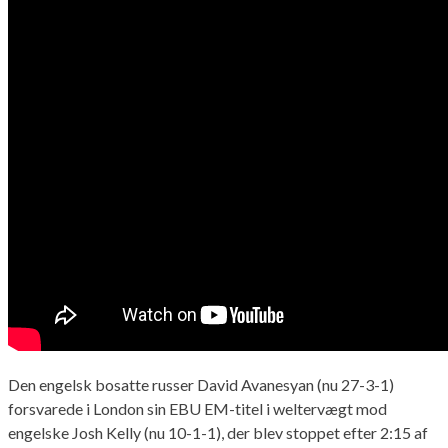
Den engelsk bosatte russer David Avanesyan (nu 27-3-1)
forsvarede i London sin EBU EM-titel i weltervægt mod
engelske Josh Kelly (nu 10-1-1), der blev stoppet efter 2:15 af