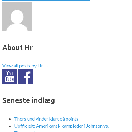
About Hr
View all posts by Hr
→
Seneste indlæg
Thorslund vinder klart på points
Uofficielt: Amerikansk kampleder i Johnson vs.