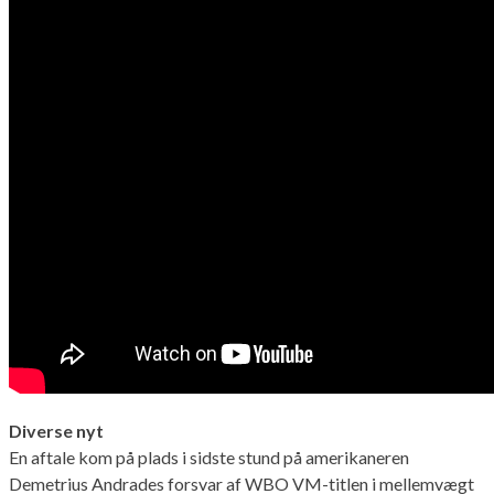
Diverse nyt
En aftale kom på plads i sidste stund på amerikaneren
Demetrius Andrades forsvar af WBO VM-titlen i mellemvægt