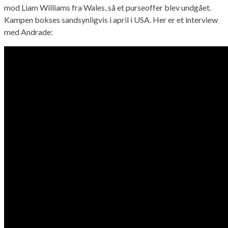
mod Liam Williams fra Wales, så et purseoffer blev undgået.
Kampen bokses sandsynligvis i april i USA. Her er et interview
med Andrade: