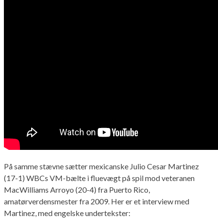
På samme stævne sætter mexicanske Julio Cesar Martinez
(17-1) WBCs VM-bælte i fluevægt på spil mod veteranen
MacWilliams Arroyo (20-4) fra Puerto Rico,
amatørverdensmester fra 2009. Her er et interview med
Martinez, med engelske undertekster: