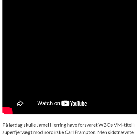
På lørdag skulle Jamel Herring have forsvaret WBOs VM-titel i
superfjervægt mod nordirske Carl Frampton. Men sidstnævnte