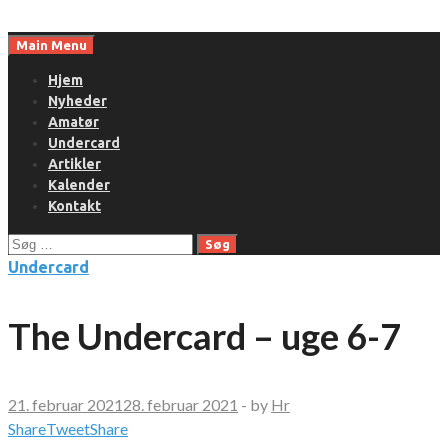
Skip
to
Main Menu
content
Hjem
Nyheder
Amatør
Undercard
Artikler
Kalender
Kontakt
Søg
efter:
Undercard
The Undercard – uge 6-7
21. februar 2021
28. februar 2021
-
by
Hr
Share
Tweet
Share