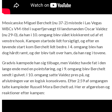
Mexicanske Miguel Berchelt (nu 37-2) mistede i Las Vegas
WBCs VM-titel i superfjervægt til landsmanden Oscar Valdez
(nu 29-0), da han i 10. omgang blev slået klokkerent ud af et
venstre hook. Kampen startede lidt forsigtigt, og efter en
tøvende start kom Berchelt lidt bedre. I 4. omgang blev han
dog hårdt ramt, og der blev talt over ham, da han røg i tovene.
Gradvis kæmpede han sig tilbage, men Valdez havde fat i den
lange ende med en pointsføring, og i 9. omgang blev Berchelt
sendt i gulvet. I 10. omgang satte Valdez pres på, og
afslutningen var en logisk konsekvens. Efter 2.59 af omgangen
talte kampleder Russell Mora Berchelt ud. Her er afgørelsen og
reaktioner efter kampen: