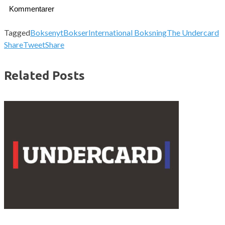
Kommentarer
Tagged
Boksenyt
Bokser
International Boksning
The Undercard
Share
Tweet
Share
Related Posts