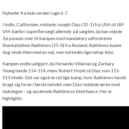
Nyheder fra hele verden i uge 6-7.
I Indio, Californien, mistede Joseph Diaz (31-1) fra USA sit IBF
VM-bælte i superflervægt allerede på vægten, da han vejede
3,6 pounds over til kampen mod mandatory udfordreren
Shavkatdzhon Rakhimov (15-0) fra Rusland. Rakhimov kunne
dog vinde titen med en sejr, men lykkedes lige netop ikke.
Kampen endte uafgjort, da Fernando Villareal og Zachary
Young havde 114-114, mens Robert Hoyle så Diaz som 115-
113 vinder. Det var også en ret lige kamp, hvor Rakhimov havde
bragt sig foran i første halvdel, men Diaz reddede æren mod
slutningen – og spolerede Rakhimovs titelchance. Her er
highlights: