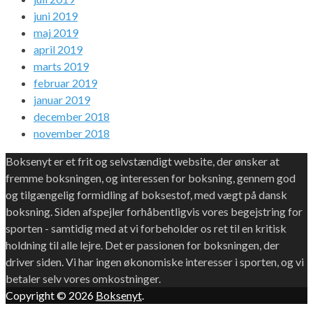
juni 2019
maj 2019
april 2019
marts 2019
februar 2019
januar 2019
december 2018
november 2018
Boksenyt er et frit og selvstændigt website, der ønsker at
fremme boksningen, og interessen for boksning, gennem god
og tilgængelig formidling af boksestof, med vægt på dansk
boksning. Siden afspejler forhåbentligvis vores begejstring for
sporten - samtidig med at vi forbeholder os ret til en kritisk
holdning til alle lejre. Det er passionen for boksningen, der
driver siden. Vi har ingen økonomiske interesser i sporten, og vi
betaler selv vores omkostninger.
Copyright © 2026
Boksenyt
.