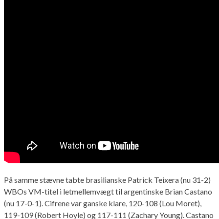
På samme stævne tabte brasilianske Patrick Teixera (nu 31-2)
WBOs VM-titel i letmellemvægt til argentinske Brian Castano
(nu 17-0-1). Cifrene var ganske klare, 120-108 (Lou Moret),
119-109 (Robert Hoyle) og 117-111 (Zachary Young). Castano