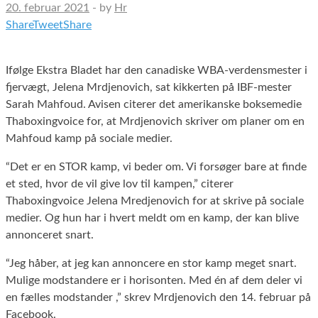
20. februar 2021
-
by
Hr
Share
Tweet
Share
Ifølge Ekstra Bladet har den canadiske WBA-verdensmester i
fjervægt, Jelena Mrdjenovich, sat kikkerten på IBF-mester
Sarah Mahfoud. Avisen citerer det amerikanske boksemedie
Thaboxingvoice for, at Mrdjenovich skriver om planer om en
Mahfoud kamp på sociale medier.
“Det er en STOR kamp, vi beder om. Vi forsøger bare at finde
et sted, hvor de vil give lov til kampen,” citerer
Thaboxingvoice Jelena Mredjenovich for at skrive på sociale
medier. Og hun har i hvert meldt om en kamp, der kan blive
annonceret snart.
“Jeg håber, at jeg kan annoncere en stor kamp meget snart.
Mulige modstandere er i horisonten. Med én af dem deler vi
en fælles modstander ,” skrev Mrdjenovich den 14. februar på
Facebook.