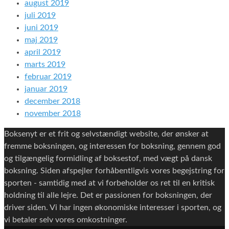
august 2019
juli 2019
juni 2019
maj 2019
april 2019
marts 2019
februar 2019
januar 2019
december 2018
november 2018
Boksenyt er et frit og selvstændigt website, der ønsker at
fremme boksningen, og interessen for boksning, gennem god
og tilgængelig formidling af boksestof, med vægt på dansk
boksning. Siden afspejler forhåbentligvis vores begejstring for
sporten - samtidig med at vi forbeholder os ret til en kritisk
holdning til alle lejre. Det er passionen for boksningen, der
driver siden. Vi har ingen økonomiske interesser i sporten, og
vi betaler selv vores omkostninger.