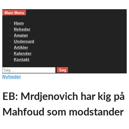
Skip
to
Main Menu
content
Hjem
Nyheder
Amatør
Undercard
Artikler
Kalender
Kontakt
Søg
efter:
Nyheder
EB: Mrdjenovich har kig på
Mahfoud som modstander