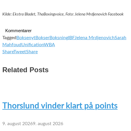
Kilde: Ekstra Bladet, ThaBoxingvoice, Foto: Jelena Mrdjenovich Facebook
Kommentarer
Tagged
Boksenyt
Bokser
Boksning
IBF
Jelena Mrdjenovich
Sarah
Mahfoud
Unification
WBA
Share
Tweet
Share
Related Posts
Thorslund vinder klart på points
9. august 2026
9. august 2026