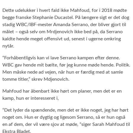
Dette udelukker i hvert fald ikke Mahfoud, for i 2018 mødte
begge franske Stephanie Ducastel. På længere sigt er det dog
stadig WBC/IBF-mester Amanda Serrano, der bliver gjort til
målet – også selv om Mrdjenovich ikke bed på, da Serrano
kaldte hende meget offensivt ud, senest i ugerne omkring
nytår.
“Forhåbentligvis kan vi lave Serrano kampen efter denne.
WBC gav hende mit bælte, før jeg kunne møde hende. Politik.
Men måske nede ad vejen, når hun er færdig med at samle
tomme titler,” skrev Mdjenovich.
Mahfoud har åbenbart ikke hørt om planer, men det er en
kamp, hun er interesseret i,
“Det lyder da spændende, men det er ikke noget, jeg har hørt
noget om. Hun er dygtig og ligesom Serrano, så er hun også
en af dem, der vil være sjov at møde, “siger Sarah Mahfoud til
Ekstra Bladet.