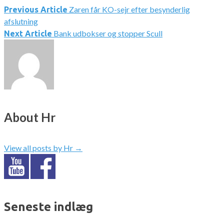
Zaren får KO-sejr efter besynderlig
Previous Article
afslutning
Bank udbokser og stopper Scull
Next Article
About Hr
View all posts by Hr
→
Seneste indlæg