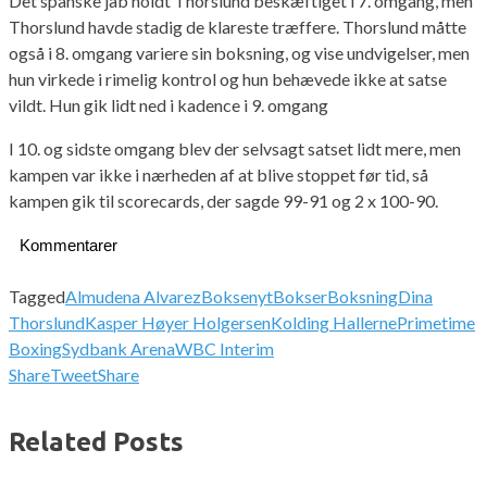
Det spanske jab holdt Thorslund beskæftiget i 7. omgang, men
Thorslund havde stadig de klareste træffere. Thorslund måtte
også i 8. omgang variere sin boksning, og vise undvigelser, men
hun virkede i rimelig kontrol og hun behævede ikke at satse
vildt. Hun gik lidt ned i kadence i 9. omgang
I 10. og sidste omgang blev der selvsagt satset lidt mere, men
kampen var ikke i nærheden af at blive stoppet før tid, så
kampen gik til scorecards, der sagde 99-91 og 2 x 100-90.
Kommentarer
Tagged
Almudena Alvarez
Boksenyt
Bokser
Boksning
Dina
Thorslund
Kasper Høyer Holgersen
Kolding Hallerne
Primetime
Boxing
Sydbank Arena
WBC Interim
Share
Tweet
Share
Related Posts