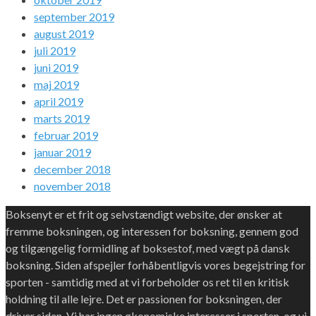
september 2019
august 2019
juli 2019
juni 2019
maj 2019
april 2019
marts 2019
februar 2019
januar 2019
december 2018
november 2018
Boksenyt er et frit og selvstændigt website, der ønsker at
fremme boksningen, og interessen for boksning, gennem god
og tilgængelig formidling af boksestof, med vægt på dansk
boksning. Siden afspejler forhåbentligvis vores begejstring for
sporten - samtidig med at vi forbeholder os ret til en kritisk
holdning til alle lejre. Det er passionen for boksningen, der
driver siden. Vi har ingen økonomiske interesser i sporten, og vi