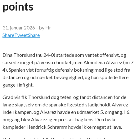
points
31. januar 2026
-
by
Hr
Share
Tweet
Share
Dina Thorslund (nu 24-0) startede som ventet offensivt, og
satsede meget på venstrehooket, men Almudena Alvarez (nu 7-
4), Spanien vist fornuftig defensiv boksning med lige stød fra
distancen og udmærket bevægelghed, og hun spoilede flere
gange i infight.
Gradivis fik Thorslund dog teten, og fandt distancen for de
lange slag, selv om de spanske ligestød stadig holdt Alvarez
inde i kampen, og Alvarez havde en udmærket 5. omgang. I 6.
omgang blev Alvarez igen presset baglæns. Den tyskr
kampleder Hendrick Schramm hqvde ikke meget at lave.