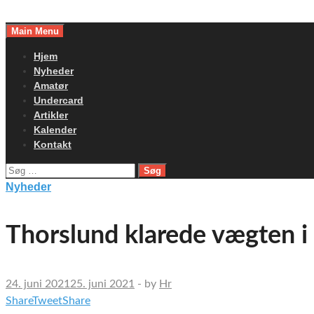
Skip
to
Main Menu
content
Hjem
Nyheder
Amatør
Undercard
Artikler
Kalender
Kontakt
Søg
efter:
Nyheder
Thorslund klarede vægten i 
24. juni 2021
25. juni 2021
-
by
Hr
Share
Tweet
Share