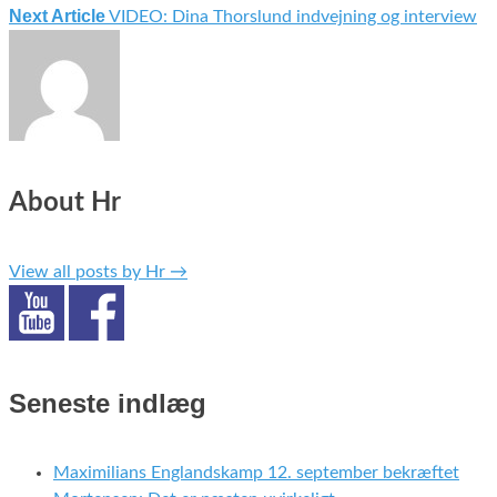
Indlægsnavigation
Next Article
VIDEO: Dina Thorslund indvejning og interview
About Hr
View all posts by Hr
→
Seneste indlæg
Maximilians Englandskamp 12. september bekræftet