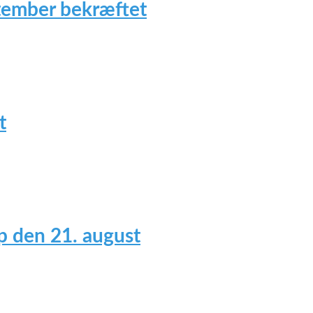
tember bekræftet
t
 den 21. august