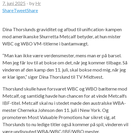
7. juni 2025
-
by
Hr
Share
Tweet
Share
Dina Thorslunds graviditet og afbud til unification-kampen
mod amerikanske Shurretta Metcalf betyder, at hun mister
WBC og WBO VM-titlerne i bantamvægt.
“Man kan ikke være verdensmester, mens man er på barsel.
Men jeg får lov til at bokse om det, når jeg kommer tilbage. Så
vinderen af den kamp den 11. juli, skal bokse mod mig, når jeg
er klar igen,” siger Dina Thorslund til TV Midtvest.
Thorslund skulle have forsvaret WBC og WBO bælterne mod
Metcalf, og samtidig havde hun chancen for at vinde Metcalfs
IBF-titel. Metcalf skal nu i stedet møde den australske WBA-
mester Cherneka Johnson den 11. juli i New York. Og
promoteren Most Valuable Promotions har sikret sig, at
Thorslunds to nu ledige titler også kommer på spil, vinderen vil
være undisputed WBA/WBC/IBF/WBO mester.