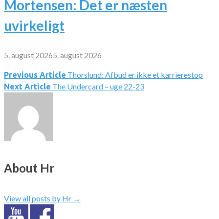
Mortensen: Det er næsten
uvirkeligt
5. august 2026
5. august 2026
Thorslund: Afbud er ikke et karrierestop
Indlægsnavigation
Previous Article
The Undercard – uge 22-23
Next Article
About Hr
View all posts by Hr
→