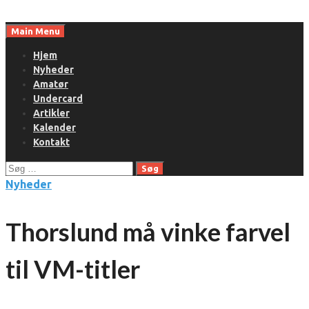
Skip
to
Main Menu
content
Hjem
Nyheder
Amatør
Undercard
Artikler
Kalender
Kontakt
Søg
efter:
Nyheder
Thorslund må vinke farvel
til VM-titler