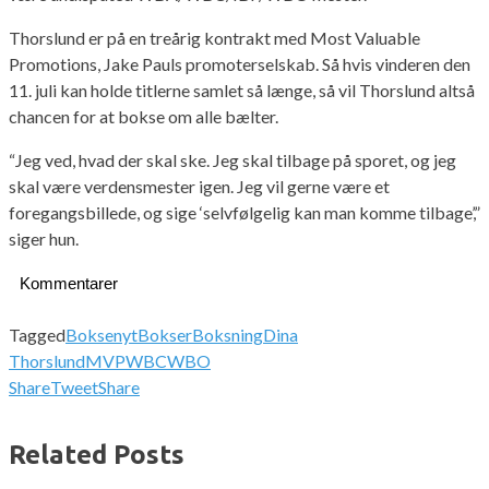
Thorslund er på en treårig kontrakt med Most Valuable
Promotions, Jake Pauls promoterselskab. Så hvis vinderen den
11. juli kan holde titlerne samlet så længe, så vil Thorslund altså
chancen for at bokse om alle bælter.
“Jeg ved, hvad der skal ske. Jeg skal tilbage på sporet, og jeg
skal være verdensmester igen. Jeg vil gerne være et
foregangsbillede, og sige ‘selvfølgelig kan man komme tilbage’,”
siger hun.
Kommentarer
Tagged
Boksenyt
Bokser
Boksning
Dina
Thorslund
MVP
WBC
WBO
Share
Tweet
Share
Related Posts