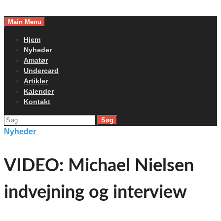
Skip
to
Main Menu
content
Hjem
Nyheder
Amatør
Undercard
Artikler
Kalender
Kontakt
Søg
efter:
Nyheder
VIDEO: Michael Nielsen
indvejning og interview