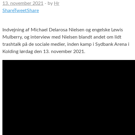
13. november 2021
-
by
Hr
Share
Tweet
Share
Indvejning af Michael Delarosa Nielsen og engelske Lewis
Mulberry, og interview med Nielsen blandt andet om lidt
trashtalk på de sociale medier, inden kamp i Sydbank Arena i
Kolding lørdag den 13. november 2021.