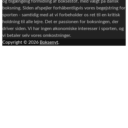
og tilgængelig formidling af boksestof, med vægt på dansk
boksning. Siden afspejler forhåbentligvis vores begejstring for
sporten - samtidig med at vi forbeholder os ret til en kritisk
holdning til alle lejre. Det er passionen for boksningen, der
driver siden. Vi har ingen økonomiske interesser i sporten, og
vi betaler selv vores omkostninger.
Copyright © 2026
Boksenyt
.