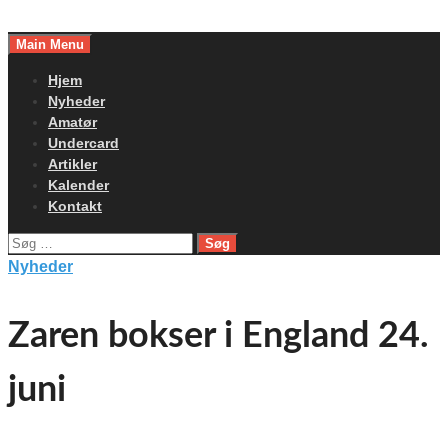
Skip
to
Main Menu
content
Hjem
Nyheder
Amatør
Undercard
Artikler
Kalender
Kontakt
Søg
efter:
Nyheder
Zaren bokser i England 24.
juni