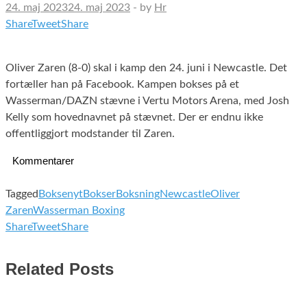
24. maj 2023
24. maj 2023
-
by
Hr
Share
Tweet
Share
Oliver Zaren (8-0) skal i kamp den 24. juni i Newcastle. Det
fortæller han på Facebook. Kampen bokses på et
Wasserman/DAZN stævne i Vertu Motors Arena, med Josh
Kelly som hovednavnet på stævnet. Der er endnu ikke
offentliggjort modstander til Zaren.
Kommentarer
Tagged
Boksenyt
Bokser
Boksning
Newcastle
Oliver
Zaren
Wasserman Boxing
Share
Tweet
Share
Related Posts