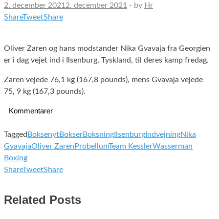
2. december 2021
2. december 2021
-
by
Hr
Share
Tweet
Share
Oliver Zaren og hans modstander Nika Gvavaja fra Georgien
er i dag vejet ind i Ilsenburg, Tyskland, til deres kamp fredag.
Zaren vejede 76,1 kg (167,8 pounds), mens Gvavaja vejede
75, 9 kg (167,3 pounds).
Kommentarer
Tagged
Boksenyt
Bokser
Boksning
Ilsenburg
Indvejning
Nika
Gvavaja
Oliver Zaren
Probellum
Team Kessler
Wasserman
Boxing
Share
Tweet
Share
Related Posts