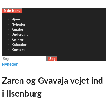
Skip
to
Main Menu
content
Hjem
Nyheder
Amatør
Undercard
Artikler
Kalender
Kontakt
Søg
efter:
Nyheder
Zaren og Gvavaja vejet ind
i Ilsenburg