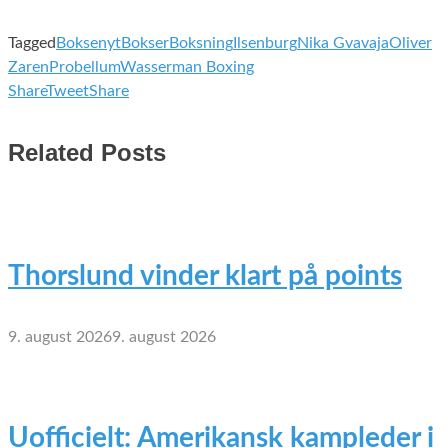
Tagged
Boksenyt
Bokser
Boksning
Ilsenburg
Nika Gvavaja
Oliver
Zaren
Probellum
Wasserman Boxing
Share
Tweet
Share
Related Posts
Thorslund vinder klart på points
9. august 2026
9. august 2026
Uofficielt: Amerikansk kampleder i