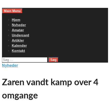
Skip
to
Main Menu
content
Hjem
Nyheder
Amatør
Undercard
Artikler
Kalender
Kontakt
Søg
efter:
Nyheder
Zaren vandt kamp over 4
omgange