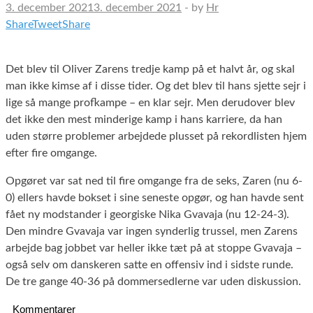
3. december 2021
3. december 2021
-
by
Hr
Share
Tweet
Share
Det blev til Oliver Zarens tredje kamp på et halvt år, og skal
man ikke kimse af i disse tider. Og det blev til hans sjette sejr i
lige så mange profkampe – en klar sejr. Men derudover blev
det ikke den mest minderige kamp i hans karriere, da han
uden større problemer arbejdede plusset på rekordlisten hjem
efter fire omgange.
Opgøret var sat ned til fire omgange fra de seks, Zaren (nu 6-
0) ellers havde bokset i sine seneste opgør, og han havde sent
fået ny modstander i georgiske Nika Gvavaja (nu 12-24-3).
Den mindre Gvavaja var ingen synderlig trussel, men Zarens
arbejde bag jobbet var heller ikke tæt på at stoppe Gvavaja –
også selv om danskeren satte en offensiv ind i sidste runde.
De tre gange 40-36 på dommersedlerne var uden diskussion.
Kommentarer