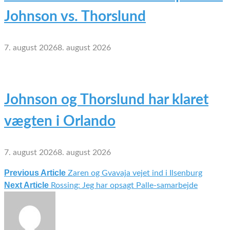
Johnson vs. Thorslund
7. august 2026
8. august 2026
Johnson og Thorslund har klaret
vægten i Orlando
7. august 2026
8. august 2026
Previous Article
Zaren og Gvavaja vejet ind i Ilsenburg
Indlægsnavigation
Next Article
Rossing: Jeg har opsagt Palle-samarbejde