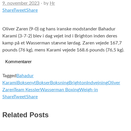
9. november 2023
-
by
Hr
Share
Tweet
Share
Oliver Zaren (9-0) og hans iranske modstander Bahadur
Karami (3-7-2) blev i dag vejet ind i Brighton inden deres
kamp på et Wasserman stævne lørdag. Zaren vejede 167,7
pounds (76 kg), mens Karami vejede 168.6 pounds (76,5 kg).
Kommentarer
Tagged
Bahadur
Karami
Boksenyt
Bokser
Boksning
Brighton
Indvejning
Oliver
Zaren
Team Kessler
Wasserman Boxing
Weigh-in
Share
Tweet
Share
Related Posts