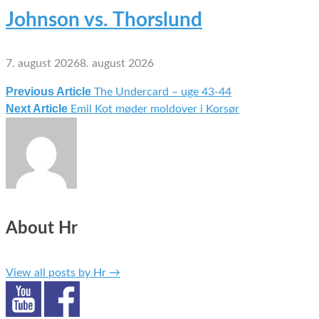
Johnson vs. Thorslund
7. august 2026
8. august 2026
Previous Article
The Undercard – uge 43-44
Indlægsnavigation
Next Article
Emil Kot møder moldover i Korsør
About Hr
View all posts by Hr
→