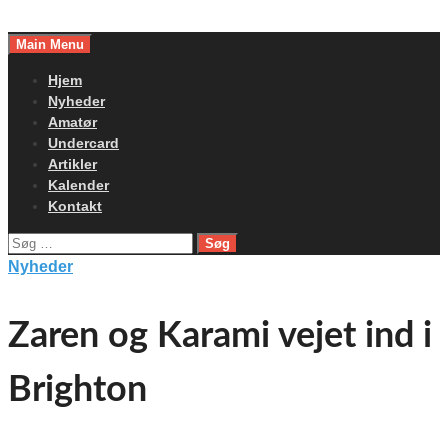
Skip
to
Main Menu
content
Hjem
Nyheder
Amatør
Undercard
Artikler
Kalender
Kontakt
Søg
efter:
Nyheder
Zaren og Karami vejet ind i
Brighton