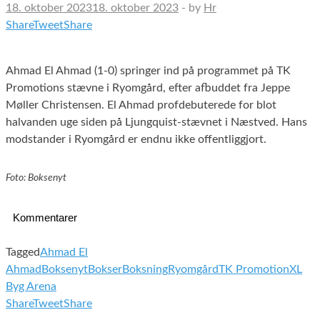
18. oktober 2023
18. oktober 2023
-
by
Hr
Share
Tweet
Share
Ahmad El Ahmad (1-0) springer ind på programmet på TK
Promotions stævne i Ryomgård, efter afbuddet fra Jeppe
Møller Christensen. El Ahmad profdebuterede for blot
halvanden uge siden på Ljungquist-stævnet i Næstved. Hans
modstander i Ryomgård er endnu ikke offentliggjort.
Foto: Boksenyt
Kommentarer
Tagged
Ahmad El
Ahmad
Boksenyt
Bokser
Boksning
Ryomgård
TK Promotion
XL
Byg Arena
Share
Tweet
Share