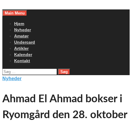
Skip
to
Main Menu
content
Hjem
Nyheder
Amatør
Undercard
Artikler
Kalender
Kontakt
Søg
efter:
Nyheder
Ahmad El Ahmad bokser i
Ryomgård den 28. oktober